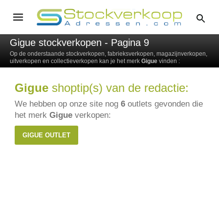
Gigue stockverkopen - Pagina 9
Op de onderstaande stockverkopen, fabrieksverkopen, magazijnverkopen,
uitverkopen en collectieverkopen kan je het merk
Gigue
vinden :
Gigue
shoptip(s) van de redactie:
We hebben op onze site nog
6
outlets gevonden die
het merk
Gigue
verkopen:
GIGUE OUTLET