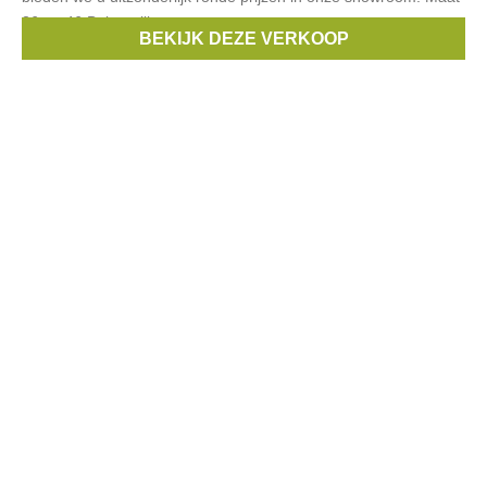
36 tot 46 Belangrijk:
BEKIJK DEZE VERKOOP
Merken:
Gigue