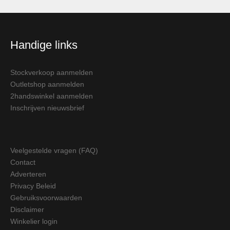
Handige links
Stockverkoop aanmelden
Outletshop aanmelden
2handswinkel aanmelden
Inschrijven nieuwsbrief
Veelgestelde vragen (FAQ)
Contact
Adverteren
Privacy Beleid
Gebruiksvoorwaarden
Disclaimer
Winkelier login