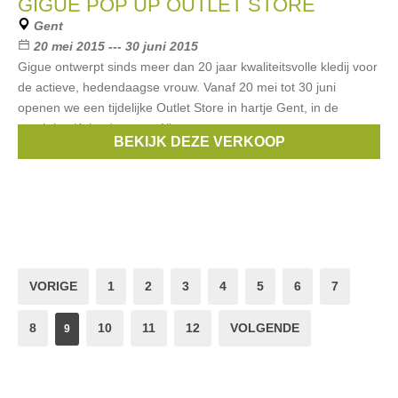
GIGUE POP UP OUTLET STORE
Gent
20 mei 2015 --- 30 juni 2015
Gigue ontwerpt sinds meer dan 20 jaar kwaliteitsvolle kledij voor
de actieve, hedendaagse vrouw. Vanaf 20 mei tot 30 juni
openen we een tijdelijke Outlet Store in hartje Gent, in de
prachtige Kalandestraat. Alles
BEKIJK DEZE VERKOOP
Merken:
Gigue
VORIGE
1
2
3
4
5
6
7
8
10
11
12
VOLGENDE
9