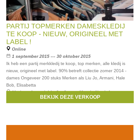
PARTIJ TOPMERKEN DAMESKLEDIJ
TE KOOP - NIEUW, ORIGINEEL MET
LABEL !
Online
1 september 2015 --- 30 oktober 2015
Ik heb een partij merkkledij te koop, top merken, alle kledij is
nieuw, origineel met label. 90% betreft collectie zomer 2014 -
dames Ongeveer 200 stuks Merken als Liu Jo, Armani, Hale
Bob, Elisabetta
Merken:
Armani
,
Liu Jo
,
Scapa
,
Mer du Nord
,
Atos
BEKIJK DEZE VERKOOP
Lombardini
, ...