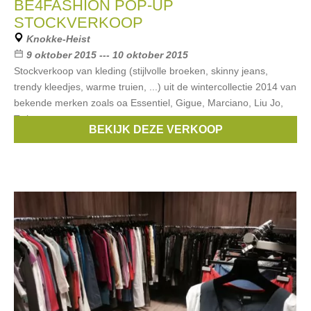
BE4FASHION POP-UP
STOCKVERKOOP
Knokke-Heist
9 oktober 2015 --- 10 oktober 2015
Stockverkoop van kleding (stijlvolle broeken, skinny jeans,
trendy kleedjes, warme truien, ...) uit de wintercollectie 2014 van
bekende merken zoals oa Essentiel, Gigue, Marciano, Liu Jo,
Twin-set.
BEKIJK DEZE VERKOOP
Merken:
Liu Jo
,
Essentiel
,
Gigue
,
twin-set
,
Marciano