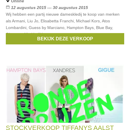
Online
12 augustus 2015 --- 30 augustus 2015
Wij hebben een partij nieuwe dameskledij te koop van merken
als Armani, Liu Jo, Elisabetta Franchi, Michael Kors, Atos
Lombardini, Guess by Marciano, Hampton Bays, Blue Bay,
Gigue, ... Alle kledij is
BEKIJK DEZE VERKOOP
Merken:
Armani
,
Liu Jo
,
Scapa
,
Sportmax
,
Blue Bay
, ...
STOCKVERKOOP TIFFANYS AALST