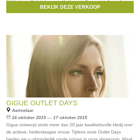
Merken:
Ralph Lauren
,
Maliparmi
,
Essentiel
,
Pepe Jeans
,
BEKIJK DEZE VERKOOP
Superdry
, ...
GIGUE OUTLET DAYS
Aartselaar
16 oktober 2015 --- 17 oktober 2015
Gigue ontwerpt sinds meer dan 20 jaar kwaliteitsvolle kledij voor
de actieve, hedendaagse vrouw. Tijdens onze Outlet Days
bieden we u uitzonderlijk ronde prijzen in onze showroom. Maat