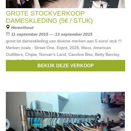
GROTE STOCKVERKOOP
DAMESKLEDING (5€ / STUK)
Herenthout
11 september 2015 --- 13 september 2015
groot lot dameskleding van diverse merken aan 5 euro/ stuk !!!
Merken zoals : Street One, Esprit, 2026, Mexx, American
Outfitters, Chipie, Noman's Land, Caroline Biss, Betty Barclay,
Marc O\'Polo, Hampton
BEKIJK DEZE VERKOOP
Merken:
Mexx
,
Esprit
,
Blue Bay
,
Pauline B
,
CKS
, ...