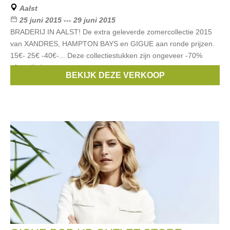
Aalst
25 juni 2015 --- 29 juni 2015
BRADERIJ IN AALST! De extra geleverde zomercollectie 2015
van XANDRES, HAMPTON BAYS en GIGUE aan ronde prijzen.
15€- 25€ -40€-... Deze collectiestukken zijn ongeveer -70%
afgeprijsd.
BEKIJK DEZE VERKOOP
Merken:
Xandres
,
Hampton Bays
,
Gigue