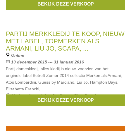
BEKIJK DEZE VERKOOP
Cardin
, ...
PARTIJ MERKKLEDIJ TE KOOP, NIEUW
MET LABEL, TOPMERKEN ALS
ARMANI, LIU JO, SCAPA, ...
Online
13 december 2015 --- 31 januari 2016
Partij dameskledij, alles kledij is nieuw, voorzien van het
originele label Betreft Zomer 2014 collectie Merken als Armani,
Atos Lombardini, Guess by Marciano, Liu Jo, Hampton Bays,
Elisabetta Franchi,
Merken:
Armani
,
Liu Jo
,
Scapa
,
Blue Bay
,
Atos
BEKIJK DEZE VERKOOP
Lombardini
, ...