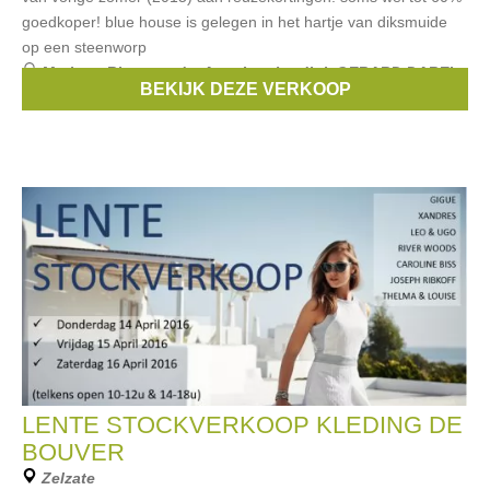
goedkoper! blue house is gelegen in het hartje van diksmuide
op een steenworp
Merken:
Riverwoods
,
Atos Lombardini
,
GERARD DAREL
,
BEKIJK DEZE VERKOOP
Gigue
,
Tara Jarmon
, ...
LENTE STOCKVERKOOP KLEDING DE
BOUVER
Zelzate