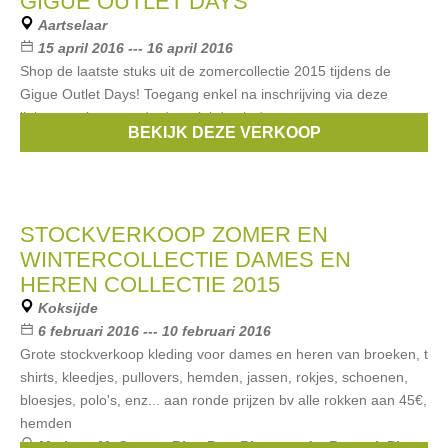
GIGUE OUTLET DAYS
Aartselaar
15 april 2016 --- 16 april 2016
Shop de laatste stuks uit de zomercollectie 2015 tijdens de
Gigue Outlet Days! Toegang enkel na inschrijving via deze
link:www.gigue.com/en/specials/outlet/
BEKIJK DEZE VERKOOP
Merken:
Gigue
STOCKVERKOOP ZOMER EN
WINTERCOLLECTIE DAMES EN
HEREN COLLECTIE 2015
Koksijde
6 februari 2016 --- 10 februari 2016
Grote stockverkoop kleding voor dames en heren van broeken, t
shirts, kleedjes, pullovers, hemden, jassen, rokjes, schoenen,
bloesjes, polo's, enz... aan ronde prijzen bv alle rokken aan 45€,
hemden
Merken:
McGregor
,
Blue Bay
,
Riverwoods
,
Bugatti
,
Pierre