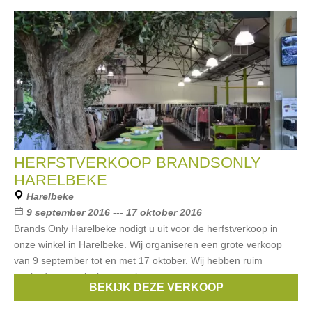
HERFSTVERKOOP BRANDSONLY
HARELBEKE
Harelbeke
9 september 2016 --- 17 oktober 2016
Brands Only Harelbeke nodigt u uit voor de herfstverkoop in
onze winkel in Harelbeke. Wij organiseren een grote verkoop
van 9 september tot en met 17 oktober. Wij hebben ruim
aanbod van exclusieve merken
BEKIJK DEZE VERKOOP
Merken:
Guess
,
Armani
,
Liu Jo
,
Hugo Boss
,
McGregor
, ...