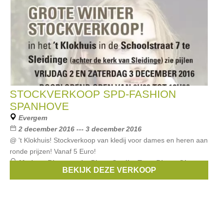
STOCKVERKOOP SPD-FASHION
SPANHOVE
Evergem
2 december 2016 --- 3 december 2016
@ 't Klokhuis! Stockverkoop van kledij voor dames en heren aan
ronde prijzen! Vanaf 5 Euro!
Merken:
Riverwoods
,
Pierre Cardin
,
Terre Bleue
,
Gigue
,
BEKIJK DEZE VERKOOP
Stijn Helsen
, ...