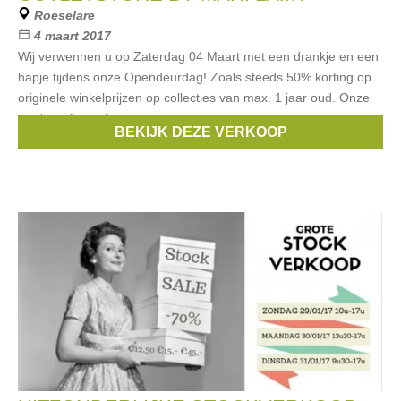
Roeselare
4 maart 2017
Wij verwennen u op Zaterdag 04 Maart met een drankje en een
hapje tijdens onze Opendeurdag! Zoals steeds 50% korting op
originele winkelprijzen op collecties van max. 1 jaar oud. Onze
merken: Armani
BEKIJK DEZE VERKOOP
Merken:
Scapa
,
Blue Bay
,
Natan
,
Atos Lombardini
,
Vila
, ...