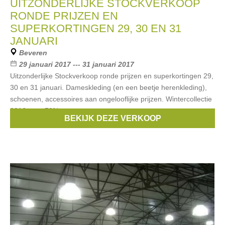
UITZONDERLIJKE STOCKVERKOOP
RONDE PRIJZEN EN
SUPERKORTINGEN 29, 30 EN 31
JANUARI
Beveren
29 januari 2017 --- 31 januari 2017
Uitzonderlijke Stockverkoop ronde prijzen en superkortingen 29,
30 en 31 januari. Dameskleding (en een beetje herenkleding),
schoenen, accessoires aan ongelooflijke prijzen. Wintercollectie
2016 aan -70%
BEKIJK DEZE VERKOOP
Merken:
Stills
,
McGregor
,
Essentiel
,
Van Hassels
,
Only
, ...