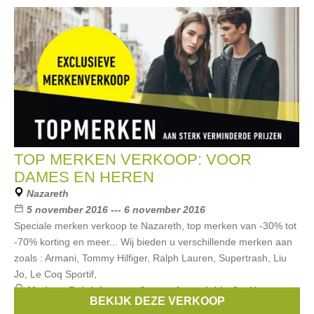
TOP MERKEN VERKOOP: VOOR
DAMES EN HEREN
Nazareth
5 november 2016 --- 6 november 2016
Speciale merken verkoop te Nazareth, top merken van -30% tot
-70% korting en meer... Wij bieden u verschillende merken aan
zoals : Armani, Tommy Hilfiger, Ralph Lauren, Supertrash, Liu
Jo, Le Coq Sportif,
Merken:
Ralph Lauren
,
Guess
,
Armani
,
Liu Jo
,
Hugo
BEKIJK DEZE VERKOOP
Boss
, ...