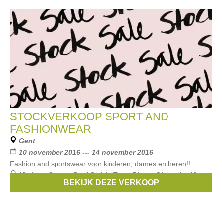
STOCKVERKOOP SPORT AND
FASHIONWEAR
Gent
10 november 2016 --- 14 november 2016
Fashion and sportswear voor kinderen, dames en heren!!
Merken:
Scapa
,
Paul Smith
,
Terre Bleue
,
Gigue
,
Le Mont
BEKIJK DEZE VERKOOP
Saint Michel
, ...