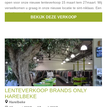
open voor onze nieuwe lenteverkoop 15 maart tem 27maart. Wij
verwelkomen u graag in onze nieuwe locatie te sint-niklaas. Een
volledig vernieuwde
BEKIJK DEZE VERKOOP
Merken:
Ralph Lauren
,
Guess
,
Armani
,
Diesel
,
Liu Jo
, ...
LENTEVERKOOP BRANDS ONLY
HARELBEKE
Harelbeke