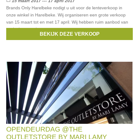
15 maart 2017 --- 17 april 2017
Brands Only Harelbeke nodigt u uit voor de lenteverkoop in
onze winkel in Harelbeke. Wij organiseren een grote verkoop
van 15 maart tot en met 17 april. Wij hebben ruim aanbod van
exclusieve merken voor
BEKIJK DEZE VERKOOP
Merken:
Guess
,
Armani
,
Diesel
,
Liu Jo
,
Hugo Boss
, ...
OPENDEURDAG @THE
OUTLETSTORE BY MARI LAMY