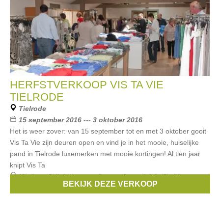
HERFSTVERKOOP VIS TA VIE
TIELRODE
Tielrode
15 september 2016 --- 3 oktober 2016
Het is weer zover: van 15 september tot en met 3 oktober gooit
Vis Ta Vie zijn deuren open en vind je in het mooie, huiselijke
pand in Tielrode luxemerken met mooie kortingen! Al tien jaar
knipt Vis Ta
Merken:
Ralph Lauren
,
Guess
,
Armani
,
Liu Jo
,
Hugo
BEKIJK DEZE VERKOOP
Boss
, ...