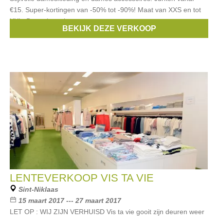
€15. Super-kortingen van -50% tot -90%! Maat van XXS en tot
XXL. De verkoop loopt
BEKIJK DEZE VERKOOP
Merken:
Liu Jo
,
Maliparmi
,
Hugo Boss
,
Gant
,
Dept
, ...
LENTEVERKOOP VIS TA VIE
Sint-Niklaas
15 maart 2017 --- 27 maart 2017
LET OP : WIJ ZIJN VERHUISD Vis ta vie gooit zijn deuren weer