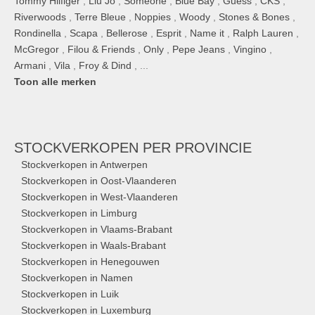
Tommy Hilfiger
,
Liu Jo
,
Someone
,
Blue Bay
,
Guess
,
CKS
,
Riverwoods
,
Terre Bleue
,
Noppies
,
Woody
,
Stones & Bones
,
Rondinella
,
Scapa
,
Bellerose
,
Esprit
,
Name it
,
Ralph Lauren
,
McGregor
,
Filou & Friends
,
Only
,
Pepe Jeans
,
Vingino
,
Armani
,
Vila
,
Froy & Dind
, ...
Toon alle merken
STOCKVERKOPEN
PER PROVINCIE
Stockverkopen in Antwerpen
Stockverkopen in Oost-Vlaanderen
Stockverkopen in West-Vlaanderen
Stockverkopen in Limburg
Stockverkopen in Vlaams-Brabant
Stockverkopen in Waals-Brabant
Stockverkopen in Henegouwen
Stockverkopen in Namen
Stockverkopen in Luik
Stockverkopen in Luxemburg