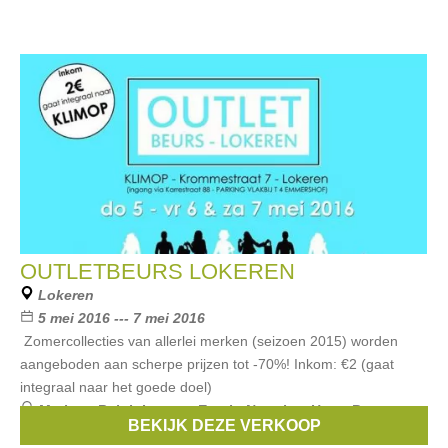
OUTLETBEURS LOKEREN
Lokeren
5 mei 2016 --- 7 mei 2016
Zomercollecties van allerlei merken (seizoen 2015) worden
aangeboden aan scherpe prijzen tot -70%! Inkom: €2 (gaat
integraal naar het goede doel)
Merken:
Ralph Lauren
,
Esprit
,
Noppies
,
Hugo Boss
,
BEKIJK DEZE VERKOOP
Luisa Cerano
, ...