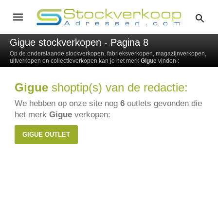
Gigue stockverkopen - Pagina 8
Op de onderstaande stockverkopen, fabrieksverkopen, magazijnverkopen,
uitverkopen en collectieverkopen kan je het merk
Gigue
vinden :
Gigue
shoptip(s) van de redactie:
We hebben op onze site nog
6
outlets gevonden die
het merk
Gigue
verkopen:
GIGUE OUTLET