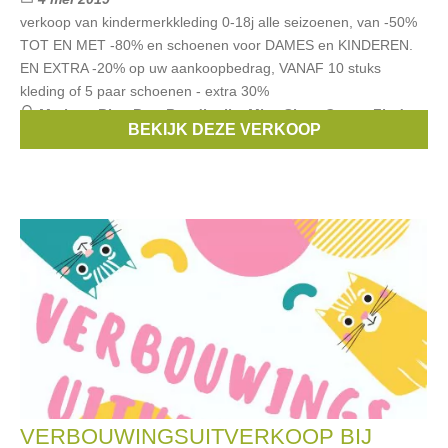
verkoop van kindermerkkleding 0-18j alle seizoenen, van -50%
TOT EN MET -80% en schoenen voor DAMES en KINDEREN.
EN EXTRA -20% op uw aankoopbedrag, VANAF 10 stuks
kleding of 5 paar schoenen - extra 30%
Merken:
Blue Bay
,
Rondinella
,
Miss Sixty
,
Gymp
,
Zinda
,
BEKIJK DEZE VERKOOP
...
VERBOUWINGSUITVERKOOP BIJ