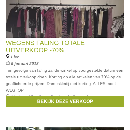
WEGENS FALING TOTALE
UITVERKOOP -70%
Lier
5 januari 2018
Ten gevolge van faling zal de winkel op voorgestelde datum een
totale uitverkoop doen. Korting op alle artikelen van 70% op de
geafficheerde prijzen. Dameskledij met korting. ALLES moet
WEG, OP
Merken:
Miss Sixty
,
Darling
,
Juffrouw Jansen
BEKIJK DEZE VERKOOP
Amsterdam
,
Ariana
,
AVOCA
, ...