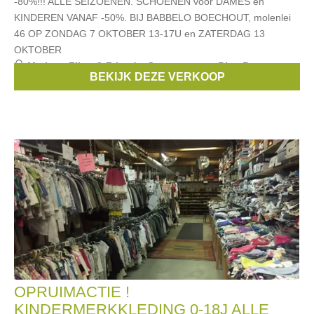
-80%!!! ALLE SEIZOENEN. SCHOENEN voor DAMES en
KINDEREN VANAF -50%. BIJ BABBELO BOECHOUT, molenlei
46 OP ZONDAG 7 OKTOBER 13-17U en ZATERDAG 13
OKTOBER
Merken:
Filou & Friends
,
Scapa
,
strass
,
Blue Bay
,
BEKIJK DEZE VERKOOP
Vingino
, ...
OPRUIMACTIE !
KINDERMERKKLEDING 0-18J ALLE