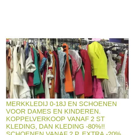
MERKKLEDIJ 0-18J EN SCHOENEN
VOOR DAMES EN KINDEREN.
KOPPELVERKOOP VANAF 2 ST
KLEDING, DAN KLEDING -80%!!
SCHOENEN VANAF 2 P. EXTRA -20%