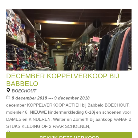
DECEMBER KOPPELVERKOOP BIJ
BABBELO
BOECHOUT
8 december 2018 --- 9 december 2018
december KOPPELVERKOOP ACTIE!! bij Babbelo BOECHOUT,
molenlei46, NIEUWE kindermerkkleding 0-18j en schoenen voor
DAMES en KINDEREN. Winter en Zomer!! Bij aankoop VANAF 2
STUKS KLEDING OF 2 PAAR SCHOENEN,
Merken:
Filou & Friends
,
Scapa
,
Blue Bay
,
Vingino
,