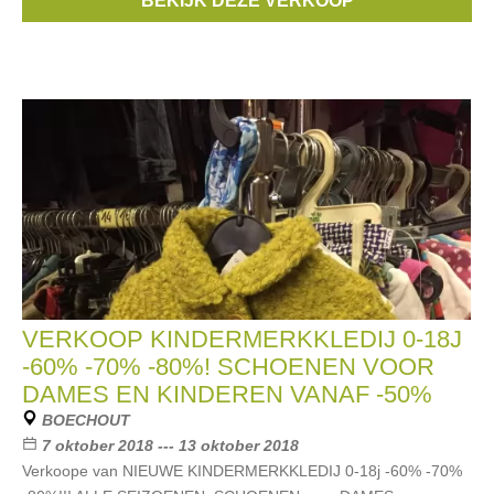
BEKIJK DEZE VERKOOP
Rondinella
, ...
VERKOOP KINDERMERKKLEDIJ 0-18J
-60% -70% -80%! SCHOENEN VOOR
DAMES EN KINDEREN VANAF -50%
BOECHOUT
7 oktober 2018 --- 13 oktober 2018
Verkoope van NIEUWE KINDERMERKKLEDIJ 0-18j -60% -70%