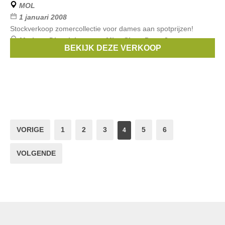
MOL
1 januari 2008
Stockverkoop zomercollectie voor dames aan spotprijzen!
Merken:
Diesel
,
Lacoste
,
Miss Sixty
,
Pepe Jeans
,
BEKIJK DEZE VERKOOP
Fornarina
, ...
VORIGE
1
2
3
5
6
4
VOLGENDE