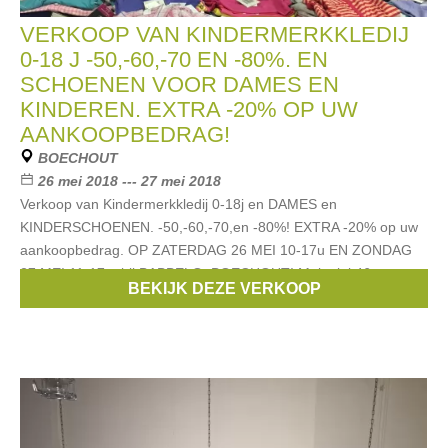
VERKOOP VAN KINDERMERKKLEDIJ
0-18 J -50,-60,-70 EN -80%. EN
SCHOENEN VOOR DAMES EN
KINDEREN. EXTRA -20% OP UW
AANKOOPBEDRAG!
BOECHOUT
26 mei 2018 --- 27 mei 2018
Verkoop van Kindermerkkledij 0-18j en DAMES en
KINDERSCHOENEN. -50,-60,-70,en -80%! EXTRA -20% op uw
aankoopbedrag. OP ZATERDAG 26 MEI 10-17u EN ZONDAG
27 MEI 11-17u. bij BABBELO, BOECHOUT! Molenlei 46.
BEKIJK DEZE VERKOOP
Merken:
Scapa
,
strass
,
Blue Bay
,
Vingino
,
Rondinella
, ...