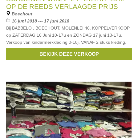
OP DE REEDS VERLAAGDE PRIJS
Boechout
16 juni 2018 --- 17 juni 2018
Bij BABBELO , BOECHOUT, MOLENLEI 46. KOPPELVERKOOP
op ZATERDAG 16 Juni 10-17u en ZONDAG 17 juni 13-17u.
Verkoop van kindermerkkleding 0-18j, VANAF 2 stuks kleding,
DAN ALLE KLEDING -80%!! o.a.: strass,
BEKIJK DEZE VERKOOP
Merken:
Scapa
,
strass
,
Blue Bay
,
Vingino
,
Rondinella
, ...