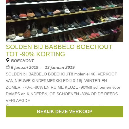
SOLDEN BIJ BABBELO BOECHOUT
TOT -90% KORTING
BOECHOUT
6 januari 2019 --- 13 januari 2019
SOLDEN bij BABBELO BOECHOUT!! molenlei 46. VERKOOP
VAN NIEUWE KINDERMERKKLEDIJ 0-18j. WINTER EN
ZOMER, -70%,-80% EN RUIME KEUZE -90%!!! schoenen voor
DAMES en KINDEREN, OP SCHOENEN -30% OP DE REEDS
VERLAAGDE
Merken:
Filou & Friends
,
Scapa
,
strass
,
Blue Bay
,
BEKIJK DEZE VERKOOP
Bellerose
, ...