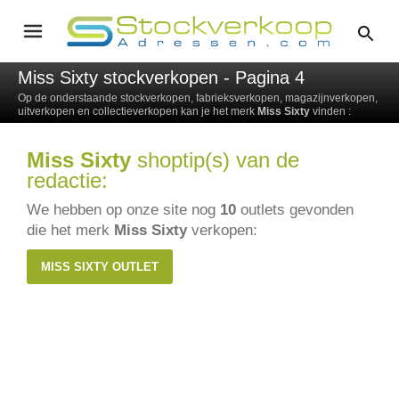
Miss Sixty stockverkopen - Pagina 4
Op de onderstaande stockverkopen, fabrieksverkopen, magazijnverkopen,
uitverkopen en collectieverkopen kan je het merk
Miss Sixty
vinden :
Miss Sixty
shoptip(s) van de
redactie:
We hebben op onze site nog
10
outlets gevonden
die het merk
Miss Sixty
verkopen:
MISS SIXTY OUTLET