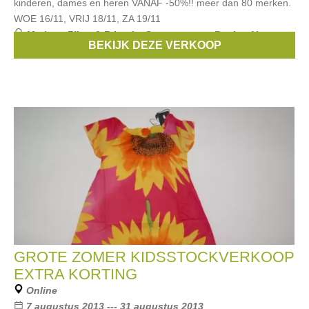
kinderen, dames en heren VANAF -50%!! meer dan 80 merken.
WOE 16/11, VRIJ 18/11, ZA 19/11
Merken:
Filou & Friends
,
Scapa
,
strass
,
Replay
,
Van
BEKIJK DEZE VERKOOP
Hassels
, ...
GROTE ZOMER KIDSSTOCKVERKOOP
EXTRA KORTING
Online
7 augustus 2013 --- 31 augustus 2013