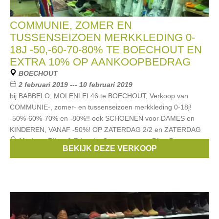
COMMUNIE, ZOMER EN
TUSSENSEIZOEN MERKKLEDING 0-
18J -50,-60-70-80% TE BOECHOUT EN
EXTRA 10% OP AANKOOPBEDRAG
BOECHOUT
2 februari 2019 --- 10 februari 2019
bij BABBELO, MOLENLEI 46 te BOECHOUT, Verkoop van
COMMUNIE-, zomer- en tussenseizoen merkkleding 0-18j!
-50%-60%-70% en -80%!! ook SCHOENEN voor DAMES en
KINDEREN, VANAF -50%! OP ZATERDAG 2/2 en ZATERDAG
Merken:
Filou & Friends
,
Scapa
,
strass
,
Blue Bay
,
BEKIJK DEZE VERKOOP
Rondinella
, ...