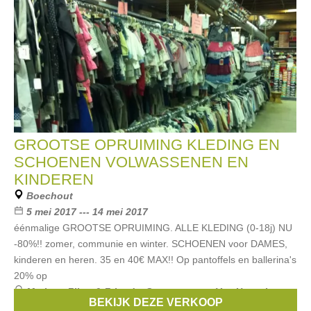
GROOTSE OPRUIMING KLEDING EN
SCHOENEN VOLWASSENEN EN
KINDEREN
Boechout
5 mei 2017 --- 14 mei 2017
éénmalige GROOTSE OPRUIMING. ALLE KLEDING (0-18j) NU
-80%!! zomer, communie en winter. SCHOENEN voor DAMES,
kinderen en heren. 35 en 40€ MAX!! Op pantoffels en ballerina's
20% op
Merken:
Filou & Friends
,
Scapa
,
strass
,
Van Hassels
,
BEKIJK DEZE VERKOOP
Rondinella
, ...