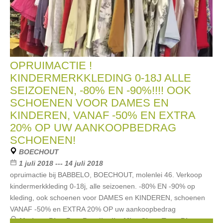
OPRUIMACTIE !
KINDERMERKKLEDING 0-18J ALLE
SEIZOENEN, -80% EN -90%!!!! OOK
SCHOENEN VOOR DAMES EN
KINDEREN, VANAF -50% EN EXTRA
20% OP UW AANKOOPBEDRAG
SCHOENEN!
BOECHOUT
1 juli 2018 --- 14 juli 2018
opruimactie bij BABBELO, BOECHOUT, molenlei 46. Verkoop
kindermerkkleding 0-18j, alle seizoenen. -80% EN -90% op
kleding, ook schoenen voor DAMES en KINDEREN, schoenen
VANAF -50% en EXTRA 20% OP uw aankoopbedrag
Merken:
Blue Bay
,
Rondinella
,
Miss Sixty
,
Terre Bleue
,