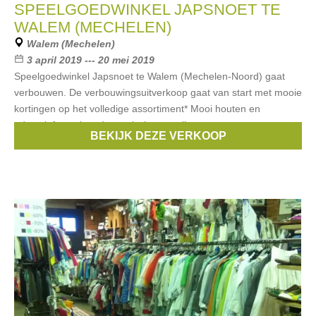
SPEELGOEDWINKEL JAPSNOET TE
WALEM (MECHELEN)
Walem (Mechelen)
3 april 2019 --- 20 mei 2019
Speelgoedwinkel Japsnoet te Walem (Mechelen-Noord) gaat
verbouwen. De verbouwingsuitverkoop gaat van start met mooie
kortingen op het volledige assortiment* Mooi houten en
educatief speelgoed, gezelschapsspellen,
BEKIJK DEZE VERKOOP
Merken:
Miss Sixty
,
lilliputiens
,
Janod
,
Djeco
,
Haba
, ...