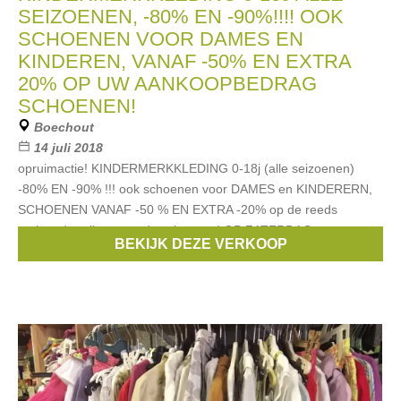
SEIZOENEN, -80% EN -90%!!!! OOK
SCHOENEN VOOR DAMES EN
KINDEREN, VANAF -50% EN EXTRA
20% OP UW AANKOOPBEDRAG
SCHOENEN!
Boechout
14 juli 2018
opruimactie! KINDERMERKKLEDING 0-18j (alle seizoenen)
-80% EN -90% !!! ook schoenen voor DAMES en KINDERERN,
SCHOENEN VANAF -50 % EN EXTRA -20% op de reeds
verlaagde prijzen van de schoenen! OP ZATERDAG
BEKIJK DEZE VERKOOP
Merken:
Scapa
,
strass
,
Blue Bay
,
Essentiel
,
CKS
, ...