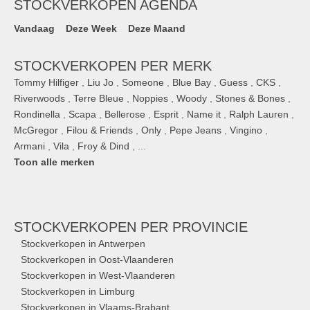
STOCKVERKOPEN AGENDA
Vandaag
Deze Week
Deze Maand
STOCKVERKOPEN PER MERK
Tommy Hilfiger
,
Liu Jo
,
Someone
,
Blue Bay
,
Guess
,
CKS
,
Riverwoods
,
Terre Bleue
,
Noppies
,
Woody
,
Stones & Bones
,
Rondinella
,
Scapa
,
Bellerose
,
Esprit
,
Name it
,
Ralph Lauren
,
McGregor
,
Filou & Friends
,
Only
,
Pepe Jeans
,
Vingino
,
Armani
,
Vila
,
Froy & Dind
, ...
Toon alle merken
STOCKVERKOPEN
PER PROVINCIE
Stockverkopen in Antwerpen
Stockverkopen in Oost-Vlaanderen
Stockverkopen in West-Vlaanderen
Stockverkopen in Limburg
Stockverkopen in Vlaams-Brabant