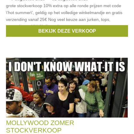
grote stockverkoop 10% extra op alle ronde prijzen met code
\'hot summer\', geldig op het volledige winkelmandje en gratis
verzending vanaf 25€ Nog veel keuze aan jurken, tops,
zwemshorts, bikini\'s(beperkte
BEKIJK DEZE VERKOOP
Merken:
IKKS
,
Miss Sixty
,
Salty Dog
,
disney
,
Emoi
, ...
MOLLYWOOD ZOMER
STOCKVERKOOP