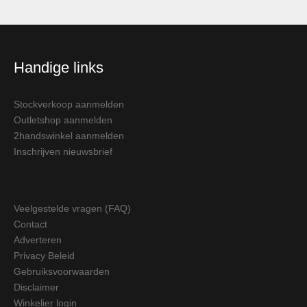
Handige links
Stockverkoop aanmelden
Outletshop aanmelden
2handswinkel aanmelden
Inschrijven nieuwsbrief
Veelgestelde vragen (FAQ)
Contact
Adverteren
Privacy Beleid
Gebruiksvoorwaarden
Disclaimer
Winkelier login