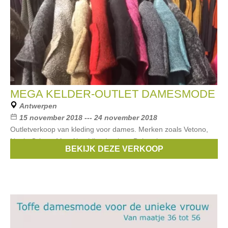
MEGA KELDER-OUTLET DAMESMODE
Antwerpen
15 november 2018 --- 24 november 2018
Outletverkoop van kleding voor dames. Merken zoals Vetono,
Nook, Grizas, Mat, Alembika, Luukaa, Bohemia,...
BEKIJK DEZE VERKOOP
Merken:
Mat
,
Bohemia
,
Vetono
,
GRIZAS
,
Alembika
, ...