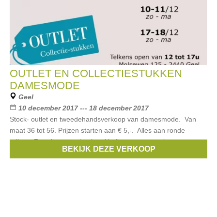
OUTLET EN COLLECTIESTUKKEN
DAMESMODE
Geel
10 december 2017 --- 18 december 2017
Stock- outlet en tweedehandsverkoop van damesmode. Van
maat 36 tot 56. Prijzen starten aan € 5,-. Alles aan ronde
prijzen. Zowel zomer als winterkleding en accessoires.
BEKIJK DEZE VERKOOP
Merken:
Mat
,
Bohemia
,
Vetono
,
GRIZAS
,
Alembika
, ...