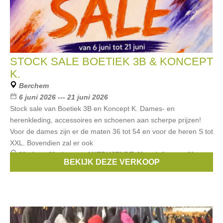
STOCK SALE BOETIEK 3B & KONCEPT
K.
Berchem
6 juni 2026 --- 21 juni 2026
Stock sale van Boetiek 3B en Koncept K. Dames- en
herenkleding, accessoires en schoenen aan scherpe prijzen!
Voor de dames zijn er de maten 36 tot 54 en voor de heren S tot
XXL. Bovendien zal er ook
Merken:
Modstrom
,
ANERKJENDT
,
Masai
,
Antony Morato
,
BEKIJK DEZE VERKOOP
Diversa
, ...