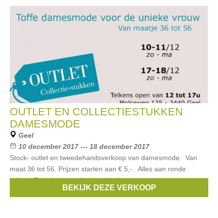
OUTLET EN COLLECTIESTUKKEN
DAMESMODE
Geel
10 december 2017 --- 18 december 2017
Stock- outlet en tweedehandsverkoop van damesmode. Van
maat 36 tot 56. Prijzen starten aan € 5,-. Alles aan ronde
prijzen. Zowel zomer als winterkleding en accessoires.
BEKIJK DEZE VERKOOP
Merken:
Mat
,
Bohemia
,
Vetono
,
GRIZAS
,
Alembika
, ...