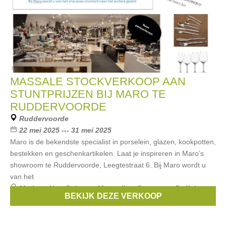
MASSALE STOCKVERKOOP AAN
STUNTPRIJZEN BIJ MARO TE
RUDDERVOORDE
Ruddervoorde
22 mei 2025 --- 31 mei 2025
Maro is de bekendste specialist in porselein, glazen, kookpotten,
bestekken en geschenkartikelen. Laat je inspireren in Maro’s
showroom te Ruddervoorde, Leegtestraat 6. Bij Maro wordt u
van het
Merken:
New Balance
,
Monnalisa
,
Demeyere
,
Buffalo
,
BEKIJK DEZE VERKOOP
Schott Zwiesel
, ...