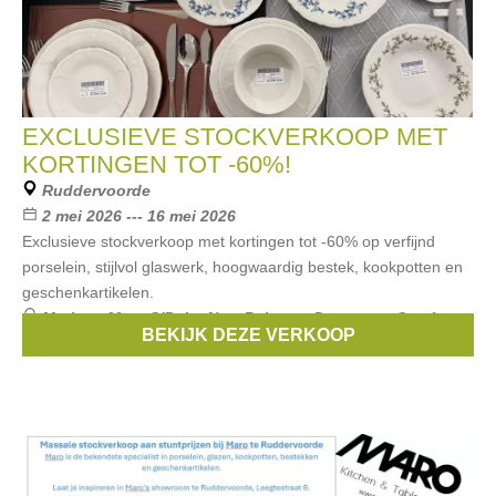
EXCLUSIEVE STOCKVERKOOP MET
KORTINGEN TOT -60%!
Ruddervoorde
2 mei 2026 --- 16 mei 2026
Exclusieve stockverkoop met kortingen tot -60% op verfijnd
porselein, stijlvol glaswerk, hoogwaardig bestek, kookpotten en
geschenkartikelen.
Merken:
Marc O'Polo
,
New Balance
,
Demeyere
,
Staub
,
BEKIJK DEZE VERKOOP
Bialetti
, ...