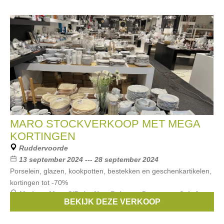
MARO STOCKVERKOOP MET MEGA
KORTINGEN
Ruddervoorde
13 september 2024 --- 28 september 2024
Porselein, glazen, kookpotten, bestekken en geschenkartikelen,
kortingen tot -70%
Merken:
Marc O'Polo
,
New Balance
,
Demeyere
,
Salt &
BEKIJK DEZE VERKOOP
Pepper
,
Peugeot
, ...