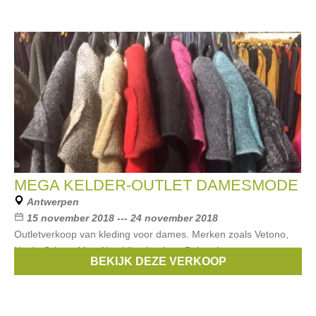
MEGA KELDER-OUTLET DAMESMODE
Antwerpen
15 november 2018 --- 24 november 2018
Outletverkoop van kleding voor dames. Merken zoals Vetono,
Nook, Grizas, Mat, Alembika, Luukaa, Bohemia,...
BEKIJK DEZE VERKOOP
Merken:
Mat
,
Bohemia
,
Vetono
,
GRIZAS
,
Alembika
, ...