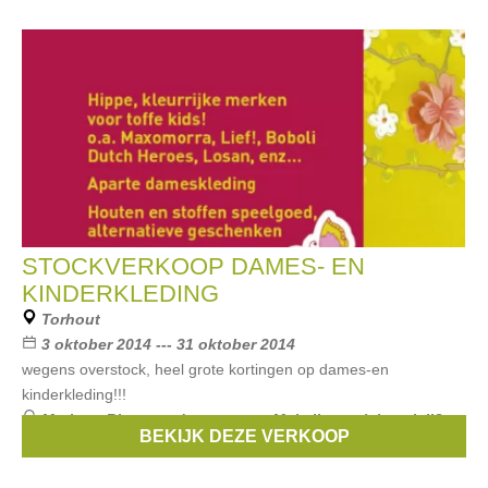
STOCKVERKOOP DAMES- EN
KINDERKLEDING
Torhout
3 oktober 2014 --- 31 oktober 2014
wegens overstock, heel grote kortingen op dames-en
kinderkleding!!!
Merken:
Riverwoods
,
noa noa
,
Mais il est où le soleil?
,
BEKIJK DEZE VERKOOP
Sarah Pacini
,
Bohemia