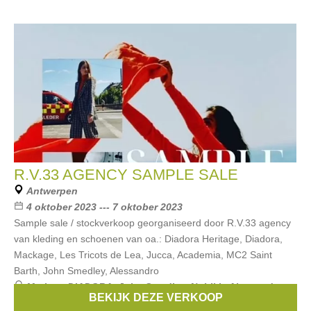
R.V.33 AGENCY SAMPLE SALE
Antwerpen
4 oktober 2023 --- 7 oktober 2023
Sample sale / stockverkoop georganiseerd door R.V.33 agency
van kleding en schoenen van oa.: Diadora Heritage, Diadora,
Mackage, Les Tricots de Lea, Jucca, Academia, MC2 Saint
Barth, John Smedley, Alessandro
Merken:
DIADORA
,
John Smedley
,
Nubikk
,
Alessandro
BEKIJK DEZE VERKOOP
Gherardi
,
MC2 Saint Barth
, ...