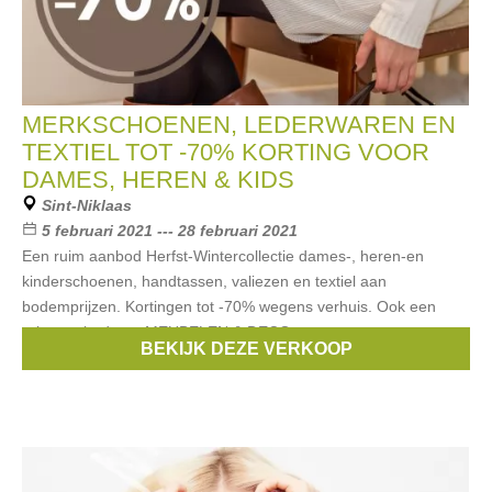
MERKSCHOENEN, LEDERWAREN EN
TEXTIEL TOT -70% KORTING VOOR
DAMES, HEREN & KIDS
Sint-Niklaas
5 februari 2021 --- 28 februari 2021
Een ruim aanbod Herfst-Wintercollectie dames-, heren-en
kinderschoenen, handtassen, valiezen en textiel aan
bodemprijzen. Kortingen tot -70% wegens verhuis. Ook een
ruim aanbod aan MEUBELEN & DECO
BEKIJK DEZE VERKOOP
Merken:
Liu Jo
,
CKS
,
Puma
,
Timberland
,
Samsonite
, ...