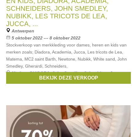
EN KIDS; DIADORA, ACADEMIA,
SCHNEIDERS, JOHN SMEDLEY,
NUBIKK, LES TRICOTS DE LEA,
JUCCA, ...
Antwerpen
5 oktober 2022 --- 8 oktober 2022
Stockverkoop van merkkleding voor dames, heren en kids van
merken zoals; Diadora, Academia, Jucca, Les tricots de Lea,
Matema, MC2 saint Barth, Newtone, Nubikk, White sand, John
Smedley, Gherardi, Schneiders,
Merken:
DIADORA
,
John Smedley
,
Schneiders
,
Jucca
,
BEKIJK DEZE VERKOOP
Siviglia
, ...