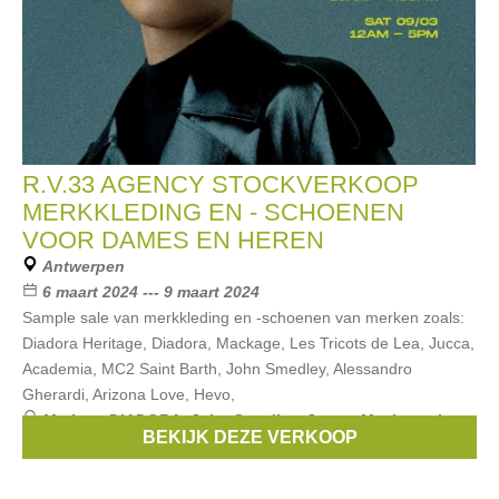
R.V.33 AGENCY STOCKVERKOOP
MERKKLEDING EN - SCHOENEN
VOOR DAMES EN HEREN
Antwerpen
6 maart 2024 --- 9 maart 2024
Sample sale van merkkleding en -schoenen van merken zoals:
Diadora Heritage, Diadora, Mackage, Les Tricots de Lea, Jucca,
Academia, MC2 Saint Barth, John Smedley, Alessandro
Gherardi, Arizona Love, Hevo,
Merken:
DIADORA
,
John Smedley
,
Jucca
,
Mackage
,
Les
BEKIJK DEZE VERKOOP
tricots de Lea
, ...