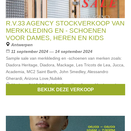
R.V.33 AGENCY STOCKVERKOOP VAN
MERKKLEDING EN - SCHOENEN
VOOR DAMES, HEREN EN KIDS
Antwerpen
11 september 2024 --- 14 september 2024
Sample sale van merkkleding en -schoenen van merken zoals:
Diadora Heritage, Diadora, Mackage, Les Tricots de Lea, Jucca,
Academia, MC2 Saint Barth, John Smedley, Alessandro
Gherardi, Arizona Love,Nubikk
Merken:
DIADORA
,
John Smedley
,
Jucca
,
Mackage
,
Les
BEKIJK DEZE VERKOOP
tricots de Lea
, ...