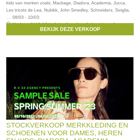
kids van merken zoals; Mackage, Diadora, Academia, Jucca,
Les tricots de Lea, Nubikk, John Smedley, Schneiders, Siviglia,
.... 08/03 - 10/03:
Merken:
DIADORA
,
John Smedley
,
Schneiders
,
Jucca
,
BEKIJK DEZE VERKOOP
Siviglia
, ...
STOCKVERKOOP MERKKLEDING EN
SCHOENEN VOOR DAMES, HEREN