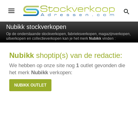
Nubikk stockverkopen
Op de onderstaande stockverkopen, fabrieksverkopen, magazijnverkopen,
uitverkopen en collectieverkopen kan je het merk
Nubikk
vinden :
Nubikk
shoptip(s) van de redactie:
We hebben op onze site nog
1
outlet gevonden die
het merk
Nubikk
verkopen:
NUBIKK OUTLET