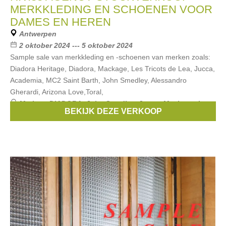
MERKKLEDING EN SCHOENEN VOOR
DAMES EN HEREN
Antwerpen
2 oktober 2024 --- 5 oktober 2024
Sample sale van merkkleding en -schoenen van merken zoals:
Diadora Heritage, Diadora, Mackage, Les Tricots de Lea, Jucca,
Academia, MC2 Saint Barth, John Smedley, Alessandro
Gherardi, Arizona Love,Toral,
Merken:
DIADORA
,
John Smedley
,
Jucca
,
Mackage
,
Les
BEKIJK DEZE VERKOOP
tricots de Lea
, ...