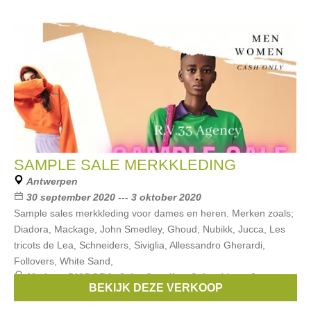
SAMPLE SALE MERKKLEDING
Antwerpen
30 september 2020 --- 3 oktober 2020
Sample sales merkkleding voor dames en heren. Merken zoals;
Diadora, Mackage, John Smedley, Ghoud, Nubikk, Jucca, Les
tricots de Lea, Schneiders, Siviglia, Allessandro Gherardi,
Follovers, White Sand,
Merken:
DIADORA
,
John Smedley
,
Schneiders
,
Jucca
,
BEKIJK DEZE VERKOOP
Siviglia
, ...