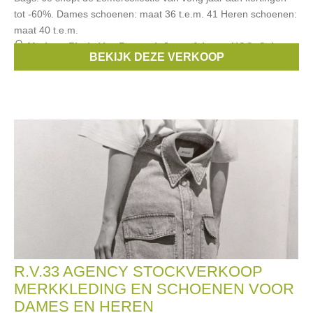
tot -60%. Dames schoenen: maat 36 t.e.m. 41 Heren schoenen:
maat 40 t.e.m.
Merken:
Floris Van Bommel
,
Janet & janet
,
UGG
,
Sebago
,
BEKIJK DEZE VERKOOP
DIADORA
, ...
R.V.33 AGENCY STOCKVERKOOP
MERKKLEDING EN SCHOENEN VOOR
DAMES EN HEREN