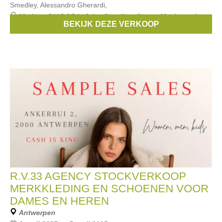
Smedley, Alessandro Gherardi,
Merken:
DIADORA
,
John Smedley
,
Jucca
,
Mackage
,
Les
BEKIJK DEZE VERKOOP
tricots de Lea
, ...
R.V.33 AGENCY STOCKVERKOOP
MERKKLEDING EN SCHOENEN VOOR
DAMES EN HEREN
Antwerpen