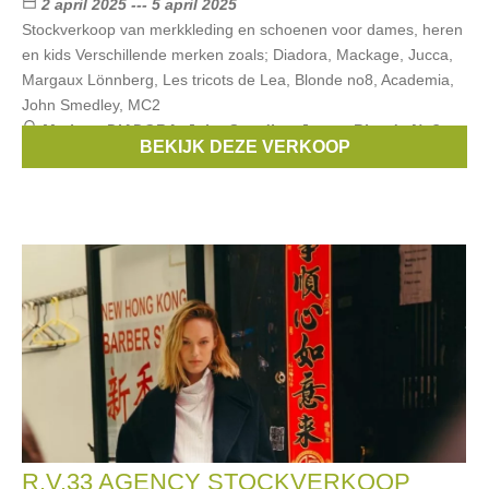
2 april 2025 --- 5 april 2025
Stockverkoop van merkkleding en schoenen voor dames, heren
en kids Verschillende merken zoals; Diadora, Mackage, Jucca,
Margaux Lönnberg, Les tricots de Lea, Blonde no8, Academia,
John Smedley, MC2
Merken:
DIADORA
,
John Smedley
,
Jucca
,
Blonde No8
,
BEKIJK DEZE VERKOOP
Mackage
, ...
R.V.33 AGENCY STOCKVERKOOP