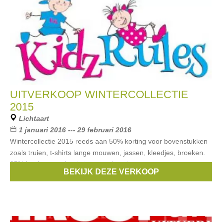
UITVERKOOP WINTERCOLLECTIE
2015
Lichtaart
1 januari 2016 --- 29 februari 2016
Wintercollectie 2015 reeds aan 50% korting voor bovenstukken
zoals truien, t-shirts lange mouwen, jassen, kleedjes, broeken.
35% korting voor basic jeans en broeken
BEKIJK DEZE VERKOOP
Merken:
Noppies
,
IKKS
,
CKS
,
Geisha
,
Barbara Farber
, ...