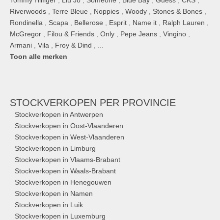
Tommy Hilfiger
,
Liu Jo
,
Someone
,
Blue Bay
,
Guess
,
CKS
,
Riverwoods
,
Terre Bleue
,
Noppies
,
Woody
,
Stones & Bones
,
Rondinella
,
Scapa
,
Bellerose
,
Esprit
,
Name it
,
Ralph Lauren
,
McGregor
,
Filou & Friends
,
Only
,
Pepe Jeans
,
Vingino
,
Armani
,
Vila
,
Froy & Dind
, ...
Toon alle merken
STOCKVERKOPEN
PER PROVINCIE
Stockverkopen in Antwerpen
Stockverkopen in Oost-Vlaanderen
Stockverkopen in West-Vlaanderen
Stockverkopen in Limburg
Stockverkopen in Vlaams-Brabant
Stockverkopen in Waals-Brabant
Stockverkopen in Henegouwen
Stockverkopen in Namen
Stockverkopen in Luik
Stockverkopen in Luxemburg