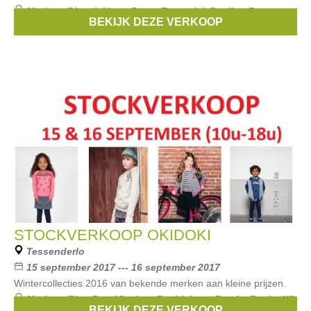
Merken:
Diesel
,
Hugo Boss
,
Essentiel
,
Pauline B
,
BEKIJK DEZE VERKOOP
Mason's
, ...
STOCKVERKOOP OKIDOKI
Tessenderlo
15 september 2017 --- 16 september 2017
Wintercollecties 2016 van bekende merken aan kleine prijzen.
Merken:
Blue Bay
,
Vingino
,
Beebielove
,
Feetje
,
Funky XS
,
BEKIJK DEZE VERKOOP