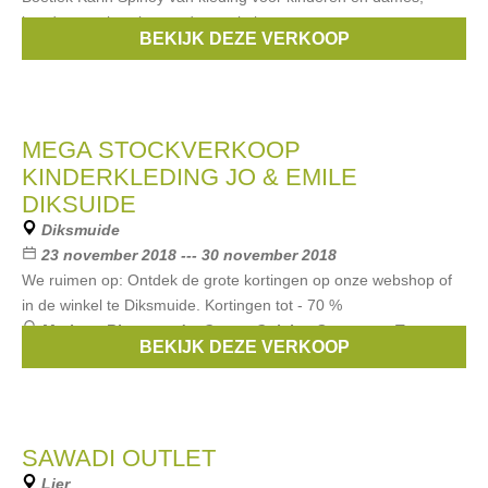
handtassen,juwelen en decoratie items.
BEKIJK DEZE VERKOOP
Merken:
Noppies
,
Vero Moda
,
Garcia
,
Someone
,
Feetje
, ...
MEGA STOCKVERKOOP
KINDERKLEDING JO & EMILE
DIKSUIDE
Diksmuide
23 november 2018 --- 30 november 2018
We ruimen op: Ontdek de grote kortingen op onze webshop of
in de winkel te Diksmuide. Kortingen tot - 70 %
Merken:
Riverwoods
,
Gymp
,
Geisha
,
Someone
,
Tommy
BEKIJK DEZE VERKOOP
Hilfiger
, ...
SAWADI OUTLET
Lier