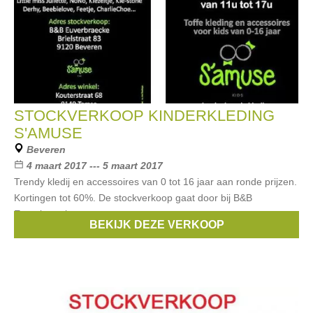
STOCKVERKOOP KINDERKLEDING
S'AMUSE
Beveren
4 maart 2017 --- 5 maart 2017
Trendy kledij en accessoires van 0 tot 16 jaar aan ronde prijzen.
Kortingen tot 60%. De stockverkoop gaat door bij B&B
Euverbraecke.
BEKIJK DEZE VERKOOP
Merken:
Lofff
,
Beebielove
,
Geisha
,
Kiezeltje
,
Feetje
, ...