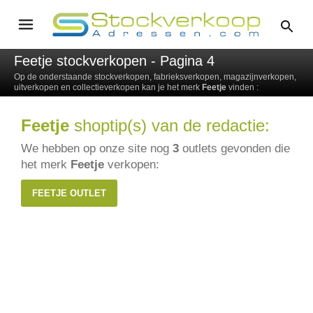
Feetje stockverkopen - Pagina 4
Op de onderstaande stockverkopen, fabrieksverkopen, magazijnverkopen,
uitverkopen en collectieverkopen kan je het merk
Feetje
vinden :
Feetje
shoptip(s) van de redactie:
We hebben op onze site nog
3
outlets gevonden die
het merk
Feetje
verkopen:
FEETJE OUTLET