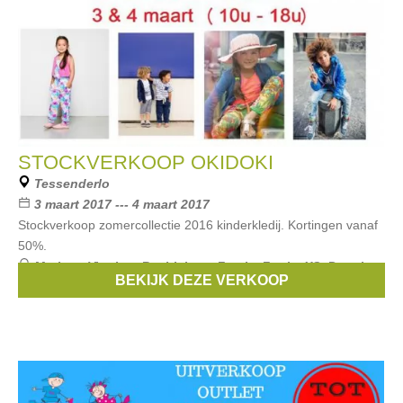
STOCKVERKOOP OKIDOKI
Tessenderlo
3 maart 2017 --- 4 maart 2017
Stockverkoop zomercollectie 2016 kinderkledij. Kortingen vanaf
50%.
Merken:
Vingino
,
Beebielove
,
Feetje
,
Funky XS
,
Petrol
BEKIJK DEZE VERKOOP
Industries
, ...