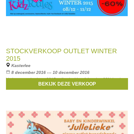
STOCKVERKOOP OUTLET WINTER
2015
Kasterlee
8 december 2016 --- 10 december 2016
Verkoop stock winter 2015 collectie. Vanaf 4 stuks -60% korting.
BEKIJK DEZE VERKOOP
Merken:
Noppies
,
Babyface
,
IKKS
,
CKS
,
Geisha
, ...