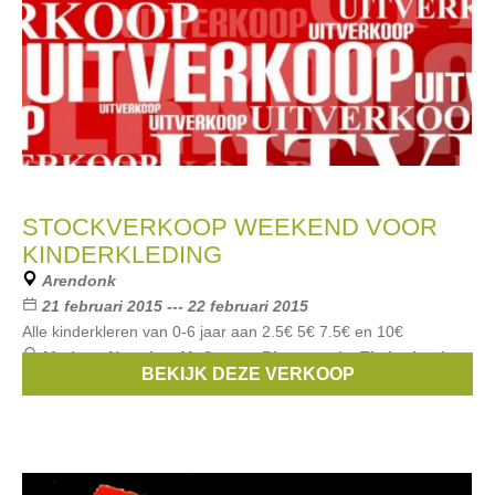
STOCKVERKOOP WEEKEND VOOR
KINDERKLEDING
Arendonk
21 februari 2015 --- 22 februari 2015
Alle kinderkleren van 0-6 jaar aan 2.5€ 5€ 7.5€ en 10€
Merken:
Noppies
,
McGregor
,
Riverwoods
,
Timberland
,
BEKIJK DEZE VERKOOP
bfc
, ...