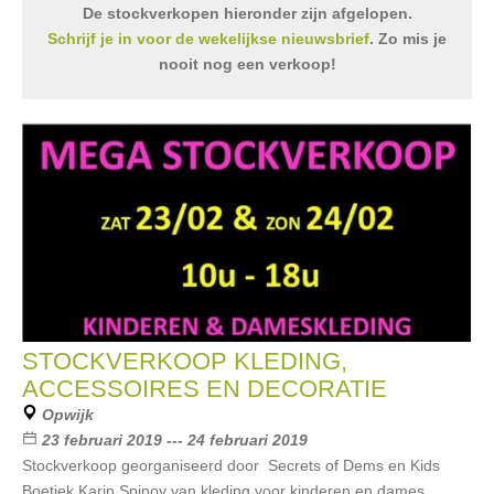
De stockverkopen hieronder zijn afgelopen.
Schrijf je in voor de wekelijkse nieuwsbrief
. Zo mis je
nooit nog een verkoop!
STOCKVERKOOP KLEDING,
ACCESSOIRES EN DECORATIE
Opwijk
23 februari 2019 --- 24 februari 2019
Stockverkoop georganiseerd door Secrets of Dems en Kids
Boetiek Karin Spinoy van kleding voor kinderen en dames,