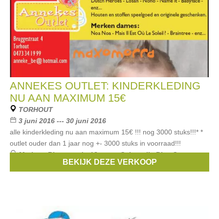
ANNEKES OUTLET: KINDERKLEDING
NU AAN MAXIMUM 15€
TORHOUT
3 juni 2016 --- 30 juni 2016
alle kinderkleding nu aan maximum 15€ !!! nog 3000 stuks!!!* *
outlet ouder dan 1 jaar nog +- 3000 stuks in voorraad!!!
Merken:
Riverwoods
,
Vinrose
,
Cakewalk
,
Blue Seven
,
BEKIJK DEZE VERKOOP
Barbara Farber
, ...