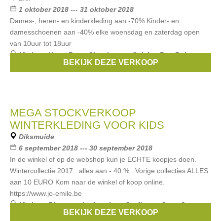
1 oktober 2018 --- 31 oktober 2018
Dames-, heren- en kinderkleding aan -70% Kinder- en
damesschoenen aan -40% elke woensdag en zaterdag open
van 10uur tot 18uur
Merken:
Hugo Boss
,
Moodstreet
,
Geisha
,
Roy Robson
,
BEKIJK DEZE VERKOOP
signe nature
, ...
MEGA STOCKVERKOOP
WINTERKLEDING VOOR KIDS
Diksmuide
6 september 2018 --- 30 september 2018
In de winkel of op de webshop kun je ECHTE koopjes doen.
Wintercollectie 2017 : alles aan - 40 % . Vorige collecties ALLES
aan 10 EURO Kom naar de winkel of koop online.
https://www.jo-emile.be
Merken:
Riverwoods
,
American Outfitters
,
Cars
,
Gymp
,
BEKIJK DEZE VERKOOP
Geisha
, ...