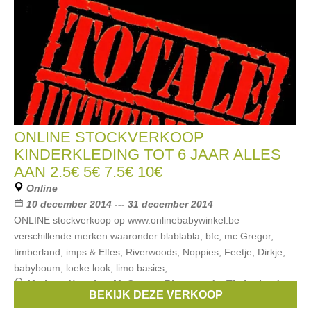
ONLINE STOCKVERKOOP
KINDERKLEDING TOT 6 JAAR ALLES
AAN 2.5€ 5€ 7.5€ 10€
Online
10 december 2014 --- 31 december 2014
ONLINE stockverkoop op www.onlinebabywinkel.be
verschillende merken waaronder blablabla, bfc, mc Gregor,
timberland, imps & Elfes, Riverwoods, Noppies, Feetje, Dirkje,
babyboum, loeke look, limo basics,
Merken:
Noppies
,
McGregor
,
Riverwoods
,
Timberland
,
BEKIJK DEZE VERKOOP
bfc
, ...