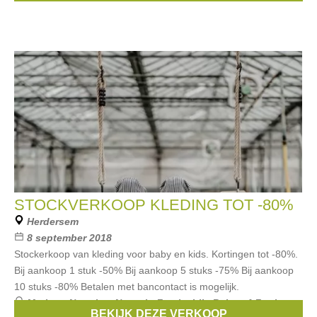
STOCKVERKOOP KLEDING TOT -80%
Herdersem
8 september 2018
Stockerkoop van kleding voor baby en kids. Kortingen tot -80%.
Bij aankoop 1 stuk -50% Bij aankoop 5 stuks -75% Bij aankoop
10 stuks -80% Betalen met bancontact is mogelijk.
Merken:
Noppies
,
Name it
,
Feetje
,
Lily Balou
,
4 Funky
BEKIJK DEZE VERKOOP