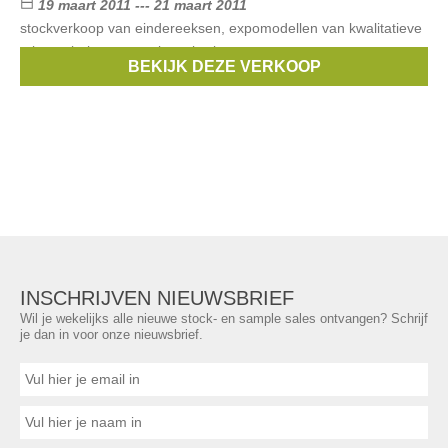
19 maart 2011 --- 21 maart 2011
stockverkoop van eindereeksen, expomodellen van kwalitatieve
tuinmeubelen, parasols en barbecues.
BEKIJK DEZE VERKOOP
Merken:
fatboy
,
Royal Botania
,
Tribu
,
Manutti
,
Fermob
, ...
INSCHRIJVEN NIEUWSBRIEF
Wil je wekelijks alle nieuwe stock- en sample sales ontvangen? Schrijf
je dan in voor onze nieuwsbrief.