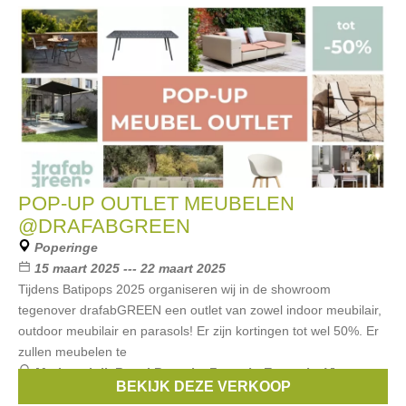
POP-UP OUTLET MEUBELEN
@DRAFABGREEN
Poperinge
15 maart 2025 --- 22 maart 2025
Tijdens Batipops 2025 organiseren wij in de showroom
tegenover drafabGREEN een outlet van zowel indoor meubilair,
outdoor meubilair en parasols! Er zijn kortingen tot wel 50%. Er
zullen meubelen te
Merken:
joli
,
Royal Botania
,
Fermob
,
Extremis
,
Vincent
BEKIJK DEZE VERKOOP
Sheppard
, ...