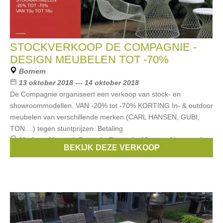
STOCKVERKOOP DE COMPAGNIE -
DESIGN MEUBELEN TOT -70%
Bornem
13 oktober 2018 --- 14 oktober 2018
De Compagnie organiseert een verkoop van stock- en
showroommodellen. VAN -20% tot -70% KORTING In- & outdoor
meubelen van verschillende merken (CARL HANSEN, GUBI,
TON ...) tegen stuntprijzen. Betaling
Merken:
Manutti
,
Fermob
,
Extremis
,
Vincent Sheppard
,
BEKIJK DEZE VERKOOP
Emu
, ...