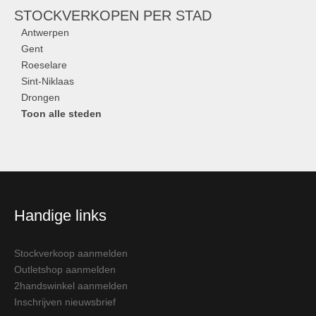
STOCKVERKOPEN
PER STAD
Antwerpen
Gent
Roeselare
Sint-Niklaas
Drongen
Toon alle steden
Handige links
Stockverkoop aanmelden
Outletshop aanmelden
2handswinkel aanmelden
Inschrijven nieuwsbrief