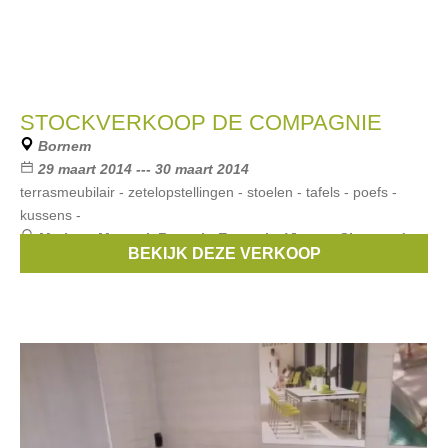
STOCKVERKOOP DE COMPAGNIE
Bornem
29 maart 2014 --- 30 maart 2014
terrasmeubilair - zetelopstellingen - stoelen - tafels - poefs -
kussens -
Merken:
Manutti
,
Fermob
,
Extremis
,
Vincent Sheppard
,
BEKIJK DEZE VERKOOP
Hay
, ...