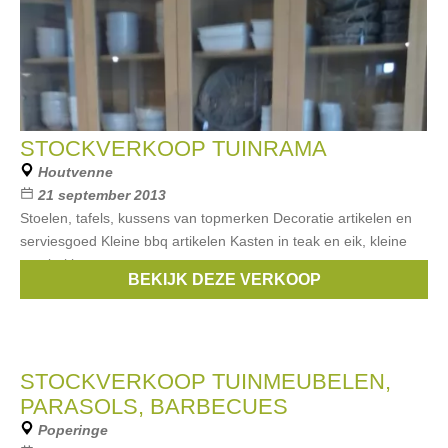
STOCKVERKOOP TUINRAMA
Houtvenne
21 september 2013
Stoelen, tafels, kussens van topmerken Decoratie artikelen en
serviesgoed Kleine bbq artikelen Kasten in teak en eik, kleine
meubeltjes
BEKIJK DEZE VERKOOP
Merken:
serax
,
Manutti
,
Fermob
,
Kettler
,
J-Line
, ...
STOCKVERKOOP TUINMEUBELEN,
PARASOLS, BARBECUES
Poperinge