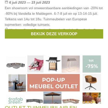
6 juli 2023 --- 15 juli 2023
Een showroom vol onweerstaanbare aanbiedingen van -20% tot
-80% bij Vandella te Maldegem. 6-7-8 juli en op 13-14-15 juli.
Telkens van 14u tot 18u. Tuinmeubelen van Europese
topmerken: volledige tuinsets,
Merken:
Royal Botania
,
Fermob
,
Brafab
,
Ego Paris
,
Fast
,
BEKIJK DEZE VERKOOP
...
OUTLET TUINMEUBILAIR EN