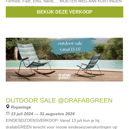
Fermob, Fast, Emu, Nardi,… MOETEN WEG AAN KORTINGEN
VAN -20% TOT -80%.
BEKIJK DEZE VERKOOP
Merken:
Fermob
,
Emu
,
Fast
,
Nardi
OUTDOOR SALE @DRAFABGREEN
Poperinge
13 juli 2024 --- 31 augustus 2024
EINDESEIZOENSVERKOOP: Vanaf 13 juli kun je bij
drafabGREEN terecht voor mooie eindeseizoenskortingen op