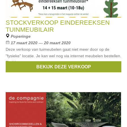
STOCKVERKOOP EINDEREEKSEN
TUINMEUBILAIR
Poperinge
17 maart 2020 --- 20 maart 2020
Deze verkoop van tuimeubelen gaat niet meer door op de
"fysieke" locatie. Je kan wel nog via internet meubelen bestellen.
Zie hier.
BEKIJK DEZE VERKOOP
Merken:
fatboy
,
joli
,
Royal Botania
,
Manutti
,
Fermob
, ...