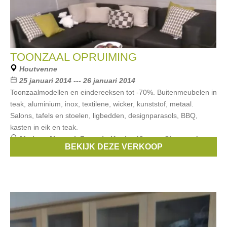
TOONZAAL OPRUIMING
Houtvenne
25 januari 2014 --- 26 januari 2014
Toonzaalmodellen en eindereeksen tot -70%. Buitenmeubelen in
teak, aluminium, inox, textilene, wicker, kunststof, metaal.
Salons, tafels en stoelen, ligbedden, designparasols, BBQ,
kasten in eik en teak.
Merken:
Manutti
,
Fermob
,
Kettler
,
Vincent Sheppard
,
BEKIJK DEZE VERKOOP
Emu
, ...