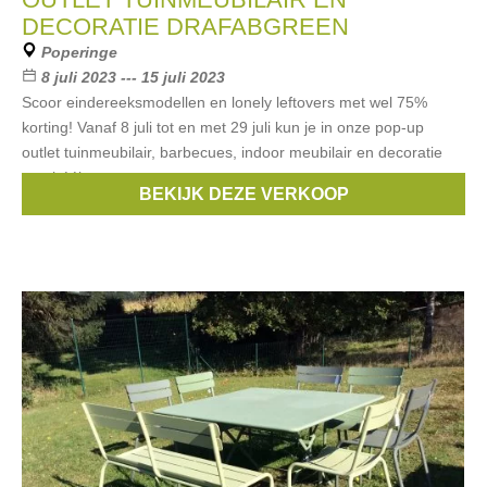
DECORATIE DRAFABGREEN
Poperinge
8 juli 2023 --- 15 juli 2023
Scoor eindereeksmodellen en lonely leftovers met wel 75%
korting! Vanaf 8 juli tot en met 29 juli kun je in onze pop-up
outlet tuinmeubilair, barbecues, indoor meubilair en decoratie
aan héél
BEKIJK DEZE VERKOOP
Merken:
fatboy
,
muuto
,
joli
,
serax
,
Royal Botania
, ...