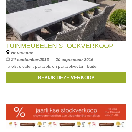
TUINMEUBELEN STOCKVERKOOP
Houtvenne
24 september 2016 --- 30 september 2016
Tafels, stoelen, parasols en parasolvoeten. Buiten
toonmodellen, stocks, eindereeksen, uitlopende reeksen.....
BEKIJK DEZE VERKOOP
Merken:
Manutti
,
Fermob
,
Emu
,
Gloster
,
Borek
, ...