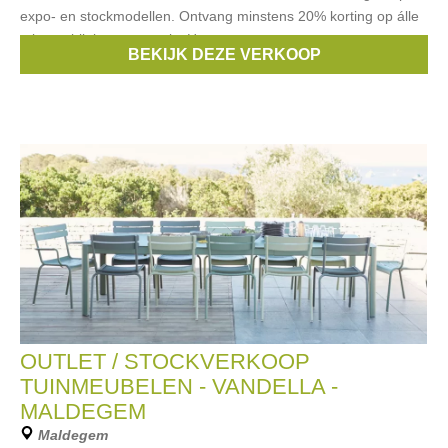
expo- en stockmodellen. Ontvang minstens 20% korting op álle
tuinmeubilair en parasols. Het
BEKIJK DEZE VERKOOP
Merken:
fatboy
,
muuto
,
joli
,
Royal Botania
,
Manutti
, ...
OUTLET / STOCKVERKOOP
TUINMEUBELEN - VANDELLA -
MALDEGEM
Maldegem