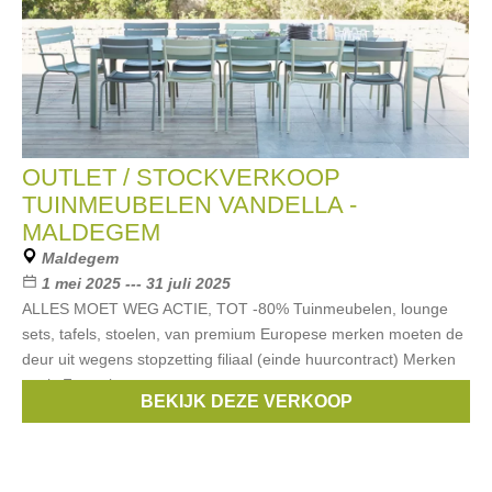
OUTLET / STOCKVERKOOP
TUINMEUBELEN VANDELLA -
MALDEGEM
Maldegem
1 mei 2025 --- 31 juli 2025
ALLES MOET WEG ACTIE, TOT -80% Tuinmeubelen, lounge
sets, tafels, stoelen, van premium Europese merken moeten de
deur uit wegens stopzetting filiaal (einde huurcontract) Merken
zoals Fermob,
BEKIJK DEZE VERKOOP
Merken:
Fermob
,
Emu
,
Fast
,
Glatz
,
Nardi