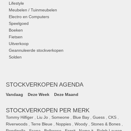
Lifestyle
Meubelen / Tuinmeubelen
Electro en Computers
Speelgoed
Boeken
Fietsen
Uitverkoop
Geannuleerde stockverkopen
Solden
STOCKVERKOPEN AGENDA
Vandaag
Deze Week
Deze Maand
STOCKVERKOPEN PER MERK
Tommy Hilfiger
,
Liu Jo
,
Someone
,
Blue Bay
,
Guess
,
CKS
,
Riverwoods
,
Terre Bleue
,
Noppies
,
Woody
,
Stones & Bones
,
Rondinella
,
Scapa
,
Bellerose
,
Esprit
,
Name it
,
Ralph Lauren
,