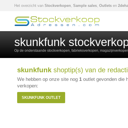
Het overzicht van
Stockverkopen
,
Sample sales
,
Outlets
en
2deha
skunkfunk stockverko
Op de onderstaande stockverkopen, fabrieksverkopen, magazijnverkopen,
skunkfunk
shoptip(s) van de redacti
We hebben op onze site nog
1
outlet gevonden die 
verkopen:
SKUNKFUNK OUTLET