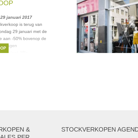
OOP
 29 januari 2017
kverkoop is terug van
ondag 29 januari met de
ctie aan -50% bovenop de
alle dagen
OOP
a
,
Object
,
Vila
,
RKOPEN &
STOCKVERKOPEN AGEN
ALES PER