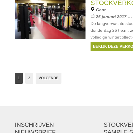
STOCKVERK
Gent
26 januari 2017 ---
De langverwachte stoc
donderdag 26 t.e.m. z
volledige wintercolle
soldenprijs! Paleis is 
BEKIJK DEZE VERK
Merken:
Only
,
Yay
Selected
, ...
1
2
VOLGENDE
INSCHRIJVEN
STOCKVE
NIEUWSBRIEF
SAMPLE S