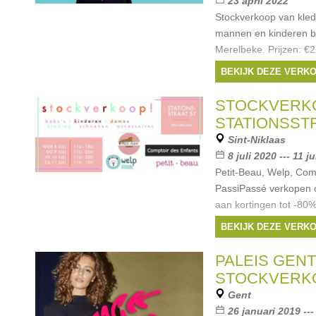
23 april 2022
Stockverkoop van kled
mannen en kinderen bi
Merelbeke. Prijzen: €2
alles kost maximum 1
BEKIJK DEZE VERK
Merken:
Mavi
,
Fro
King Louie
,
4 Funky 
STOCKVERK
STATIONSST
Sint-Niklaas
8 juli 2020 --- 11 j
Petit-Beau, Welp, Com
PassiPassé verkopen 
aan kortingen tot -80
kinderkleding, damesk
BEKIJK DEZE VERK
Merken:
Petit Bat
skunkfunk
,
Blutsges
PALEIS GENT
People
, ...
STOCKVERK
Gent
26 januari 2019 ---