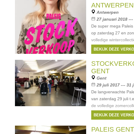
ANTWERPEN
Antwerpen
27 januari 2018 ---
De super mega Paleis 
op zaterdag 27 en zon
volledige wintercollect
soldenprijs. Zaterdag
BEKIJK DEZE VERK
Merken:
Only
,
Yay
STOCKVERKO
GENT
Gent
29 juli 2017 --- 31 
De langverwachte Pale
van zaterdag 29 juli t
de volledige zomercoll
soldenprijs!
BEKIJK DEZE VERK
Merken:
Only
,
Yay
PALEIS GENT