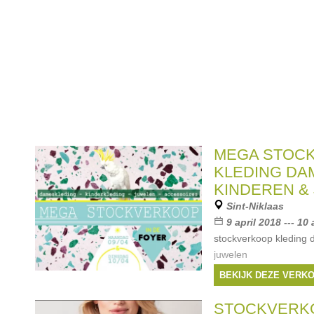
MEGA STOC
KLEDING DA
KINDEREN &
Sint-Niklaas
9 april 2018 --- 10 
stockverkoop kleding 
juwelen
Merken:
Simple K
BEKIJK DEZE VERK
Bellerose
,
Petit Bate
STOCKVERKO