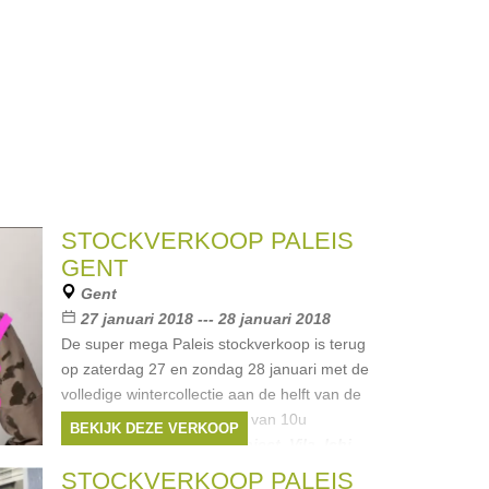
STOCKVERKOOP PALEIS
GENT
Gent
27 januari 2018 --- 28 januari 2018
De super mega Paleis stockverkoop is terug
op zaterdag 27 en zondag 28 januari met de
volledige wintercollectie aan de helft van de
soldenprijs. Zaterdag open van 10u
BEKIJK DEZE VERKOOP
Merken:
Only
,
Yaya
,
Object
,
Vila
,
Ichi
, ...
STOCKVERKOOP PALEIS