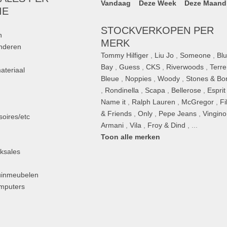
Vandaag
Deze Week
Deze Maand
IE
STOCKVERKOPEN PER
n
MERK
inderen
Tommy Hilfiger
,
Liu Jo
,
Someone
,
Bl
Bay
,
Guess
,
CKS
,
Riverwoods
,
Terre
ateriaal
Bleue
,
Noppies
,
Woody
,
Stones & Bo
,
Rondinella
,
Scapa
,
Bellerose
,
Esprit
n
Name it
,
Ralph Lauren
,
McGregor
,
Fi
& Friends
,
Only
,
Pepe Jeans
,
Vingino
oires/etc
Armani
,
Vila
,
Froy & Dind
, ...
Toon alle merken
ksales
uinmeubelen
omputers