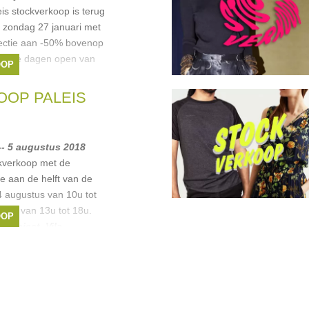
is stockverkoop is terug
. zondag 27 januari met
llectie aan -50% bovenop
 is alle dagen open van
OOP
a
,
Vila
,
Ichi
,
skunkfunk
,
OP PALEIS
-- 5 augustus 2018
kverkoop met de
ie aan de helft van de
4 augustus van 10u tot
stus van 13u tot 18u.
OOP
a
,
Object
,
Vila
,