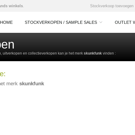
nds winkels
.
Stockverkoop toevoegen
HOME
STOCKVERKOPEN / SAMPLE SALES
OUTLET 
pen
 uitverkopen en collectieverkopen kan je het merk
skunkfunk
vinden :
e:
het merk
skunkfunk