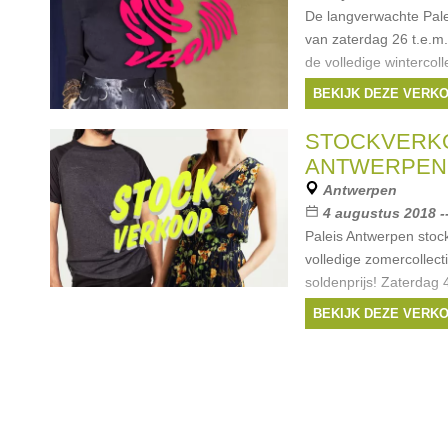
De langverwachte Pale
van zaterdag 26 t.e.m
de volledige winterco
de soldenprijs! Paleis
BEKIJK DEZE VERK
10u tot 18u, zondag
Merken:
Only
,
Yay
STOCKVERKO
...
ANTWERPEN
Antwerpen
4 augustus 2018 -
Paleis Antwerpen stoc
volledige zomercollect
soldenprijs! Zaterdag 
18u en zondag 5 augu
BEKIJK DEZE VERK
Merken:
Only
,
Yay
Selected
, ...