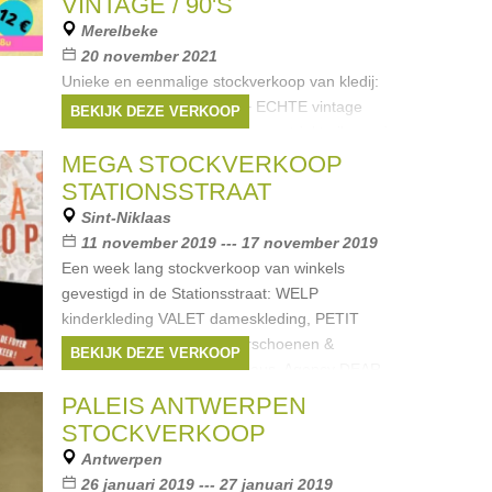
VINTAGE / 90'S
Merelbeke
20 november 2021
Unieke en eenmalige stockverkoop van kledij:
dames - heren - kinderen + ECHTE vintage
BEKIJK DEZE VERKOOP
kledij! Op de zolderverdieping ontdekte ik goed
bewaarde kledij van eind de jaren '90 !!! +
MEGA STOCKVERKOOP
damesschoenen ALLES
STATIONSSTRAAT
Merken:
Mavi
,
skunkfunk
,
King Louie
,
4
Sint-Niklaas
Funky Flavours
,
Who's that girl
, ...
11 november 2019 --- 17 november 2019
Een week lang stockverkoop van winkels
gevestigd in de Stationsstraat: WELP
kinderkleding VALET dameskleding, PETIT
BEAU kinderkleding&kinderschoenen &
BEKIJK DEZE VERKOOP
PASSIPASSE kleding&cadeaus. Agency DEAR
Merken:
Bellerose
,
Pom D'Api
,
Petit
PALEIS ANTWERPEN
Bateau
,
Object
,
Vila
, ...
STOCKVERKOOP
Antwerpen
26 januari 2019 --- 27 januari 2019