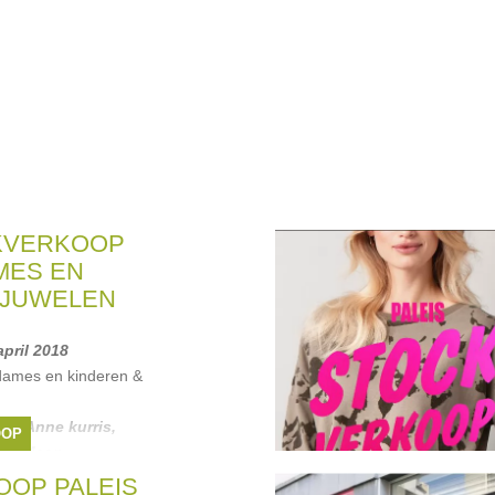
KVERKOOP
MES EN
 JUWELEN
april 2018
dames en kinderen &
ids
,
Anne kurris
,
OOP
au
,
Maan
, ...
OP PALEIS