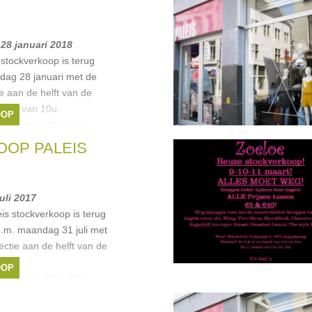
 28 januari 2018
stockverkoop is terug
dag 28 januari met de
ie aan de helft van de
 open van 10u
OOP
a
,
Object
,
Vila
,
Ichi
, ...
OP PALEIS
juli 2017
is stockverkoop is terug
.e.m. maandag 31 juli met
ectie aan de helft van de
OOP
a
,
Object
,
Vila
,
Ichi
, ...