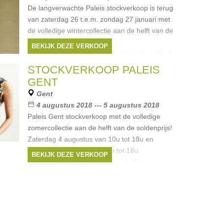
De langverwachte Paleis stockverkoop is terug
van zaterdag 26 t.e.m. zondag 27 januari met
de volledige wintercollectie aan de helft van de
soldenprijs!
BEKIJK DEZE VERKOOP
Merken:
Only
,
Yaya
,
Vila
,
Ichi
,
skunkfunk
,
...
STOCKVERKOOP PALEIS
GENT
Gent
4 augustus 2018 --- 5 augustus 2018
Paleis Gent stockverkoop met de volledige
zomercollectie aan de helft van de soldenprijs!
Zaterdag 4 augustus van 10u tot 18u en
zondag 5 augustus van 13u tot 18u.
BEKIJK DEZE VERKOOP
Merken:
Only
,
Yaya
,
Object
,
Vila
,
Selected
, ...