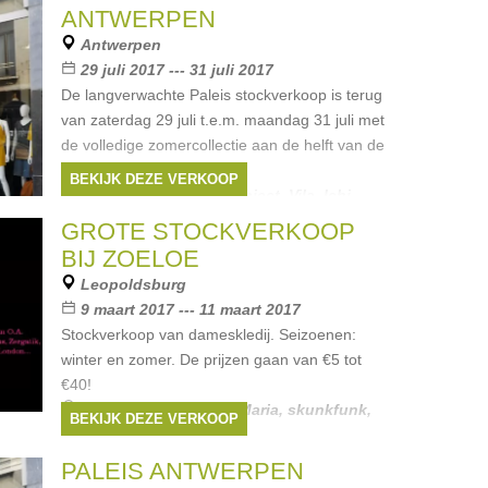
ANTWERPEN
Antwerpen
29 juli 2017 --- 31 juli 2017
De langverwachte Paleis stockverkoop is terug
van zaterdag 29 juli t.e.m. maandag 31 juli met
de volledige zomercollectie aan de helft van de
soldenprijs!
BEKIJK DEZE VERKOOP
Merken:
Only
,
Yaya
,
Object
,
Vila
,
Ichi
, ...
GROTE STOCKVERKOOP
BIJ ZOELOE
Leopoldsburg
9 maart 2017 --- 11 maart 2017
Stockverkoop van dameskledij. Seizoenen:
winter en zomer. De prijzen gaan van €5 tot
€40!
Merken:
Smash
,
Vive Maria
,
skunkfunk
,
BEKIJK DEZE VERKOOP
sapph
,
Smashed Lemon
, ...
PALEIS ANTWERPEN