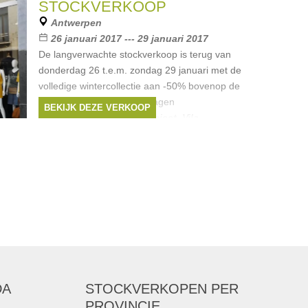
STOCKVERKOOP
Antwerpen
26 januari 2017 --- 29 januari 2017
De langverwachte stockverkoop is terug van
donderdag 26 t.e.m. zondag 29 januari met de
volledige wintercollectie aan -50% bovenop de
soldenprijs! Paleis is alle dagen
BEKIJK DEZE VERKOOP
Merken:
Only
,
Yaya
,
Object
,
Vila
,
Selected
, ...
DA
STOCKVERKOPEN
PER
PROVINCIE