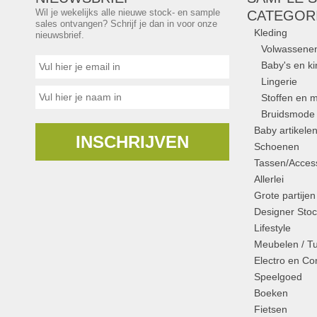
Wil je wekelijks alle nieuwe stock- en sample
CATEGOR
sales ontvangen? Schrijf je dan in voor onze
Kleding
nieuwsbrief.
Volwassene
Baby's en k
Lingerie
Stoffen en m
Bruidsmode
Baby artikele
INSCHRIJVEN
Schoenen
Tassen/Access
Allerlei
Grote partijen
Designer Stoc
Lifestyle
Meubelen / T
Electro en C
Speelgoed
Boeken
Fietsen