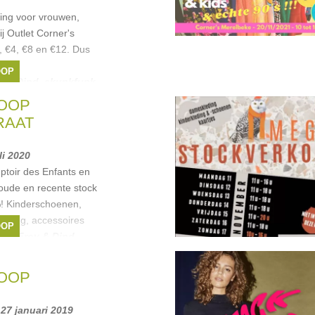
ing voor vrouwen,
j Outlet Corner's
, €4, €8 en €12. Dus
2€.
OOP
y & Dind
,
skunkfunk
,
Flavours
, ...
OOP
RAAT
uli 2020
ptoir des Enfants en
oude en recente stock
%! Kinderschoenen,
leding, accessoires
OOP
eau
,
Froy & Dind
,
chwister
,
Traffic
OOP
 27 januari 2019