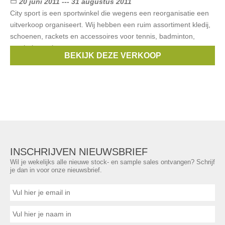
20 juni 2011 --- 31 augustus 2011
City sport is een sportwinkel die wegens een reorganisatie een
uitverkoop organiseert. Wij hebben een ruim assortiment kledij,
schoenen, rackets en accessoires voor tennis, badminton,
voetbal, running,
BEKIJK DEZE VERKOOP
Merken:
Nike
,
Puma
,
Asics
,
spalding
,
Champion
, ...
INSCHRIJVEN NIEUWSBRIEF
Wil je wekelijks alle nieuwe stock- en sample sales ontvangen? Schrijf
je dan in voor onze nieuwsbrief.