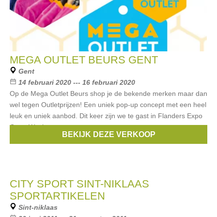
MEGA OUTLET BEURS GENT
Gent
14 februari 2020 --- 16 februari 2020
Op de Mega Outlet Beurs shop je de bekende merken maar dan
wel tegen Outletprijzen! Een uniek pop-up concept met een heel
leuk en uniek aanbod. Dit keer zijn we te gast in Flanders Expo
Gent. Wat kan
BEKIJK DEZE VERKOOP
Merken:
Guess
,
Armani
,
Esprit
,
Liu Jo
,
Roberto Cavalli
, ...
CITY SPORT SINT-NIKLAAS
SPORTARTIKELEN
Sint-niklaas