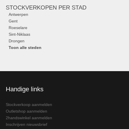
STOCKVERKOPEN
PER STAD
Antwerpen
Gent
Roeselare
Sint-Niklaas
Drongen
Toon alle steden
Handige links
Stockverkoop aanmelden
Outletshop aanmelden
2handswinkel aanmelden
Inschrijven nieuwsbrief