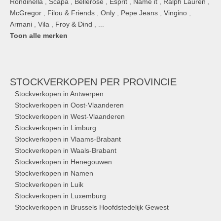
Rondinella
,
Scapa
,
Bellerose
,
Esprit
,
Name it
,
Ralph Lauren
,
McGregor
,
Filou & Friends
,
Only
,
Pepe Jeans
,
Vingino
,
Armani
,
Vila
,
Froy & Dind
, ...
Toon alle merken
STOCKVERKOPEN
PER PROVINCIE
Stockverkopen in Antwerpen
Stockverkopen in Oost-Vlaanderen
Stockverkopen in West-Vlaanderen
Stockverkopen in Limburg
Stockverkopen in Vlaams-Brabant
Stockverkopen in Waals-Brabant
Stockverkopen in Henegouwen
Stockverkopen in Namen
Stockverkopen in Luik
Stockverkopen in Luxemburg
Stockverkopen in Brussels Hoofdstedelijk Gewest