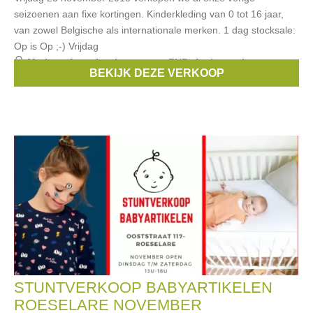
seizoenen aan fixe kortingen. Kinderkleding van 0 tot 16 jaar,
van zowel Belgische als internationale merken. 1 dag stocksale:
Op is Op ;-) Vrijdag
Merken:
Anne kurris
,
aymara
,
FUB
,
Arsène et les
BEKIJK DEZE VERKOOP
Pipelettes
,
Kidscase
, ...
STUNTVERKOOP BABYARTIKELEN
ROESELARE NOVEMBER