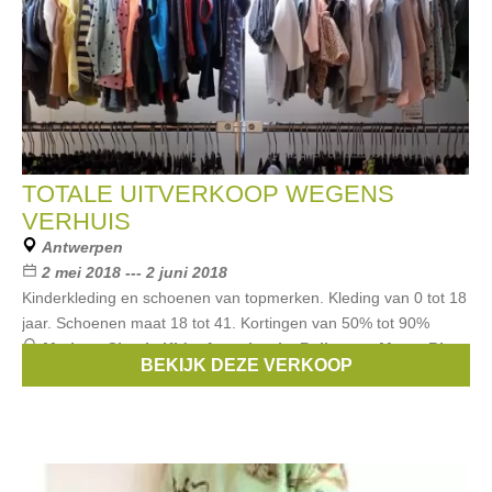
TOTALE UITVERKOOP WEGENS
VERHUIS
Antwerpen
2 mei 2018 --- 2 juni 2018
Kinderkleding en schoenen van topmerken. Kleding van 0 tot 18
jaar. Schoenen maat 18 tot 41. Kortingen van 50% tot 90%
Merken:
Simple Kids
,
Anne kurris
,
Bellerose
,
Maan
,
Rita
BEKIJK DEZE VERKOOP
co Rita
, ...