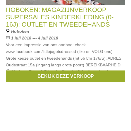
HOBOKEN: MAGAZIJNVERKOOP
SUPERSALES KINDERKLEDING (0-
16J): OUTLET EN TWEEDEHANDS
Hoboken
1 juli 2018 --- 4 juli 2018
Voor een impressie van ons aanbod: check
www.facebook.com/littlejogetsdressed (like en VOLG ons).
Grote keuze outlet en tweedehands (mt 56 t/m 176/S): ADRES:
Oudestraat 15a (ingang langs grote poort) BEREIKBAARHEID:
Merken:
Filou & Friends
,
Simple Kids
,
Anne kurris
,
BEKIJK DEZE VERKOOP
Bellerose
,
Van Hassels
, ...