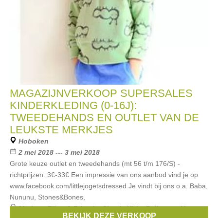
MAGAZIJNVERKOOP SUPERSALES
KINDERKLEDING (0-16J):
TWEEDEHANDS EN OUTLET VAN DE
LEUKSTE MERKJES
Hoboken
2 mei 2018 --- 3 mei 2018
Grote keuze outlet en tweedehands (mt 56 t/m 176/S) -
richtprijzen: 3€-33€ Een impressie van ons aanbod vind je op
www.facebook.com/littlejogetsdressed Je vindt bij ons o.a. Baba,
Nununu, Stones&Bones,
Merken:
Filou & Friends
,
Simple Kids
,
Bellerose
,
Van
BEKIJK DEZE VERKOOP