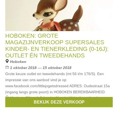
HOBOKEN: GROTE
MAGAZIJNVERKOOP SUPERSALES
KINDER- EN TIENERKLEDING (0-16J):
OUTLET ÉN TWEEDEHANDS
Hoboken
1 oktober 2018 --- 15 oktober 2018
Grote keuze outlet en tweedehands (mt 56 t/m 176/S). Een
impressie van ons aanbod vind je op
www.facebook.com/littlejogetsdressed ADRES: Oudestraat 15a
(ingang langs grote poort) in HOBOKEN BEREIKBAARHEID:
Merken:
Filou & Friends
,
Simple Kids
,
Anne kurris
,
BEKIJK DEZE VERKOOP
Bellerose
,
Van Hassels
, ...