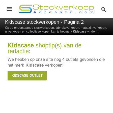
Kidscase stockverkopen - Pagina 2
Op de onderstaande stockverkopen, fabrieksverkopen, magazijnverkopen,
uitverkopen en collectieverkopen kan je het merk
Kidscase
vinden :
Kidscase
shoptip(s) van de
redactie:
We hebben op onze site nog
4
outlets gevonden die
het merk
Kidscase
verkopen:
KIDSCASE OUTLET