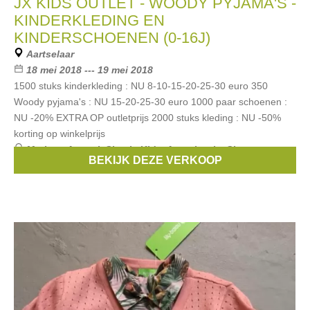
JX KIDS OUTLET - WOODY PYJAMA'S -
KINDERKLEDING EN
KINDERSCHOENEN (0-16J)
Aartselaar
18 mei 2018 --- 19 mei 2018
1500 stuks kinderkleding : NU 8-10-15-20-25-30 euro 350
Woody pyjama's : NU 15-20-25-30 euro 1000 paar schoenen :
NU -20% EXTRA OP outletprijs 2000 stuks kleding : NU -50%
korting op winkelprijs
Merken:
Armani
,
Simple Kids
,
Anne kurris
,
Simonetta
,
BEKIJK DEZE VERKOOP
Fay
, ...