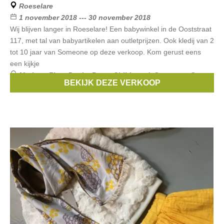
Roeselare
1 november 2018 --- 30 november 2018
Wij blijven langer in Roeselare! Een babywinkel in de Ooststraat
117, met tal van babyartikelen aan outletprijzen. Ook kledij van 2
tot 10 jaar van Someone op deze verkoop. Kom gerust eens
een kijkje
Merken:
First
,
Ducky Beau
,
Childwood
,
Someone
,
Quax
,
BEKIJK DEZE VERKOOP
...