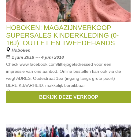
HOBOKEN: MAGAZIJNVERKOOP
SUPERSALES KINDERKLEDING (0-
16J): OUTLET EN TWEEDEHANDS
Hoboken
1 juni 2018 --- 4 juni 2018
Check www.facebook.com/littlejogetsdressed voor een
impressie van ons aanbod. Online bestellen kan ook via die
weg! ADRES: Oudestraat 15a (ingang langs grote poort)
BEREIKBAARHEID: makkelijk bereikbaar
Merken:
Filou & Friends
,
Simple Kids
,
Anne kurris
,
BEKIJK DEZE VERKOOP
Bellerose
,
Van Hassels
, ...