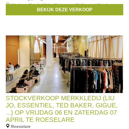
Merken:
Simple Kids
,
Simonetta
,
Bellerose
,
Cherie
,
BEKIJK DEZE VERKOOP
Rondinella
, ...
STOCKVERKOOP MERKKLEDIJ (LIU
JO, ESSENTIEL, TED BAKER, GIGUE,
...) OP VRIJDAG 06 EN ZATERDAG 07
APRIL TE ROESELARE
Roeselare