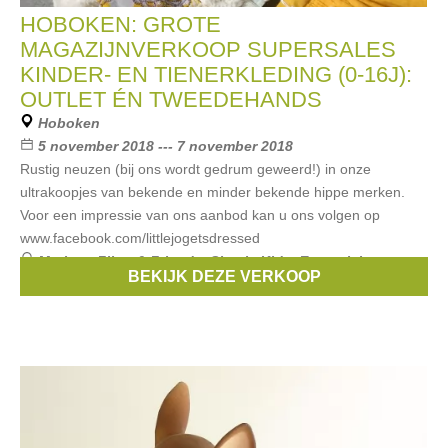
HOBOKEN: GROTE
MAGAZIJNVERKOOP SUPERSALES
KINDER- EN TIENERKLEDING (0-16J):
OUTLET ÉN TWEEDEHANDS
Hoboken
5 november 2018 --- 7 november 2018
Rustig neuzen (bij ons wordt gedrum geweerd!) in onze
ultrakoopjes van bekende en minder bekende hippe merken.
Voor een impressie van ons aanbod kan u ons volgen op
www.facebook.com/littlejogetsdressed
Merken:
Filou & Friends
,
Simple Kids
,
Essentiel
,
BEKIJK DEZE VERKOOP
Bellerose
,
Van Hassels
, ...