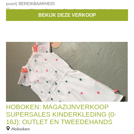
poort) BEREIKBAARHEID:
Merken:
Filou & Friends
,
Blue Bay
,
Simple Kids
,
Anne
BEKIJK DEZE VERKOOP
kurris
,
Bellerose
, ...
HOBOKEN: MAGAZIJNVERKOOP
SUPERSALES KINDERKLEDING (0-
16J): OUTLET EN TWEEDEHANDS
Hoboken