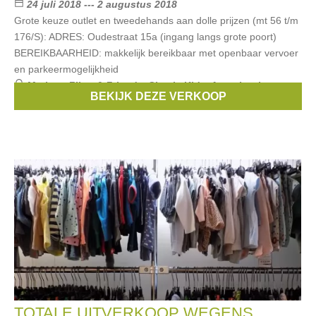
24 juli 2018 --- 2 augustus 2018
Grote keuze outlet en tweedehands aan dolle prijzen (mt 56 t/m
176/S): ADRES: Oudestraat 15a (ingang langs grote poort)
BEREIKBAARHEID: makkelijk bereikbaar met openbaar vervoer
en parkeermogelijkheid
Merken:
Filou & Friends
,
Simple Kids
,
Anne kurris
,
BEKIJK DEZE VERKOOP
Bellerose
,
Van Hassels
, ...
TOTALE UITVERKOOP WEGENS