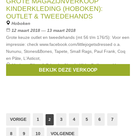
GROTE MAGAZIJNVERKOOP
KINDERKLEDING (HOBOKEN):
OUTLET & TWEEDEHANDS
Hoboken
12 maart 2018 --- 13 maart 2018
Grote keuze outlet en tweedehands (mt 56 t/m 176/S): Voor een
impressie: check www.facebook.com/littlejogetsdressed o.a.
Nununu, Stones&Bones, Tapete, Small Rags, Paul Frank, Coq
en Pâte, L'Asticot,
Merken:
Filou & Friends
,
Simple Kids
,
Bellerose
,
Van
BEKIJK DEZE VERKOOP
Hassels
,
CKS
, ...
VORIGE
1
3
4
5
6
7
2
8
9
10
VOLGENDE