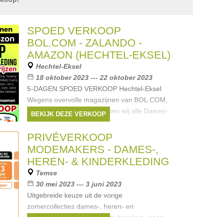
SPOED VERKOOP
BOL.COM - ZALANDO -
AMAZON (HECHTEL-EKSEL)
Hechtel-Eksel
18 oktober 2023 --- 22 oktober 2023
5-DAGEN SPOED VERKOOP Hechtel-Eksel
Wegens overvolle magazijnen van BOL.COM,
Zalando en Amazon Verkopen wij alle Dames-
BEKIJK DEZE VERKOOP
Heren en Kinder MERK-KLEDING en
Accessoires ALLES -50% op de originele
PRIVÉVERKOOP
Verkoop
MODEMAKERS - DAMES-,
Merken:
Ralph Lauren
,
Guess
,
Esprit
,
HEREN- & KINDERKLEDING
McGregor
,
Gant
, ...
Temse
30 mei 2023 --- 3 juni 2023
Uitgebreide keuze uit de vorige
zomercollecties dames-, heren- en