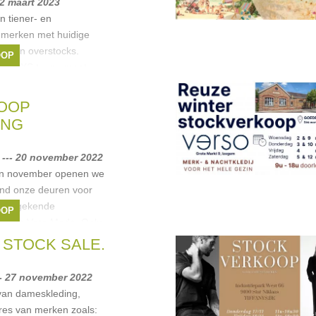
12 maart 2023
n tiener- en
 merken met huidige
les en overstocks.
OOP
maat XS t.e.m. maat
leedjes, t-shirts, jeans,
o Moda
,
Vila
,
PIECES
,
OOP
ING
--- 20 november 2022
In november openen we
nd onze deuren voor
onze gekende
OOP
zoals Vero Moda, Only,
 STOCK SALE.
o Moda
,
Vila
,
Ichi
,
-- 27 november 2022
 van dameskleding,
res van merken zoals: