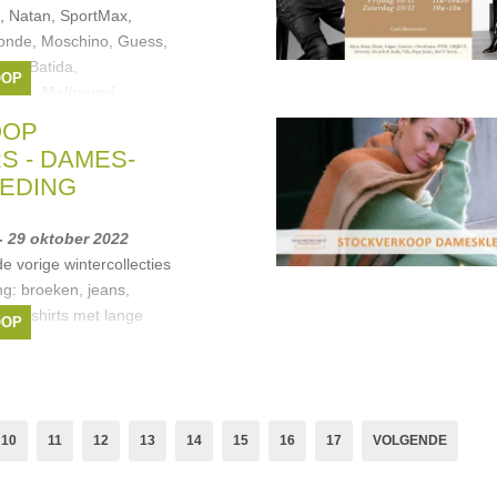
o, Natan, SportMax,
Monde, Moschino, Guess,
ff, Batida,
OOP
iu Jo
,
Maliparmi
,
, ...
OOP
 - DAMES-
EDING
- 29 oktober 2022
e vorige wintercollecties
g: broeken, jeans,
, T-shirts met lange
OOP
s, truien, jassen,...
zoals
nly
,
Vero Moda
,
Street
10
11
12
13
14
15
16
17
VOLGENDE