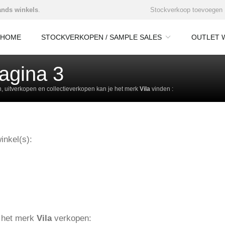
nds winkels
.
Stockverkoop toevoegen
HOME
STOCKVERKOPEN / SAMPLE SALES
OUTLET 
Pagina 3
 uitverkopen en collectieverkopen kan je het merk
Vila
vinden :
inkel(s):
e het merk
Vila
verkopen: