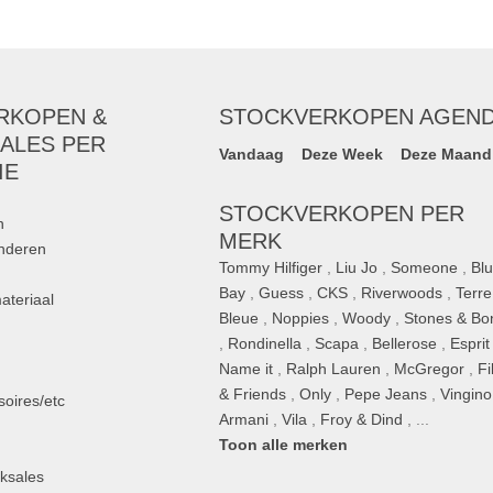
RKOPEN &
STOCKVERKOPEN AGEN
ALES PER
Vandaag
Deze Week
Deze Maand
IE
STOCKVERKOPEN PER
n
MERK
inderen
Tommy Hilfiger
,
Liu Jo
,
Someone
,
Bl
Bay
,
Guess
,
CKS
,
Riverwoods
,
Terre
ateriaal
Bleue
,
Noppies
,
Woody
,
Stones & Bo
,
Rondinella
,
Scapa
,
Bellerose
,
Esprit
n
Name it
,
Ralph Lauren
,
McGregor
,
Fi
& Friends
,
Only
,
Pepe Jeans
,
Vingino
oires/etc
Armani
,
Vila
,
Froy & Dind
, ...
Toon alle merken
ksales