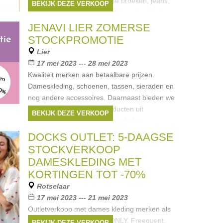
kinderkleding: lange en korte broeken, jeans,
BEKIJK DEZE VERKOOP
jurken, rokken, truien, gilets, hemden, T-shirts,
polo’s, tops,... Ronde prijzen
JENAVI LIER ZOMERSE
Merken:
Guess
,
Vingino
,
Only
,
Vero
STOCKPROMOTIE
Moda
,
Street One
, ...
Lier
17 mei 2023 --- 28 mei 2023
Kwaliteit merken aan betaalbare prijzen.
Dameskleding, schoenen, tassen, sieraden en
nog andere accessoires. Daarnaast bieden we
ook nog allerlei andere producten uit
BEKIJK DEZE VERKOOP
verschillende categorieën meubelen
Merken:
Guess
,
DKNY
,
Armani
,
Diesel
,
DOCKS OUTLET: 5-DAAGSE
Liu Jo
, ...
STOCKVERKOOP
DAMESKLEDING MET
KORTINGEN TOT -70%
Rotselaar
17 mei 2023 --- 21 mei 2023
Outletverkoop met dames kleding merken als
Vero Moda, Vila, Byoung, ONLY, Freequent,
BEKIJK DEZE VERKOOP