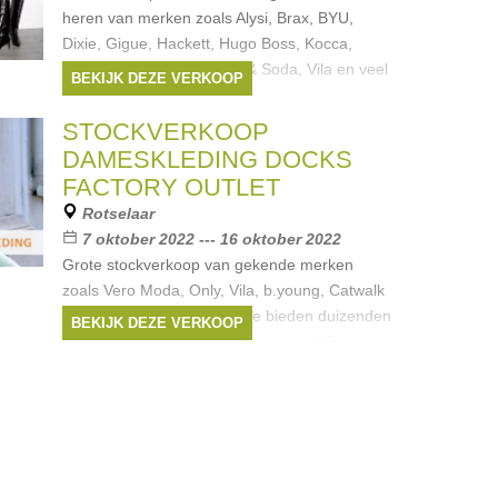
heren van merken zoals Alysi, Brax, BYU,
Dixie, Gigue, Hackett, Hugo Boss, Kocca,
OBJECT, Seventy, Scotch & Soda, Vila en veel
BEKIJK DEZE VERKOOP
meer. Betalen kan cash of
Merken:
Hugo Boss
,
Object
,
Vila
,
Scotch
STOCKVERKOOP
& Soda
,
Gigue
, ...
DAMESKLEDING DOCKS
FACTORY OUTLET
Rotselaar
7 oktober 2022 --- 16 oktober 2022
Grote stockverkoop van gekende merken
zoals Vero Moda, Only, Vila, b.young, Catwalk
Junkie, … en veel meer! We bieden duizenden
BEKIJK DEZE VERKOOP
stuks zomercollectie aan, van maat XS tot en
met XL. Denk aan jurken,
Merken:
Only
,
Vero Moda
,
Vila
,
Ichi
,
B.Young
, ...