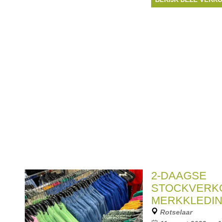
NACHTKLEDIJ voor het
hebben voor ieder wat
kinderen, nachtkledij 
prachtige
Merken:
Esprit
,
No
Vingino
,
Only
, ...
2-DAAGSE
STOCKVERK
MERKKLEDI
Rotselaar