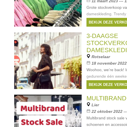
11 maart 2023 --- 
Grote stockverkoop va
dameskleding. Trendy
zomercollecties, samp
BEKIJK DEZE VERK
Duizenden stuks van 
XXL. Truien, bloesjes, k
3-DAAGSE
Merken:
Only
,
Ver
STOCKVERK
Byoung
, ...
DAMESKLED
Rotselaar
18 november 2022 
Woohoo, we’re back! 
gedurende één weeke
een wintereditie van 
BEKIJK DEZE VERK
stockverkoop! Merken 
Vila, Pieces, b.young,
MULTIBRAND
Merken:
Only
,
Ver
Lier
B.Young
, ...
22 oktober 2022 -
Multibrand stock sale
schoenen en accessoi