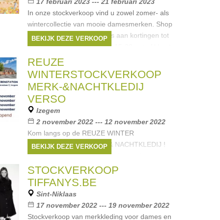
17 februari 2023 --- 21 februari 2023
In onze stockverkoop vind u zowel zomer- als
wintercollectie van mooie damesmerken. Shop
oa jurkjes, jeans, en blazers aan kortingen tot
BEKIJK DEZE VERKOOP
-80% Ronde prijzen van 10-15-20 euro U kunt
er zelfs nieuwe collectie
REUZE
Merken:
IKKS
,
Anne kurris
,
Bellerose
,
WINTERSTOCKVERKOOP
CKS
,
Vero Moda
, ...
MERK-&NACHTKLEDIJ
VERSO
Izegem
2 november 2022 --- 12 november 2022
Kom langs op de REUZE WINTER
STOCKVERKOOP MERK-& NACHTKLEDIJ !
BEKIJK DEZE VERKOOP
We verwelkomen je graag in het oude
GOEDERENSTATION in de Dirk Martenslaan 3
STOCKVERKOOP
in IZEGEM. We hebben voor ieder wat wils!
TIFFANYS.BE
Dames, heren
Sint-Niklaas
Merken:
Esprit
,
Noppies
,
Blue Bay
,
Only
,
17 november 2022 --- 19 november 2022
Riverwoods
, ...
Stockverkoop van merkkleding voor dames en