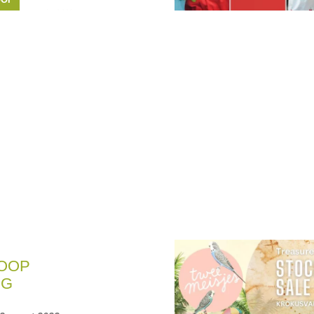
 hele gezin ! We
 wils! Dames, heren én
én merkkledij! Shop
ppies
,
Blue Bay
,
OOP
NG