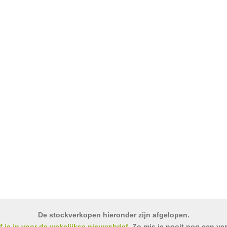
De stockverkopen hieronder zijn afgelopen.
jf je in voor de wekelijkse nieuwsbrief
. Zo mis je nooit nog een ve