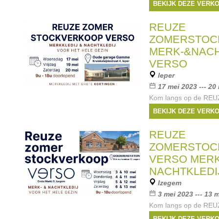
een ware schattenjacht
BEKIJK DEZE VERK
-70%! De laatste jare
online, maar nu is het
REUZE
Merken:
Only
,
Ver
ZOMERSTOC
PIECES
, ...
MERK-&NACH
VERSO
Ieper
17 mei 2023 --- 20
Kom langs op de RE
STOCKVERKOOP MER
BEKIJK DEZE VERK
We verwelkomen je g
GARAGE in de Kruiskal
REUZE
We hebben voor ieder 
ZOMERSTOC
én
VERSO MERK
Merken:
Esprit
,
No
NACHTKLEDI
Vingino
,
Only
, ...
Izegem
3 mei 2023 --- 13 
Kom langs op de REU
ZOMERSTOCKVERKO
BEKIJK DEZE VERK