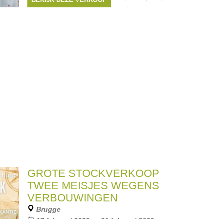
Pieces, Ydence, 24colours enz. Nieuwe
zomercollectie, overstocks vorige seizoenen,
samples ... tot -70% korting. Kleedjes,
Merken:
Only
,
Vero Moda
,
Vila
,
B.Young
,
PIECES
, ...
GROTE STOCKVERKOOP
TWEE MEISJES WEGENS
VERBOUWINGEN
Brugge