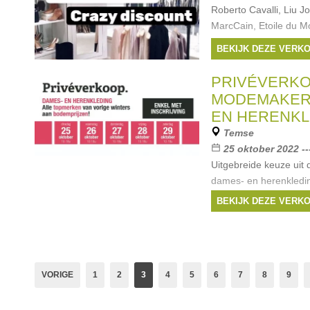
Roberto Cavalli, Liu J
MarcCain, Etoile du 
Marciano, Joseph Ribko
BEKIJK DEZE VERK
Merken:
Guess
,
L
Moschino
,
Sportmax
PRIVÉVERK
MODEMAKERS
EN HERENKL
Temse
25 oktober 2022 --
Uitgebreide keuze uit d
dames- en herenkledin
jurken, rokken, hemden
BEKIJK DEZE VERK
mouwen, gilets, sweater
Groot aanbod merken 
Merken:
Guess
,
O
One
,
Garcia
, ...
VORIGE
1
2
3
4
5
6
7
8
9