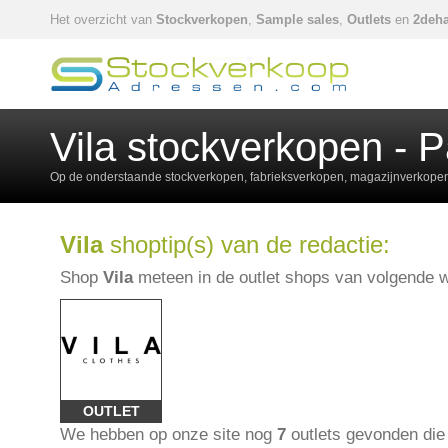
Het overzicht van
Stockverkopen
,
Sample sales
,
Outlets
en
2deha
Vila stockverkopen - 
Op de onderstaande stockverkopen, fabrieksverkopen, magazijnverkopen,
Vila
shoptip(s) van de redactie:
Shop
Vila
meteen in de outlet shops van volgende w
OUTLET
We hebben op onze site nog
7
outlets gevonden di