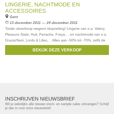
LINGERIE, NACHTMODE EN
ACCESSOIRES
Gent
13 december 2011 --- 24 december 2011
Totale uitverkoop wegens stopzetting! Lingerie van o.a. Valery,
Pleasure State, Huit, Panache, Freya,... en nachtmode van o.a.
Grazia'lliani, Lords & Lilies,... Alles aan -50% tot -70%, zelfs de
nieuwe
BEKIJK DEZE VERKOOP
Merken:
Aubade
,
Huit
,
Pleasure State
,
Panache
,
Valery
, ...
INSCHRIJVEN NIEUWSBRIEF
Wil je wekelijks alle nieuwe stock- en sample sales ontvangen? Schrijf
je dan in voor onze nieuwsbrief.