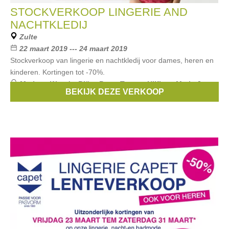
STOCKVERKOOP LINGERIE AND
NACHTKLEDIJ
Zulte
22 maart 2019 --- 24 maart 2019
Stockverkoop van lingerie en nachtkledij voor dames, heren en
kinderen. Kortingen tot -70%.
Merken:
Woody
,
Björn Borg
,
Tommy Hilfiger
,
Marie Jo
,
BEKIJK DEZE VERKOOP
L'Aventure
, ...