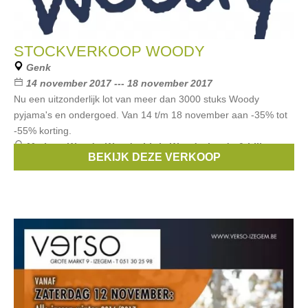
STOCKVERKOOP WOODY
Genk
14 november 2017 --- 18 november 2017
Nu een uitzonderlijk lot van meer dan 3000 stuks Woody
pyjama's en ondergoed. Van 14 t/m 18 november aan -35% tot
-55% korting.
Merken:
Woody
,
Woody
,
Little Woody
,
Lords & Lilies
,
BEKIJK DEZE VERKOOP
MINI WOODY
, ...