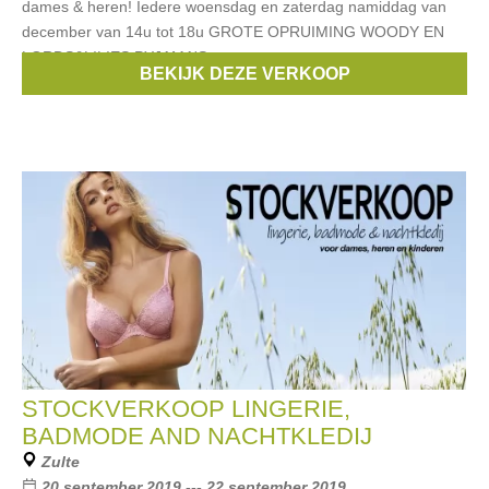
dames & heren! Iedere woensdag en zaterdag namiddag van
december van 14u tot 18u GROTE OPRUIMING WOODY EN
LORDS&LILIES PYJAMA'S
BEKIJK DEZE VERKOOP
Merken:
Esprit
,
Noppies
,
Blue Bay
,
Vingino
,
Only
, ...
STOCKVERKOOP LINGERIE,
BADMODE AND NACHTKLEDIJ
Zulte
20 september 2019 --- 22 september 2019