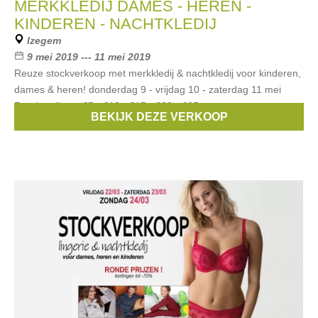
MERKKLEDIJ DAMES - HEREN -
KINDEREN - NACHTKLEDIJ
Izegem
9 mei 2019 --- 11 mei 2019
Reuze stockverkoop met merkkledij & nachtkledij voor kinderen,
dames & heren! donderdag 9 - vrijdag 10 - zaterdag 11 mei
Ronde prijzen: €5 - €10 - €15 - €20 - €25 -
BEKIJK DEZE VERKOOP
Merken:
Esprit
,
Noppies
,
McGregor
,
Blue Bay
,
Vingino
, ...