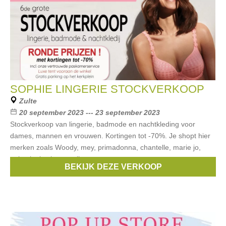
SOPHIE LINGERIE STOCKVERKOOP
Zulte
20 september 2023 --- 23 september 2023
Stockverkoop van lingerie, badmode en nachtkleding voor
dames, mannen en vrouwen. Kortingen tot -70%. Je shopt hier
merken zoals Woody, mey, primadonna, chantelle, marie jo,
anita, louisa bracq, ulla,
BEKIJK DEZE VERKOOP
Merken:
Woody
,
Aubade
,
Anita
,
Marie Jo
,
Prima Donna
, ...