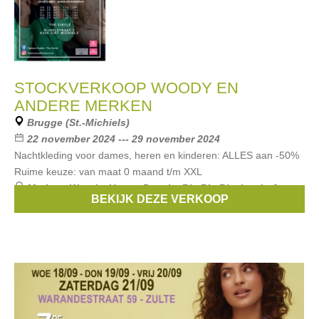
STOCKVERKOOP WOODY EN
ANDERE MERKEN
Brugge (St.-Michiels)
22 november 2024 --- 29 november 2024
Nachtkleding voor dames, heren en kinderen: ALLES aan -50%
Ruime keuze: van maat 0 maand t/m XXL
Merken:
Woody
,
Happy People
,
Bla Bla Bla
,
Lords &
BEKIJK DEZE VERKOOP
Lilies
,
Verdissima
, ...