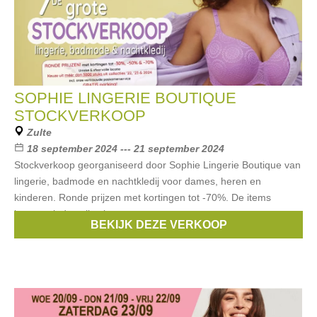
SOPHIE LINGERIE BOUTIQUE
STOCKVERKOOP
Zulte
18 september 2024 --- 21 september 2024
Stockverkoop georganiseerd door Sophie Lingerie Boutique van
lingerie, badmode en nachtkledij voor dames, heren en
kinderen. Ronde prijzen met kortingen tot -70%. De items
komen uit de collecties van
BEKIJK DEZE VERKOOP
Merken:
Woody
,
Aubade
,
Anita
,
Marie Jo
,
Chantelle
, ...