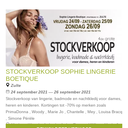
STOCKVERKOOP SOPHIE LINGERIE
BOETIQUE
Zulte
24 september 2021 --- 26 september 2021
Stockverkoop van lingerie, badmode en nachtkledij voor dames,
heren en kinderen. Kortingen tot -70% op merken zoals
PrimaDonna , Woody , Marie Jo , Chantelle , Mey , Louisa Bracq
, Simone Pérèle
Merken:
Woody
,
Aubade
,
Anita
,
Tommy Hilfiger
,
Marie Jo
,