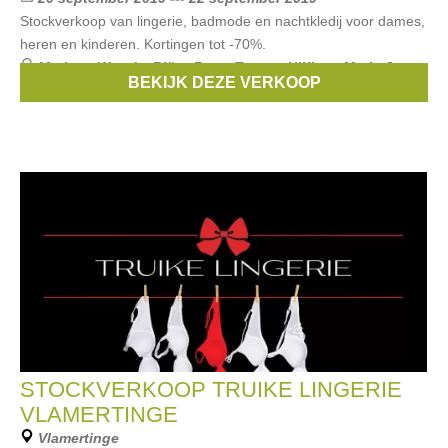
Stockverkoop van lingerie, badmode en nachtkledij voor dames,
heren en kinderen. Kortingen tot -70%.
Merken:
Woody
,
Björn Borg
,
Tommy Hilfiger
,
Marie Jo
,
BEKIJK DEZE VERKOOP
Twist
, ...
STOCKVERKOOP TRUIKE LINGERIE
VLAMERTINGE
Vlamertinge