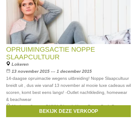
OPRUIMINGSACTIE NOPPE
SLAAPCULTUUR
Lokeren
13 november 2015 --- 1 december 2015
14-daagse opruimactie wegens uitbreiding! Noppe Slaapcultuur
breidt uit , dus wie vanaf 13 november al mooie luxe cadeaus wil
scoren, komt best eens langs! -Outlet nachtkleding, homewear
& beachwear
Merken:
Guess
,
DKNY
,
Diesel
,
Hugo Boss
,
Petit Bateau
,
BEKIJK DEZE VERKOOP
...