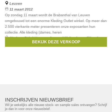
Leuven
11 maart 2012
Op zondag 11 maart wordt de Brabanthal van Leuven
omgebouwd tot een enorme Kleding Outlet winkel. Op meer dan
2.500 vierkante meter presenteren onze exposanten hun
collectie. Alle kleding (dames, heren
Merken:
Ralph Lauren
,
Guess
,
Lili Gaufrette
,
Filou &
BEKIJK DEZE VERKOOP
Friends
,
Rags
, ...
INSCHRIJVEN NIEUWSBRIEF
Wil je wekelijks alle nieuwe stock- en sample sales ontvangen? Schrijf
je dan in voor onze nieuwsbrief.