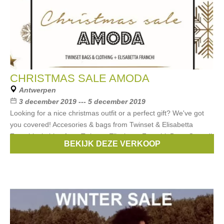
CHRISTMAS SALE AMODA
Antwerpen
3 december 2019 --- 5 december 2019
Looking for a nice christmas outfit or a perfect gift? We've got
you covered! Accesories & bags from Twinset & Elisabetta
Franchi, clothing from Twinset, Elisabetta Franchi, Betta Corradi
BEKIJK DEZE VERKOOP
Merken:
Twinset
,
Grace
,
Elisabetta Franchi
,
Betta Corradi