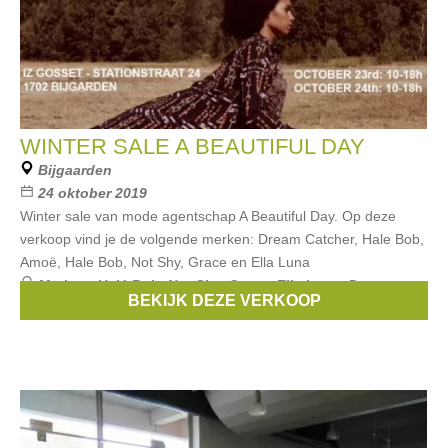
WINTER SALE A BEAUTIFUL DAY
Bijgaarden
24 oktober 2019
Winter sale van mode agentschap A Beautiful Day. Op deze
verkoop vind je de volgende merken: Dream Catcher, Hale Bob,
Amoë, Hale Bob, Not Shy, Grace en Ella Luna
Merken:
Halé Bob
,
Not Shy
,
Grace
,
Ella Luna
,
Dream
BEKIJK DEZE VERKOOP
Catcher
, ...