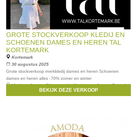
GROTE STOCKVERKOOP KLEDIJ EN
SCHOENEN DAMES EN HEREN TAL
KORTEMARK
Kortemark
30 augustus 2025
Grote stockverkoop merkkledij dames en heren Schoenen
dames en heren alles -70% zomer en winter
Merken:
Guess
,
Riverwoods
,
Modstrom
,
Senso
,
Tamaris
,
BEKIJK DEZE VERKOOP
...