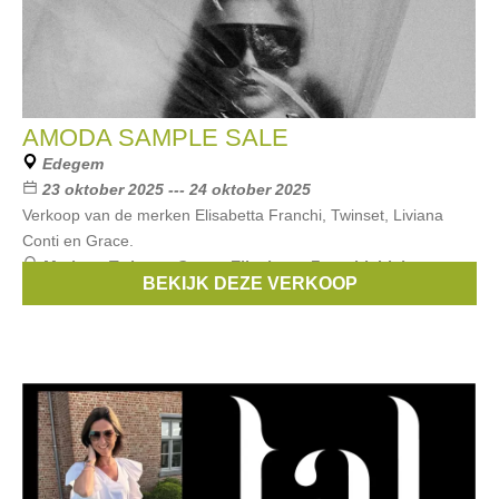
AMODA SAMPLE SALE
Edegem
23 oktober 2025 --- 24 oktober 2025
Verkoop van de merken Elisabetta Franchi, Twinset, Liviana
Conti en Grace.
Merken:
Twinset
,
Grace
,
Elisabetta Franchi
,
Liviana
BEKIJK DEZE VERKOOP
Conti