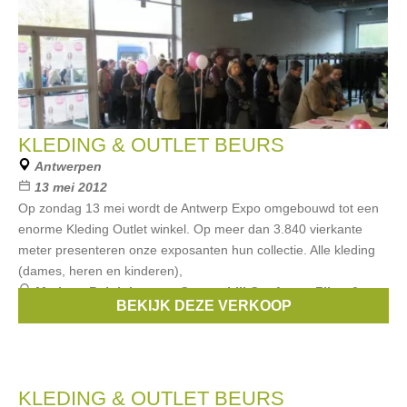
KLEDING & OUTLET BEURS
Antwerpen
13 mei 2012
Op zondag 13 mei wordt de Antwerp Expo omgebouwd tot een
enorme Kleding Outlet winkel. Op meer dan 3.840 vierkante
meter presenteren onze exposanten hun collectie. Alle kleding
(dames, heren en kinderen),
Merken:
Ralph Lauren
,
Guess
,
Lili Gaufrette
,
Filou &
BEKIJK DEZE VERKOOP
Friends
,
Rags
, ...
KLEDING & OUTLET BEURS