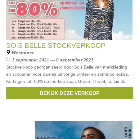
SOIS BELLE STOCKVERKOOP
Westouter
1 september 2021 --- 6 september 2021
Stockverkoop georganiseerd door Sois Belle van merkkleding
en schoenen voor dames uit vorige winter- en zomercollecties.
Kortingen tot -80% op merken zoals Grace, The Abito, Liu Jo,
Twinset, My Twin,
BEKIJK DEZE VERKOOP
Merken:
Guess
,
Liu Jo
,
Airfield
,
Twinset
,
Grace
, ...