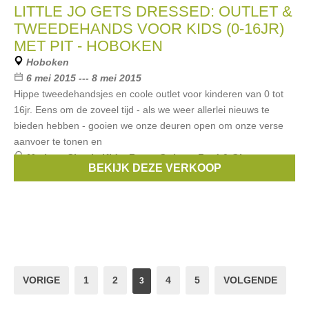
LITTLE JO GETS DRESSED: OUTLET &
TWEEDEHANDS VOOR KIDS (0-16JR)
MET PIT - HOBOKEN
Hoboken
6 mei 2015 --- 8 mei 2015
Hippe tweedehandsjes en coole outlet voor kinderen van 0 tot
16jr. Eens om de zoveel tijd - als we weer allerlei nieuws te
bieden hebben - gooien we onze deuren open om onze verse
aanvoer te tonen en
Merken:
Simple Kids
,
Zorra
,
Quincy
,
Fred & Ginger
,
BEKIJK DEZE VERKOOP
Bengh
, ...
VORIGE
1
2
4
5
VOLGENDE
3