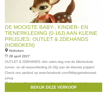
DE MOOISTE BABY-, KINDER- EN
TIENERKLEDING (0-16J) AAN KLEINE
PRIJSJES: OUTLET & 2DEHANDS
(HOBOKEN)
Hoboken
28 april 2017
OUTLET & 2DEHANDS: één sales-dag met de àllerleukste
zomer- en all seasonkleding (0-16j) aan de kleinste prijsjes!
Check ons aanbod op www.facebook.com/littlejogetsdressed
(shop
Merken:
Filou & Friends
,
Simple Kids
,
Fred & Ginger
,
BEKIJK DEZE VERKOOP
Bellerose
,
Limon
, ...