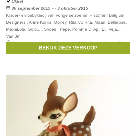
Ukkel
30 september 2015 --- 3 oktober 2015
Kinder- en babykledij van vorige seizoenen + stoffen! Belgium
Designers : Anne Kurris, Morley, Rita Co Rita, Maan, Bellerose,
Max&Lola, Gold,.... Shoes : Pepe, Pomme D' Api, Eli, Veja,...
Van 3m
Merken:
Anne kurris
,
Bellerose
,
Pepe Jeans
,
Maan
,
Rita
BEKIJK DEZE VERKOOP
co Rita
, ...