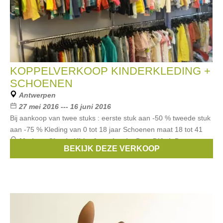
KOPPELVERKOOP KINDERKLEDING +
SCHOENEN
Antwerpen
27 mei 2016 --- 16 juni 2016
Bij aankoop van twee stuks : eerste stuk aan -50 % tweede stuk
aan -75 % Kleding van 0 tot 18 jaar Schoenen maat 18 tot 41
Merken:
Simple Kids
,
Anne kurris
,
Pom D'Api
,
Pepe
BEKIJK DEZE VERKOOP
Jeans
,
Maan
, ...