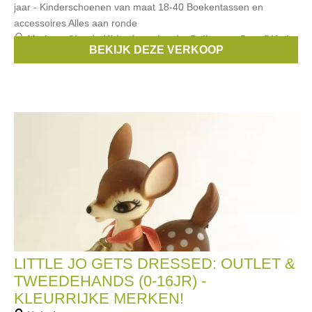
jaar - Kinderschoenen van maat 18-40 Boekentassen en
accessoires Alles aan ronde
Merken:
Simple Kids
,
Anne kurris
,
Bellerose
,
Pom D'Api
,
BEKIJK DEZE VERKOOP
Pepe Jeans
, ...
LITTLE JO GETS DRESSED: OUTLET &
TWEEDEHANDS (0-16JR) -
KLEURRIJKE MERKEN!