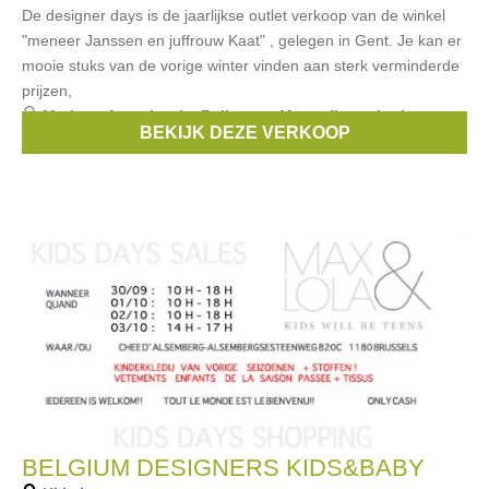
De designer days is de jaarlijkse outlet verkoop van de winkel
"meneer Janssen en juffrouw Kaat" , gelegen in Gent. Je kan er
mooie stuks van de vorige winter vinden aan sterk verminderde
prijzen,
Merken:
Anne kurris
,
Bellerose
,
Maan
,
finger in the nose
,
BEKIJK DEZE VERKOOP
Rita co Rita
, ...
BELGIUM DESIGNERS KIDS&BABY