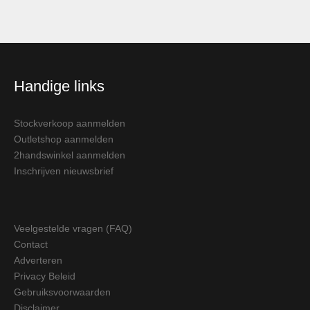
Handige links
Stockverkoop aanmelden
Outletshop aanmelden
2handswinkel aanmelden
Inschrijven nieuwsbrief
Veelgestelde vragen (FAQ)
Contact
Adverteren
Privacy Beleid
Gebruiksvoorwaarden
Disclaimer