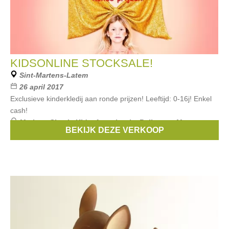
KIDSONLINE STOCKSALE!
Sint-Martens-Latem
26 april 2017
Exclusieve kinderkledij aan ronde prijzen! Leeftijd: 0-16j! Enkel
cash!
Merken:
Simple Kids
,
Anne kurris
,
Bellerose
,
Maan
,
BEKIJK DEZE VERKOOP
finger in the nose
, ...