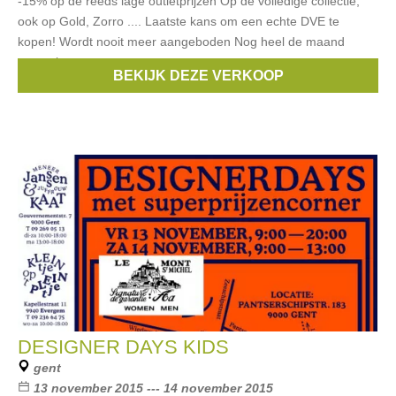
-15% op de reeds lage outletprijzen Op de volledige collectie,
ook op Gold, Zorro .... Laatste kans om een echte DVE te
kopen! Wordt nooit meer aangeboden Nog heel de maand
november
BEKIJK DEZE VERKOOP
Merken:
Rita co Rita
,
Gold
,
Dominique Vereecke
,
Zorrro
DESIGNER DAYS KIDS
gent
13 november 2015 --- 14 november 2015