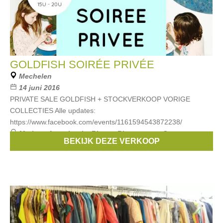
GOLDFISH SOIRÉE PRIVÉE
Mechelen
14 juni 2016
PRIVATE SALE GOLDFISH + STOCKVERKOOP VORIGE
COLLECTIES Alle updates:
https://www.facebook.com/events/1161594543872238/
Merken:
Anne kurris
,
Rita co Rita
,
aymara
,
Superga
,
BEKIJK DEZE VERKOOP
Tapete
, ...