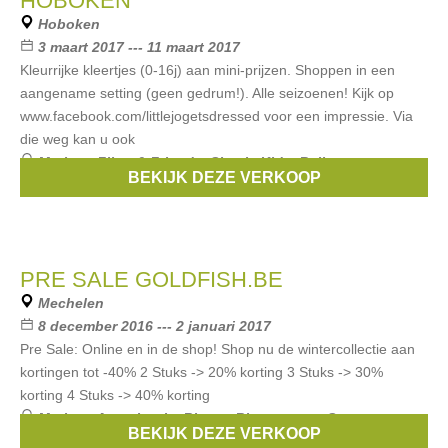
HOBOKEN
Hoboken
3 maart 2017 --- 11 maart 2017
Kleurrijke kleertjes (0-16j) aan mini-prijzen. Shoppen in een
aangename setting (geen gedrum!). Alle seizoenen! Kijk op
www.facebook.com/littlejogetsdressed voor een impressie. Via
die weg kan u ook
Merken:
Filou & Friends
,
Simple Kids
,
Bellerose
,
BEKIJK DEZE VERKOOP
American Outfitters
,
Vinrose
, ...
PRE SALE GOLDFISH.BE
Mechelen
8 december 2016 --- 2 januari 2017
Pre Sale: Online en in de shop! Shop nu de wintercollectie aan
kortingen tot -40% 2 Stuks -> 20% korting 3 Stuks -> 30%
korting 4 Stuks -> 40% korting
Merken:
Anne kurris
,
Rita co Rita
,
aymara
,
Superga
,
BEKIJK DEZE VERKOOP
Tapete
, ...