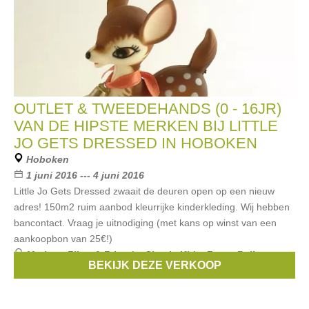
OUTLET & TWEEDEHANDS (0 - 16JR)
VAN DE HIPSTE MERKEN BIJ LITTLE
JO GETS DRESSED IN HOBOKEN
Hoboken
1 juni 2016 --- 4 juni 2016
Little Jo Gets Dressed zwaait de deuren open op een nieuw
adres! 150m2 ruim aanbod kleurrijke kinderkleding. Wij hebben
bancontact. Vraag je uitnodiging (met kans op winst van een
aankoopbon van 25€!)
Merken:
Filou & Friends
,
Simple Kids
,
Zorra
,
Bellerose
,
BEKIJK DEZE VERKOOP
Limon
, ...