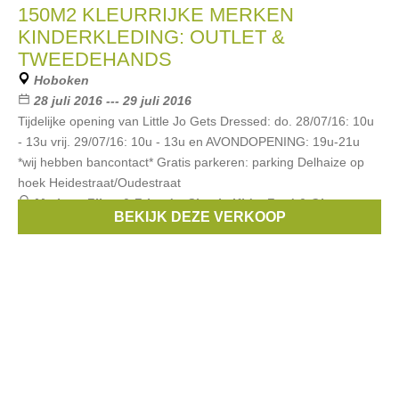
150M2 KLEURRIJKE MERKEN
KINDERKLEDING: OUTLET &
TWEEDEHANDS
Hoboken
28 juli 2016 --- 29 juli 2016
Tijdelijke opening van Little Jo Gets Dressed: do. 28/07/16: 10u
- 13u vrij. 29/07/16: 10u - 13u en AVONDOPENING: 19u-21u
*wij hebben bancontact* Gratis parkeren: parking Delhaize op
hoek Heidestraat/Oudestraat
Merken:
Filou & Friends
,
Simple Kids
,
Fred & Ginger
,
BEKIJK DEZE VERKOOP
Bellerose
,
Maan
, ...