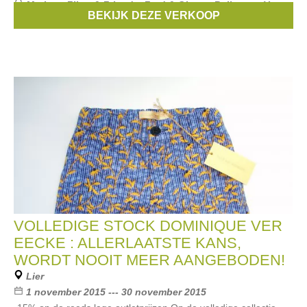
Merken:
Filou & Friends
,
Fred & Ginger
,
Bellerose
,
Van
BEKIJK DEZE VERKOOP
Hassels
,
Limon
, ...
VOLLEDIGE STOCK DOMINIQUE VER
EECKE : ALLERLAATSTE KANS,
WORDT NOOIT MEER AANGEBODEN!
Lier
1 november 2015 --- 30 november 2015