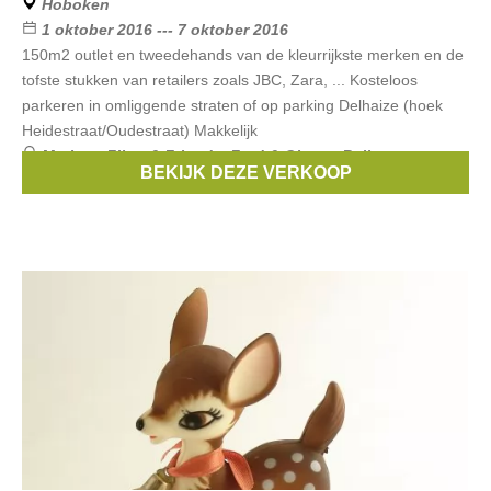
Hoboken
1 oktober 2016 --- 7 oktober 2016
150m2 outlet en tweedehands van de kleurrijkste merken en de
tofste stukken van retailers zoals JBC, Zara, ... Kosteloos
parkeren in omliggende straten of op parking Delhaize (hoek
Heidestraat/Oudestraat) Makkelijk
Merken:
Filou & Friends
,
Fred & Ginger
,
Bellerose
,
BEKIJK DEZE VERKOOP
Vinrose
,
Maan
, ...