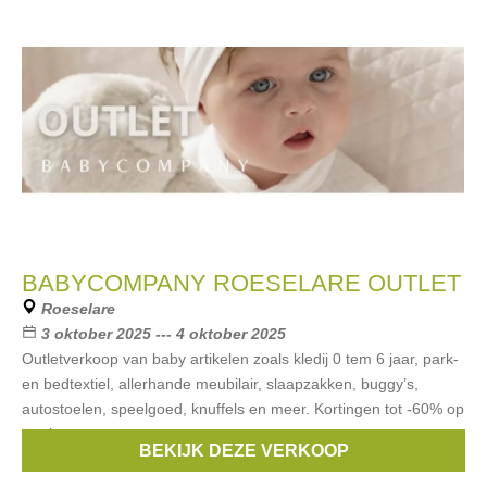
BABYCOMPANY ROESELARE OUTLET
Roeselare
3 oktober 2025 --- 4 oktober 2025
Outletverkoop van baby artikelen zoals kledij 0 tem 6 jaar, park-
en bedtextiel, allerhande meubilair, slaapzakken, buggy’s,
autostoelen, speelgoed, knuffels en meer. Kortingen tot -60% op
merken
BEKIJK DEZE VERKOOP
Merken:
First
,
MAXI-COSI
,
Cybex
,
Quax
,
PERICLES
, ...