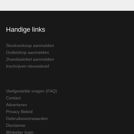
Handige links
Stockverkoop aanmelden
Outletshop aanmelden
2handswinkel aanmelden
Inschrijven nieuwsbrief
Veelgestelde vragen (FAQ)
Contact
Adverteren
Privacy Beleid
Gebruiksvoorwaarden
Disclaimer
Winkelier login