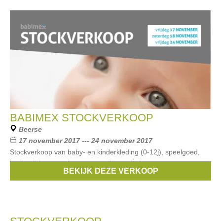
BABIMEX STOCKVERKOOP
Beerse
17 november 2017 --- 24 november 2017
Stockverkoop van baby- en kinderkleding (0-12j), speelgoed,
bedtextiel, verzorgings- en voedingsartikelen.
BEKIJK DEZE VERKOOP
Merken:
Doerak
,
Bla Bla Bla
,
Taf toys
,
Bébé-jou
,
boon
, ...