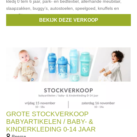
kledij 0 tem 6 jaar, park- en bedtextiel, allerhande meubilair,
slaapzakken, buggy’s, autostoelen, speelgoed, knuffels en
meer. Dit van
BEKIJK DEZE VERKOOP
Merken:
First
,
MAXI-COSI
,
Cybex
,
Quax
,
PERICLES
, ...
GROTE STOCKVERKOOP
BABYARTIKELEN / BABY- &
KINDERKLEDING 0-14 JAAR
Beerse