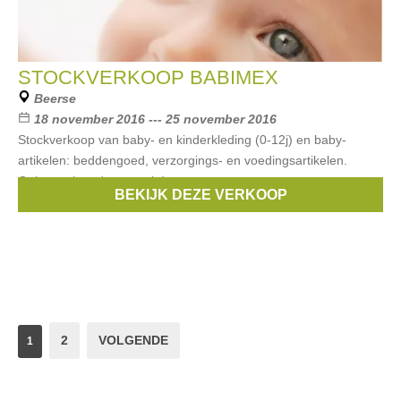
STOCKVERKOOP BABIMEX
Beerse
18 november 2016 --- 25 november 2016
Stockverkoop van baby- en kinderkleding (0-12j) en baby-
artikelen: beddengoed, verzorgings- en voedingsartikelen.
Ook speelgoed aanwezig!.
BEKIJK DEZE VERKOOP
Merken:
Doerak
,
Da-Da
,
Taf toys
,
Bébé-jou
,
boon
, ...
2
VOLGENDE
1