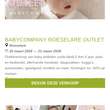
BABYCOMPANY ROESELARE OUTLET
Roeselare
20 maart 2026 --- 21 maart 2026
Outletverkoop van baby artikelen zoals kledij 0 tem 6 jaar, park-
en bedtextiel, allerhande meubilair, slaapzakken, buggy’s,
autostoelen, speelgoed, knuffels en meer. Kortingen tot -60% op
merken
Merken:
First
,
MAXI-COSI
,
Cybex
,
Quax
,
CAMEL ACTIVE
,
BEKIJK DEZE VERKOOP
...