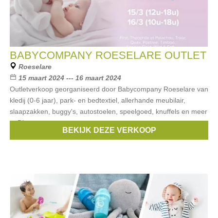
BABYCOMPANY ROESELARE OUTLET
Roeselare
15 maart 2024 --- 16 maart 2024
Outletverkoop georganiseerd door Babycompany Roeselare van
kledij (0-6 jaar), park- en bedtextiel, allerhande meubilair,
slaapzakken, buggy's, autostoelen, speelgoed, knuffels en meer
... Dit van
BEKIJK DEZE VERKOOP
Merken:
First
,
MAXI-COSI
,
Cybex
,
Quax
,
PERICLES
, ...