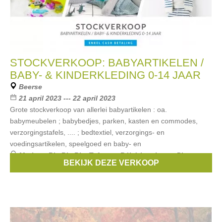
STOCKVERKOOP: BABYARTIKELEN /
BABY- & KINDERKLEDING 0-14 JAAR
Beerse
21 april 2023 --- 22 april 2023
Grote stockverkoop van allerlei babyartikelen : oa.
babymeubelen ; babybedjes, parken, kasten en commodes,
verzorgingstafels, .... ; bedtextiel, verzorgings- en
voedingsartikelen, speelgoed en baby- en
Merken:
Bla Bla Bla
,
Taf toys
,
Bébé-jou
,
boon
,
Plum
BEKIJK DEZE VERKOOP
Plum
, ...