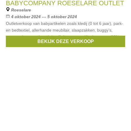
BABYCOMPANY ROESELARE OUTLET
Roeselare
4 oktober 2024 --- 5 oktober 2024
Outletverkoop van babyartikelen zoals kledij (0 tot 6 jaar), park-
en bedtextiel, allerhande meubilair, slaapzakken, buggy’s,
autostoelen, speelgoed, knuffels en meer. Kortingen tot -60%
BEKIJK DEZE VERKOOP
Merken:
First
,
MAXI-COSI
,
Cybex
,
Quax
,
PERICLES
, ...