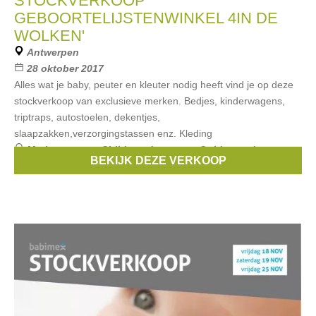
STOCKVERKOOP
GEBOORTELIJSTENWINKEL 4IN DE
WOLKEN'
Antwerpen
28 oktober 2017
Alles wat je baby, peuter en kleuter nodig heeft vind je op deze
stockverkoop van exclusieve merken. Bedjes, kinderwagens,
triptraps, autostoelen, dekentjes,
slaapzakken,verzorgingstassen enz. Kleding
Merken:
avent
,
Childwood
,
aymara
,
Gold
,
mundo
BEKIJK DEZE VERKOOP
melocoton
, ...