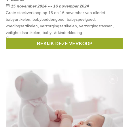
15 november 2024 --- 16 november 2024
Grote stockverkoop op 15 en 16 november van allerlei
babyartikelen: babybeddengoed, babyspeelgoed,
voedingsartikelen, verzorgingsartikelen, verzorgingstassen,
veiligheidsartikelen, baby- & kinderkleding
Merken:
Bla Bla Bla
,
Taf toys
,
Bébé-jou
,
boon
,
Plum
BEKIJK DEZE VERKOOP
Plum
, ...