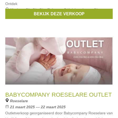
Ontdek
Merken:
Bla Bla Bla
,
Taf toys
,
Bébé-jou
,
boon
,
Plum
BEKIJK DEZE VERKOOP
Plum
, ...
BABYCOMPANY ROESELARE OUTLET
Roeselare
21 maart 2025 --- 22 maart 2025
Outletverkoop georganiseerd door Babycompany Roeselare van