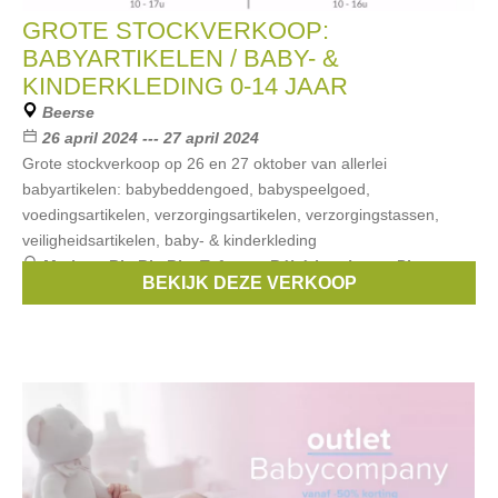
GROTE STOCKVERKOOP:
BABYARTIKELEN / BABY- &
KINDERKLEDING 0-14 JAAR
Beerse
26 april 2024 --- 27 april 2024
Grote stockverkoop op 26 en 27 oktober van allerlei
babyartikelen: babybeddengoed, babyspeelgoed,
voedingsartikelen, verzorgingsartikelen, verzorgingstassen,
veiligheidsartikelen, baby- & kinderkleding
Merken:
Bla Bla Bla
,
Taf toys
,
Bébé-jou
,
boon
,
Plum
BEKIJK DEZE VERKOOP
Plum
, ...