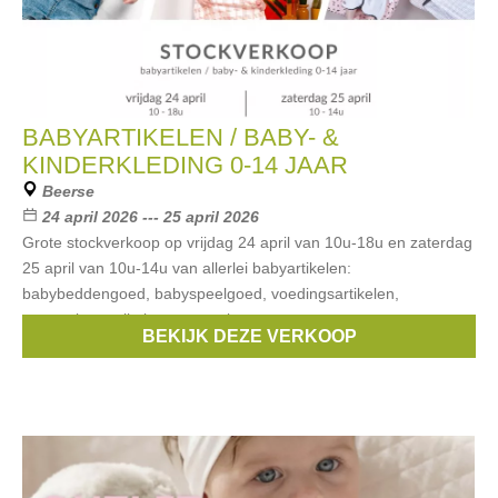
BABYARTIKELEN / BABY- &
KINDERKLEDING 0-14 JAAR
Beerse
24 april 2026 --- 25 april 2026
Grote stockverkoop op vrijdag 24 april van 10u-18u en zaterdag
25 april van 10u-14u van allerlei babyartikelen:
babybeddengoed, babyspeelgoed, voedingsartikelen,
verzorgingsartikelen, verzorgingstassen,
BEKIJK DEZE VERKOOP
Merken:
bobux
,
Bla Bla Bla
,
Taf toys
,
Bébé-jou
,
boon
, ...