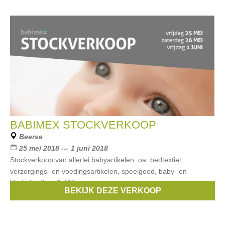
BABIMEX STOCKVERKOOP
Beerse
25 mei 2018 --- 1 juni 2018
Stockverkoop van allerlei babyartikelen: oa. bedtextiel,
verzorgings- en voedingsartikelen, speelgoed, baby- en
kinderkleding (0-12j).
BEKIJK DEZE VERKOOP
Merken:
Doerak
,
Bla Bla Bla
,
Taf toys
,
Bébé-jou
,
boon
, ...