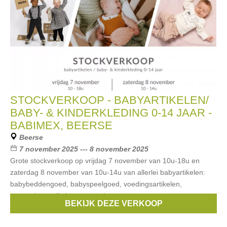
STOCKVERKOOP - BABYARTIKELEN/
BABY- & KINDERKLEDING 0-14 JAAR -
BABIMEX, BEERSE
Beerse
7 november 2025 --- 8 november 2025
Grote stockverkoop op vrijdag 7 november van 10u-18u en
zaterdag 8 november van 10u-14u van allerlei babyartikelen:
babybeddengoed, babyspeelgoed, voedingsartikelen,
verzorgingsartikelen, verzorgingstassen,
BEKIJK DEZE VERKOOP
Merken:
bobux
,
Bla Bla Bla
,
Taf toys
,
Bébé-jou
,
boon
, ...