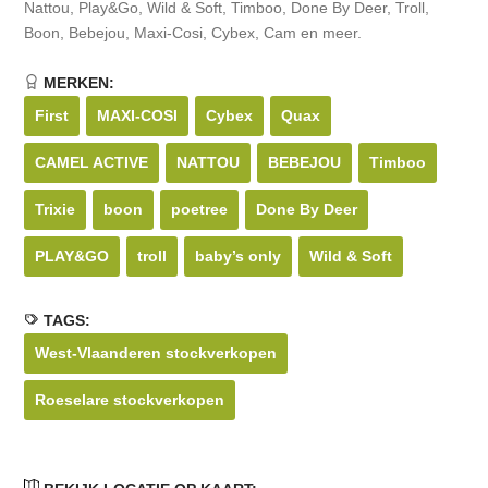
Nattou, Play&Go, Wild & Soft, Timboo, Done By Deer, Troll,
Boon, Bebejou, Maxi-Cosi, Cybex, Cam en meer.
MERKEN:
First
MAXI-COSI
Cybex
Quax
CAMEL ACTIVE
NATTOU
BEBEJOU
Timboo
Trixie
boon
poetree
Done By Deer
PLAY&GO
troll
baby’s only
Wild & Soft
TAGS:
West-Vlaanderen stockverkopen
Roeselare stockverkopen