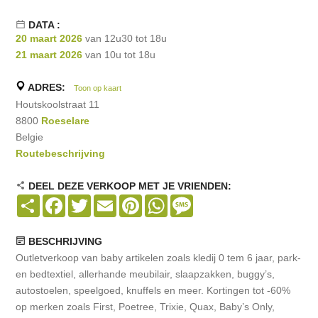
DATA :
20 maart 2026
van 12u30 tot 18u
21 maart 2026
van 10u tot 18u
ADRES:
Toon op kaart
Houtskoolstraat 11
8800
Roeselare
Belgie
Routebeschrijving
DEEL DEZE VERKOOP MET JE VRIENDEN:
Share
Facebook
Twitter
Email
Pinterest
WhatsApp
Message
BESCHRIJVING
Outletverkoop van baby artikelen zoals kledij 0 tem 6 jaar, park-
en bedtextiel, allerhande meubilair, slaapzakken, buggy’s,
autostoelen, speelgoed, knuffels en meer. Kortingen tot -60%
op merken zoals First, Poetree, Trixie, Quax, Baby’s Only,