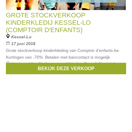
GROTE STOCKVERKOOP
KINDERKLEDIJ KESSEL-LO
(COMPTOIR D'ENFANTS)
Kessel-Lo
17 juni 2018
Grote stockverkoop kinderkleding van Comptoir d'enfants.be.
Kortingen van -70%. Betalen met bancontact is mogelijk.
Merken:
Mim-Pi
,
Someone
,
Kidz Art
,
Froy & Dind
,
Lily
BEKIJK DEZE VERKOOP
Balou
, ...