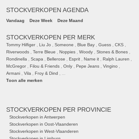
STOCKVERKOPEN AGENDA
Vandaag
Deze Week
Deze Maand
STOCKVERKOPEN PER MERK
Tommy Hilfiger
,
Liu Jo
,
Someone
,
Blue Bay
,
Guess
,
CKS
,
Riverwoods
,
Terre Bleue
,
Noppies
,
Woody
,
Stones & Bones
,
Rondinella
,
Scapa
,
Bellerose
,
Esprit
,
Name it
,
Ralph Lauren
,
McGregor
,
Filou & Friends
,
Only
,
Pepe Jeans
,
Vingino
,
Armani
,
Vila
,
Froy & Dind
, ...
Toon alle merken
STOCKVERKOPEN
PER PROVINCIE
Stockverkopen in Antwerpen
Stockverkopen in Oost-Vlaanderen
Stockverkopen in West-Vlaanderen
Stockverkopen in Limburg