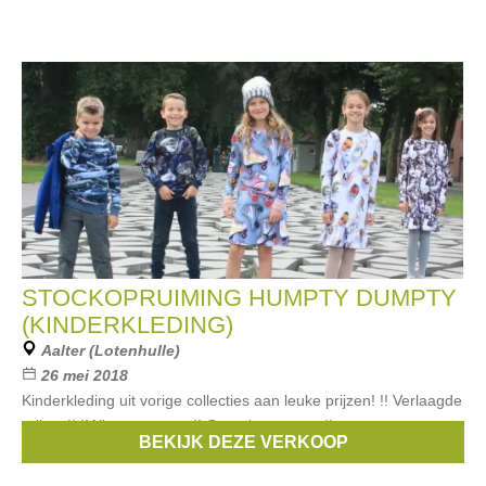
STOCKOPRUIMING HUMPTY DUMPTY
(KINDERKLEDING)
Aalter (Lotenhulle)
26 mei 2018
Kinderkleding uit vorige collecties aan leuke prijzen! !! Verlaagde
prijzen!! !!Alles moet weg!! Geen bancontact!!
BEKIJK DEZE VERKOOP
Merken:
Esprit
,
strass
,
Vingino
,
Pepe Jeans
,
s.Oliver
, ...