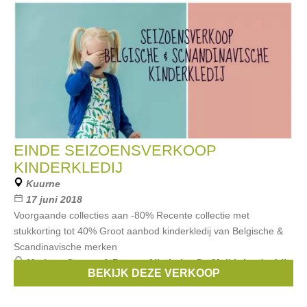
EINDE SEIZOENSVERKOOP
KINDERKLEDIJ
Kuurne
17 juni 2018
Voorgaande collecties aan -80% Recente collectie met
stukkorting tot 40% Groot aanbod kinderkledij van Belgische &
Scandinavische merken
Merken:
Stones & Bones
,
Albababy
,
De Melkbrigade
,
Lily
BEKIJK DEZE VERKOOP
Balou
,
Kid*Kid
, ...