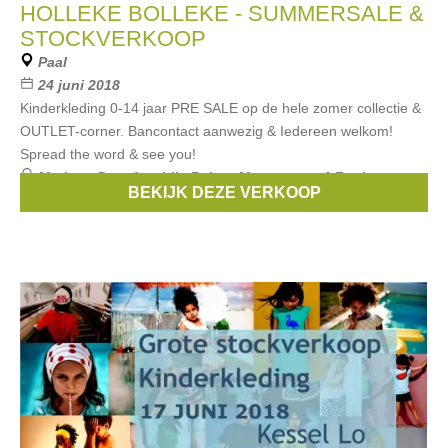
HOLLEKE BOLLEKE - SUMMERSALE &
STOCKVERKOOP
Paal
24 juni 2018
Kinderkleding 0-14 jaar PRE SALE op de hele zomer collectie &
OUTLET-corner. Bancontact aanwezig & Iedereen welkom!
Spread the word & see you!
Merken:
Danefae
,
Lily Balou
,
Maxomorra
,
4 Funky
BEKIJK DEZE VERKOOP
Flavours
,
moi
, ...