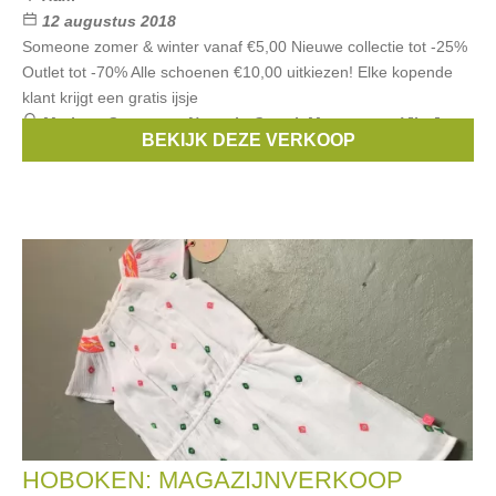
12 augustus 2018
Someone zomer & winter vanaf €5,00 Nieuwe collectie tot -25%
Outlet tot -70% Alle schoenen €10,00 uitkiezen! Elke kopende
klant krijgt een gratis ijsje
Merken:
Someone
,
Name it
,
Quapi
,
Maxomorra
,
Vila Joy
,
BEKIJK DEZE VERKOOP
...
HOBOKEN: MAGAZIJNVERKOOP