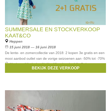
SUMMERSALE EN STOCKVERKOOP
KAAT&CO
Heppen
15 juni 2018 --- 16 juni 2018
De lente- en zomercollectie van 2018: 2 kopen 3e gratis en een
mooi aanbod outlet van de vorige seizoenen aan -50% tot -70%
Merken:
Albababy
,
NoNo
,
King Louie
,
Lily Balou
,
BEKIJK DEZE VERKOOP
Kid*Kid
, ...