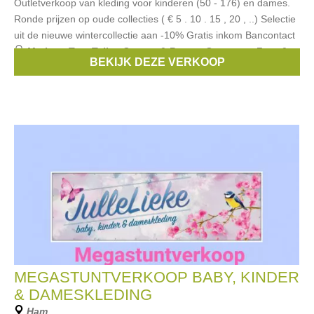
Outletverkoop van kleding voor kinderen (50 - 176) en dames.
Ronde prijzen op oude collecties ( € 5 . 10 . 15 , 20 , ..) Selectie
uit de nieuwe wintercollectie aan -10% Gratis inkom Bancontact
Merken:
Tom Tailor
,
Stones & Bones
,
Someone
,
Froy &
BEKIJK DEZE VERKOOP
Dind
,
Lily Balou
, ...
MEGASTUNTVERKOOP BABY, KINDER
& DAMESKLEDING
Ham