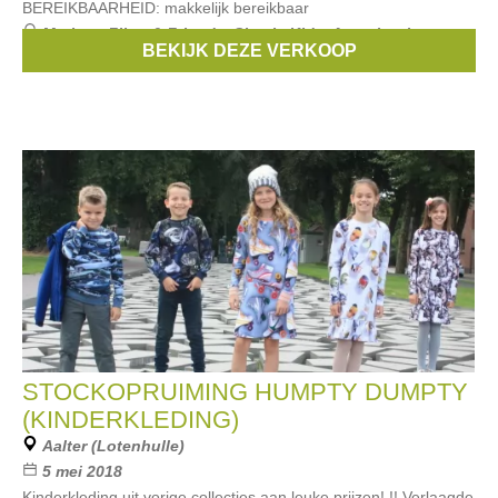
BEREIKBAARHEID: makkelijk bereikbaar
Merken:
Filou & Friends
,
Simple Kids
,
Anne kurris
,
BEKIJK DEZE VERKOOP
Bellerose
,
Van Hassels
, ...
STOCKOPRUIMING HUMPTY DUMPTY
(KINDERKLEDING)
Aalter (Lotenhulle)
5 mei 2018
Kinderkleding uit vorige collecties aan leuke prijzen! !! Verlaagde