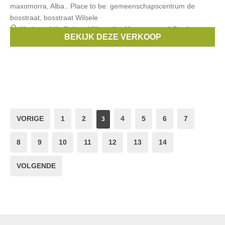
maxomorra, Alba.. Place to be: gemeenschapscentrum de
bosstraat, bosstraat Wilsele
Merken:
Lily Balou
,
Villervalla
,
Maxomorra
,
4 Funky
BEKIJK DEZE VERKOOP
Flavours
,
Frugi
, ...
VORIGE
1
2
4
5
6
7
3
8
9
10
11
12
13
14
VOLGENDE