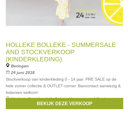
HOLLEKE BOLLEKE - SUMMERSALE
AND STOCKVERKOOP
(KINDERKLEDING)
Beringen
24 juni 2018
Stockverkoop van kinderkleding 0 - 14 jaar. PRE SALE op de
hele zomer collectie & OUTLET-corner. Bancontact aanwezig &
Iedereen welkom!
Merken:
Danefae
,
Lily Balou
,
Maxomorra
,
4 Funky
BEKIJK DEZE VERKOOP
Flavours
,
moi
, ...