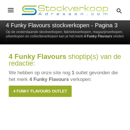
4 Funky Flavours stockverkopen - Pagina 3
Op de onderstaande stockverkopen, fabrieksverkopen, magazijnverkopen,
uitverkopen en collectieverkopen kan je het merk
4 Funky Flavours
vinden
:
4 Funky Flavours
shoptip(s) van de
redactie:
We hebben op onze site nog
1
outlet gevonden die
het merk
4 Funky Flavours
verkopen:
4 FUNKY FLAVOURS OUTLET