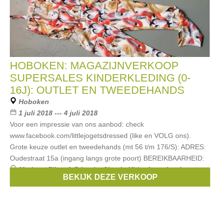
HOBOKEN: MAGAZIJNVERKOOP
SUPERSALES KINDERKLEDING (0-
16J): OUTLET EN TWEEDEHANDS
Hoboken
1 juli 2018 --- 4 juli 2018
Voor een impressie van ons aanbod: check
www.facebook.com/littlejogetsdressed (like en VOLG ons).
Grote keuze outlet en tweedehands (mt 56 t/m 176/S): ADRES:
Oudestraat 15a (ingang langs grote poort) BEREIKBAARHEID:
Merken:
Filou & Friends
,
Simple Kids
,
Anne kurris
,
BEKIJK DEZE VERKOOP
Bellerose
,
Van Hassels
, ...