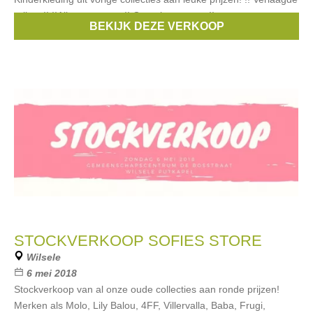
prijzen!! !!Alles moet weg!! Geen bancontact!!
BEKIJK DEZE VERKOOP
Merken:
Esprit
,
strass
,
Vingino
,
Pepe Jeans
,
s.Oliver
, ...
STOCKVERKOOP SOFIES STORE
Wilsele
6 mei 2018
Stockverkoop van al onze oude collecties aan ronde prijzen!
Merken als Molo, Lily Balou, 4FF, Villervalla, Baba, Frugi,