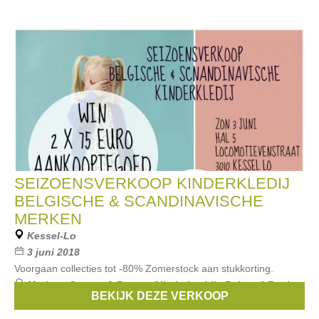
SEIZOENSVERKOOP KINDERKLEDIJ
BELGISCHE & SCANDINAVISCHE
MERKEN
Kessel-Lo
3 juni 2018
Voorgaan collecties tot -80% Zomerstock aan stukkorting.
Merken:
Stones & Bones
,
Albababy
,
Lily Balou
,
4 Funky
BEKIJK DEZE VERKOOP
Flavours
,
MOLO
, ...