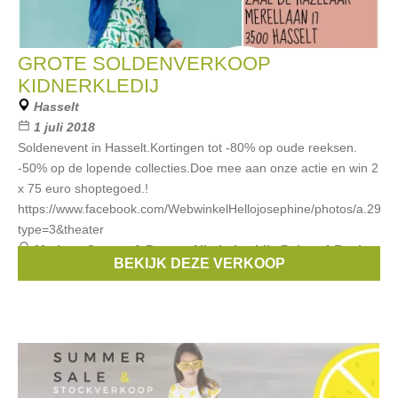
GROTE SOLDENVERKOOP
KIDNERKLEDIJ
Hasselt
1 juli 2018
Soldenevent in Hasselt.Kortingen tot -80% op oude reeksen.
-50% op de lopende collecties.Doe mee aan onze actie en win 2
x 75 euro shoptegoed.!
https://www.facebook.com/WebwinkelHellojosephine/photos/a.2
type=3&theater
Merken:
Stones & Bones
,
Albababy
,
Lily Balou
,
4 Funky
BEKIJK DEZE VERKOOP
Flavours
,
Liv + Lou
, ...