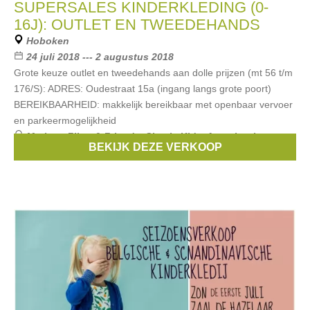
SUPERSALES KINDERKLEDING (0-
16J): OUTLET EN TWEEDEHANDS
Hoboken
24 juli 2018 --- 2 augustus 2018
Grote keuze outlet en tweedehands aan dolle prijzen (mt 56 t/m
176/S): ADRES: Oudestraat 15a (ingang langs grote poort)
BEREIKBAARHEID: makkelijk bereikbaar met openbaar vervoer
en parkeermogelijkheid
Merken:
Filou & Friends
,
Simple Kids
,
Anne kurris
,
BEKIJK DEZE VERKOOP
Bellerose
,
Van Hassels
, ...