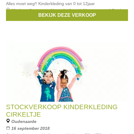
Alles moet weg!! Kinderkleding van 0 tot 12jaar
Merken:
Someone
,
Name it
,
Quapi
,
Maxomorra
,
4 Funky
BEKIJK DEZE VERKOOP
Flavours
, ...
STOCKVERKOOP KINDERKLEDING
CIRKELTJE
Oudenaarde
16 september 2018