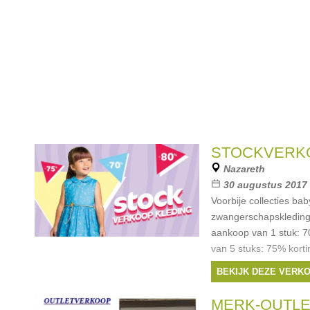
STOCKVERK
Nazareth
30 augustus 2017 
Voorbije collecties bab
zwangerschapskleding 
aankoop van 1 stuk: 7
van 5 stuks: 75% kort
stuks: 80% korting ( B
BEKIJK DEZE VERK
Merken:
Ralph La
Filou & Friends
,
Liu 
MERK-OUTL