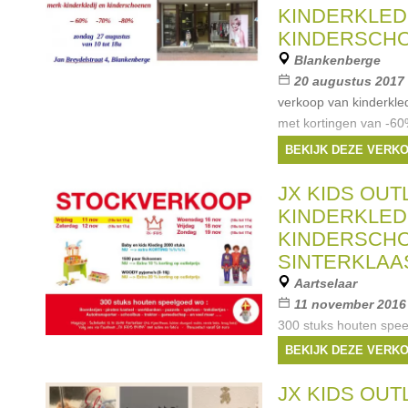
KINDERKLED
KINDERSCH
Blankenberge
20 augustus 2017 
verkoop van kinderkle
met kortingen van -60%
Gufo, Lili Gaufrette, 
BEKIJK DEZE VERK
Stones&Bones, Bana&C
Andanines, Stabifoot, 
JX KIDS OUT
Merken:
Lili Gaufr
KINDERKLED
Bones
,
Stabifoot
,
Ba
KINDERSCHO
SINTERKLAA
Aartselaar
11 november 2016 
300 stuks houten spee
schoolbussen, werkban
BEKIJK DEZE VERK
boerderijen, werkgere
muziekinstrumenten e
JX KIDS OUT