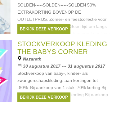
SOLDEN-----SOLDEN-----SOLDEN 50%
EXTRAKORTING BOVENOP DE
OUTLETPRIJS. Zomer- en feestcollectie voor
kinderen van 0 tot 16 jaar. Geen tijd om langs
BEKIJK DEZE VERKOOP
te komen? Geen probleem. Een groot deel van
ons assortiment
STOCKVERKOOP KLEDING
Merken:
Ralph Lauren
,
Lili Gaufrette
,
THE BABYS CORNER
Armani
,
Liu Jo
,
Scapa
, ...
Nazareth
30 augustus 2017 --- 31 augustus 2017
Stockverkoop van baby-, kinder- als
zwangerschapskleding. aan kortingen tot
-80%. Bij aankoop van 1 stuk: 70% korting Bij
aankoop van 5 stuks: 75% korting Bij aankoop
BEKIJK DEZE VERKOOP
van 10 stuks: 80%
Merken:
Ralph Lauren
,
Lili Gaufrette
,
Filou & Friends
,
Liu Jo
,
Tommy Hilfiger
, ...