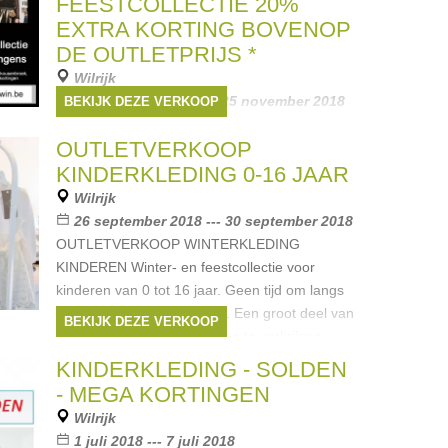
FEESTCOLLECTIE 20%
EXTRA KORTING BOVENOP
DE OUTLETPRIJS *
Wilrijk
18 november 2018 --- 25 november 2018
BEKIJK DEZE VERKOOP
Winter- en feestcollectie voor kinderen van 0
OUTLETVERKOOP
tot 16 jaar. Kadootjes voor de Sinterklaas of
Kerst. Profiteer nu van 20% EXTRA korting
KINDERKLEDING 0-16 JAAR
bovenop de outletprijs op volledige herfst- en
Wilrijk
wintercollectie
26 september 2018 --- 30 september 2018
Merken:
Ralph Lauren
,
Lili Gaufrette
,
Liu
OUTLETVERKOOP WINTERKLEDING
Jo
,
Scapa
,
McGregor
, ...
KINDEREN Winter- en feestcollectie voor
kinderen van 0 tot 16 jaar. Geen tijd om langs
te komen? Geen probleem. Een groot deel van
BEKIJK DEZE VERKOOP
ons assortiment is ook online te verkrijgen.
Merken:
KINDERKLEDING - SOLDEN
Merken:
Ralph Lauren
,
Lili Gaufrette
,
- MEGA KORTINGEN
Armani
,
Liu Jo
,
Scapa
, ...
Wilrijk
1 juli 2018 --- 7 juli 2018