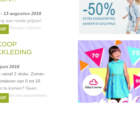
-- 13 augustus 2018
ng aan ronde prijzen!
 €25 Nieuwe collectie
OOP
bovenop de outletprijs!
 11:00 - 17:30 Vrijdag
KOOP
uren
,
Guess
,
Lili
KKLEDING
mani
, ...
 juni 2018
anaf 2 stuks. Zomer-
kinderen van 0 tot 16
ngs te komen? Geen
eel van ons assortiment
OOP
jgen. Merken:
uren
,
Lili Gaufrette
,
Liu
, ...