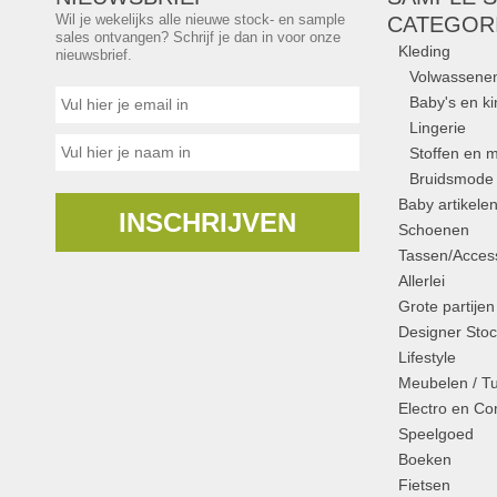
Wil je wekelijks alle nieuwe stock- en sample
CATEGOR
sales ontvangen? Schrijf je dan in voor onze
Kleding
nieuwsbrief.
Volwassene
Baby's en k
Lingerie
Stoffen en m
Bruidsmode
Baby artikele
INSCHRIJVEN
Schoenen
Tassen/Access
Allerlei
Grote partijen
Designer Stoc
Lifestyle
Meubelen / T
Electro en C
Speelgoed
Boeken
Fietsen