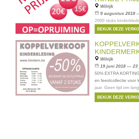
Wilrijk
9 augustus 2018 -
2000 stuks kinderkledi
€5, €7, €10, €15, €20,
BEKIJK DEZE VERK
met 10% extra korting 
Donderdag 9 augustus:
KOPPELVER
Merken:
Ralph La
KINDERMER
Gaufrette
,
Il Gufo
,
Ar
Wilrijk
19 juni 2018 --- 23
50% EXTRA KORTING v
en feestcollectie voor 
jaar. Geen tijd om la
probleem. Een groot d
BEKIJK DEZE VERK
is ook online te verkri
Merken:
Ralph La
Jo
,
Scapa
,
McGregor