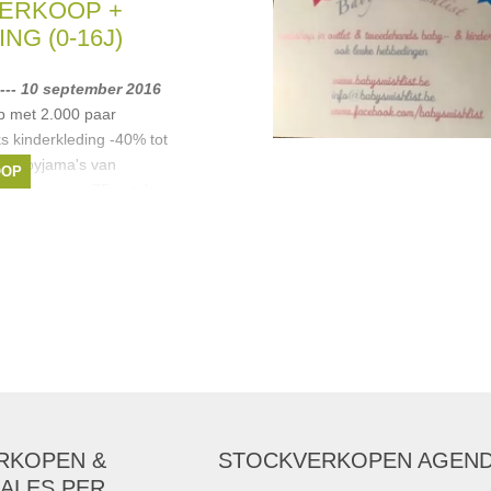
ks kinderkleding aan
ERKOOP +
NG (0-16J)
ette
,
Armani
,
Simple
inella
, ...
--- 10 september 2016
p met 2.000 paar
s kinderkleding -40% tot
nter pyjama's van
OOP
arking voor 75 auto's
 via
ette
,
Anne kurris
,
ellerose
, ...
RKOPEN &
STOCKVERKOPEN AGEN
ALES PER