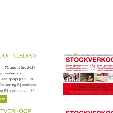
OOP KLEDING
--- 31 augustus 2017
y-, kinder- als
aan spotprijzen. Bij
0% korting Bij aankoop
ing Bij aankoop van 10
etalen
OOP
uren
,
Lili Gaufrette
,
Jo
,
Tommy Hilfiger
, ...
ETVERKOOP