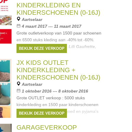
KINDERKLEDING EN
KINDERSCHOENEN (0-16J)
Aartselaar
4 maart 2017 --- 11 maart 2017
Grote outletverkoop van 1500 paar schoenen
en 6500 stuks kleding aan -40% tot -60%.
Merken:
Ralph Lauren
,
Lili Gaufrette
,
BEKIJK DEZE VERKOOP
Armani
,
Simonetta
,
Bellerose
, ...
JX KIDS OUTLET
KINDERKLEDING +
KINDERSCHOENEN (0-16J)
Aartselaar
1 oktober 2016 --- 8 oktober 2016
Grote OUTLET verkoop : 5000 stuks
kinderkleding en 1500 paar kinderschoenen
Ook lot kado houten speelgoed en pyjama's
BEKIJK DEZE VERKOOP
Woody (winter 0-16j)
Merken:
Lili Gaufrette
,
Simonetta
,
GARAGEVERKOOP
Bengh
,
Bellerose
,
Banaline
, ...