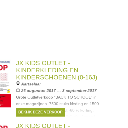
JX KIDS OUTLET -
KINDERKLEDING EN
KINDERSCHOENEN (0-16J)
Aartselaar
26 augustus 2017 --- 3 september 2017
Grote Outletverkoop "BACK TO SCHOOL" in
onze magazijnen. 7500 stuks kleding en 1500
paar schoenen aan -40% tot -60 % korting.
BEKIJK DEZE VERKOOP
Merken:
Lili Gaufrette
,
Il Gufo
,
Armani
,
Liu Jo
,
Moschino
, ...
JX KIDS OUTLET -