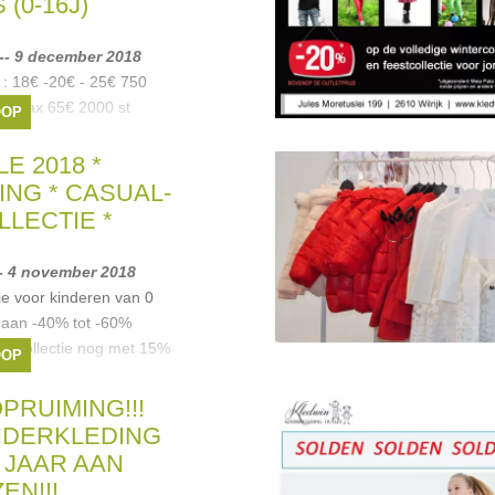
(0-16J)
-- 9 december 2018
 18€ -20€ - 25€ 750
ot max 65€ 2000 st
OOP
 55€
ette
,
Anne kurris
,
E 2018 *
Cherie
, ...
NG * CASUAL-
LECTIE *
-- 4 november 2018
tie voor kinderen van 0
s aan -40% tot -60%
enscollectie nog met 15%
OOP
p de outletprijs
uren
,
Lili Gaufrette
,
Liu
PRUIMING!!!
, ...
INDERKLEDING
6 JAAR AAN
EN!!!