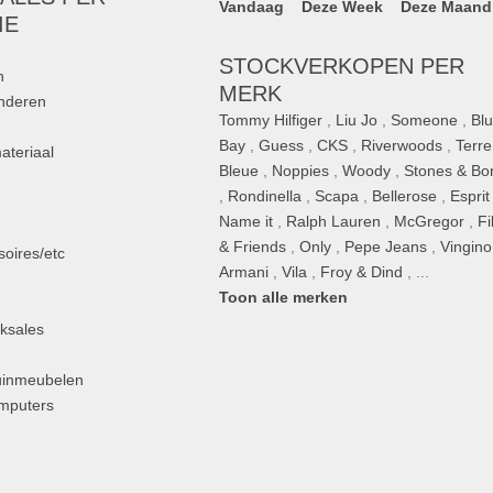
Vandaag
Deze Week
Deze Maand
IE
STOCKVERKOPEN PER
n
MERK
inderen
Tommy Hilfiger
,
Liu Jo
,
Someone
,
Bl
Bay
,
Guess
,
CKS
,
Riverwoods
,
Terre
ateriaal
Bleue
,
Noppies
,
Woody
,
Stones & Bo
,
Rondinella
,
Scapa
,
Bellerose
,
Esprit
n
Name it
,
Ralph Lauren
,
McGregor
,
Fi
& Friends
,
Only
,
Pepe Jeans
,
Vingino
oires/etc
Armani
,
Vila
,
Froy & Dind
, ...
Toon alle merken
ksales
uinmeubelen
omputers