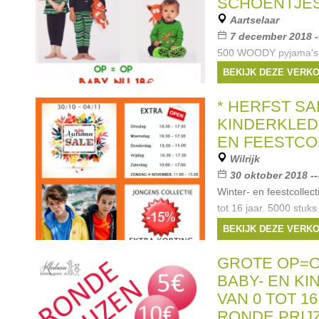
SCHOENTJES 
Aartselaar
7 december 2018 -
500 WOODY pyjama's :
paar schoenen : 25€ t
BEKIJK DEZE VERK
kinderkleding : 10€ tot
Merken:
Lili Gaufr
* HERFST SAL
Simonetta
,
Vingino
,
KINDERKLEDI
EN FEESTCOL
Wilrijk
30 oktober 2018 -
Winter- en feestcollec
tot 16 jaar. 5000 stuk
korting Volledige jong
BEKIJK DEZE VERK
EXTRA KORTING boveno
Merken:
Ralph La
GROTE OP=O
Jo
,
Scapa
,
McGregor
BABY- EN K
VAN 0 TOT 1
RONDE PRIJZ