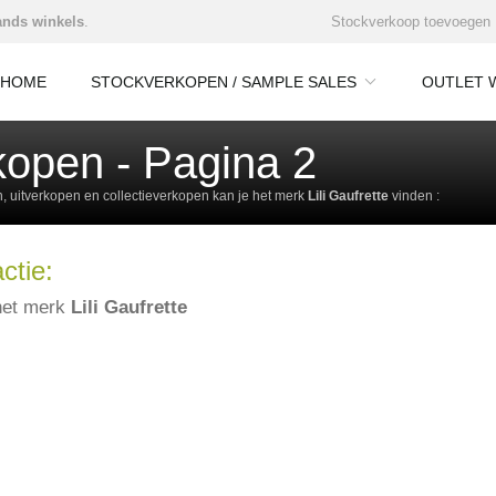
nds winkels
.
Stockverkoop toevoegen
HOME
STOCKVERKOPEN / SAMPLE SALES
OUTLET 
rkopen - Pagina 2
 uitverkopen en collectieverkopen kan je het merk
Lili Gaufrette
vinden :
ctie:
het merk
Lili Gaufrette