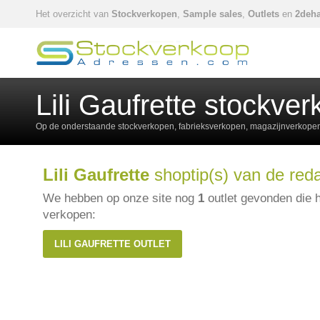
Het overzicht van
Stockverkopen
,
Sample sales
,
Outlets
en
2deha
Lili Gaufrette stockve
Op de onderstaande stockverkopen, fabrieksverkopen, magazijnverkopen,
Lili Gaufrette
shoptip(s) van de reda
We hebben op onze site nog
1
outlet gevonden die 
verkopen:
LILI GAUFRETTE OUTLET