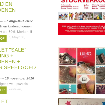
IJ EN
OENEN
--- 27 augustus 2017
dij en kinderschoenen
 tot -80%. Merken: Il
Fun&Fun, Mayoral,
OOP
o, Bisgaard,
Chéputin,...
LET "SALE"
ette
,
Il Gufo
,
Stones &
ING +
na
, ...
ENEN +
S SPEELGOED
--- 19 november 2016
lgoed wo : puzzels,
ken, kastelen,
OOP
edschap,
tc... voor SINTERKLAAS
LET