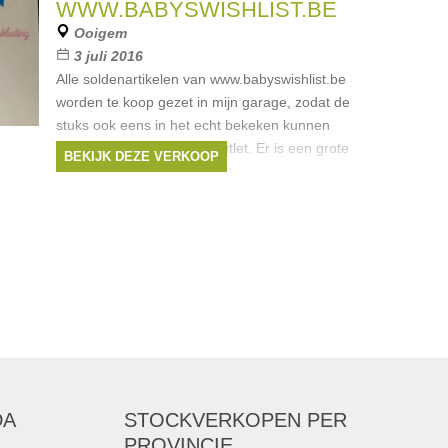
WWW.BABYSWISHLIST.BE
Ooigem
3 juli 2016
Alle soldenartikelen van www.babyswishlist.be
worden te koop gezet in mijn garage, zodat de
stuks ook eens in het echt bekeken kunnen
worden. tweedehands & outlet. Er is een grote
BEKIJK DEZE VERKOOP
parking naast de
Merken:
Ralph Lauren
,
Lili Gaufrette
,
Armani
,
Liu Jo
,
Noppies
, ...
DA
STOCKVERKOPEN
PER
PROVINCIE