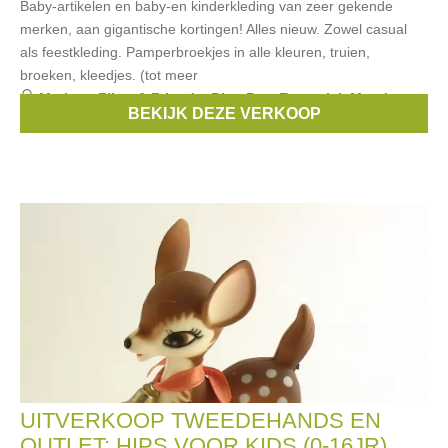
Baby-artikelen en baby-en kinderkleding van zeer gekende
merken, aan gigantische kortingen! Alles nieuw. Zowel casual
als feestkleding. Pamperbroekjes in alle kleuren, truien,
broeken, kleedjes. (tot meer
Merken:
Filou & Friends
,
Blue Bay
,
Essentiel
,
Mer du
BEKIJK DEZE VERKOOP
Nord
,
Bellerose
, ...
UITVERKOOP TWEEDEHANDS EN
OUTLET: HIPS VOOR KIDS (0-16JR)