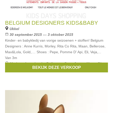
BELGIUM DESIGNERS KIDS&BABY
Ukkel
30 september 2015 --- 3 oktober 2015
Kinder- en babykledij van vorige seizoenen + stoffen! Belgium
Designers : Anne Kurris, Morley, Rita Co Rita, Maan, Bellerose,
Max&Lola, Gold,.... Shoes : Pepe, Pomme D' Api, Eli, Veja,...
Van 3m
Merken:
Anne kurris
,
Bellerose
,
Pepe Jeans
,
Maan
,
Rita
BEKIJK DEZE VERKOOP
co Rita
, ...