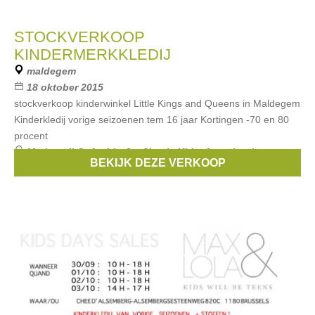
STOCKVERKOOP
KINDERMERKKLEDIJ
maldegem
18 oktober 2015
stockverkoop kinderwinkel Little Kings and Queens in Maldegem
Kinderkledij vorige seizoenen tem 16 jaar Kortingen -70 en 80
procent
Merken:
Il Gufo
,
Liu Jo
,
Simple Kids
,
Anne kurris
,
BEKIJK DEZE VERKOOP
Simonetta
, ...