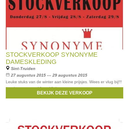
STOCKVERKOOP SYNONYME
DAMESKLEDING
Sint-Truiden
27 augustus 2015 --- 29 augustus 2015
Leuke stuks van de winter aan kleine prijsjes. Wees er vlug bij!!!
(gesloten tussen 12 en 13u)
BEKIJK DEZE VERKOOP
Merken:
Stills
,
McGregor
,
IKKS
,
Bellerose
,
Tom Tailor
, ...