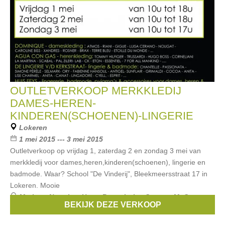
OUTLETVERKOOP MERKKLEDIJ
DAMES-HEREN-
KINDEREN(SCHOENEN)-LINGERIE
Lokeren
1 mei 2015 --- 3 mei 2015
Outletverkoop op vrijdag 1, zaterdag 2 en zondag 3 mei van
merkkledij voor dames,heren,kinderen(schoenen), lingerie en
badmode. Waar? School "De Vinderij", Bleekmeersstraat 17 in
Lokeren. Mooie
Merken:
Noppies
,
Hugo Boss
,
Luisa Cerano
,
McGregor
,
BEKIJK DEZE VERKOOP
strass
, ...