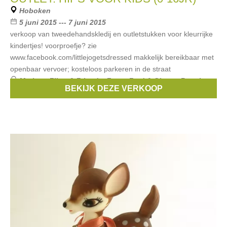
Hoboken
5 juni 2015 --- 7 juni 2015
verkoop van tweedehandskledij en outletstukken voor kleurrijke
kindertjes! voorproefje? zie
www.facebook.com/littlejogetsdressed makkelijk bereikbaar met
openbaar vervoer; kosteloos parkeren in de straat
Merken:
Filou & Friends
,
Zorra
,
Fred & Ginger
,
Bengh
,
BEKIJK DEZE VERKOOP
Bellerose
, ...