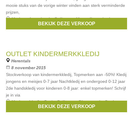
mooie stuks van de vorige winter vinden aan sterk verminderde
prijzen,
Merken:
Anne kurris
,
Bellerose
,
Maan
,
finger in the nose
,
BEKIJK DEZE VERKOOP
Rita co Rita
, ...
OUTLET KINDERMERKKLEDIJ
Herentals
8 november 2015
Stockverkoop van kindermerkkledij, Topmerken aan -50%! Kledij
jongens en meisjes 0-7 jaar Nachtkledij en ondergoed 0-12 jaar
2de handskledij voor kinderen 0-8 jaar: enkel topmerken! Schrijf
je in via
Merken:
Liu Jo
,
Bor*z
,
Bellerose
,
Riverwoods
,
Paul
BEKIJK DEZE VERKOOP
Smith
, ...