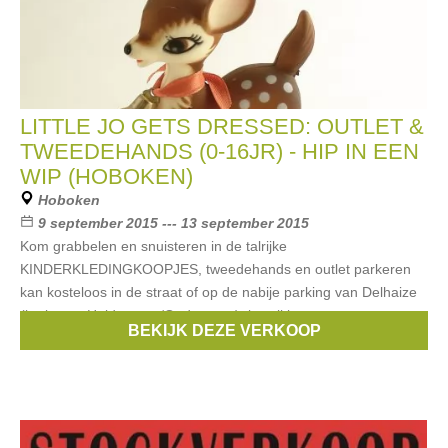
LITTLE JO GETS DRESSED: OUTLET &
TWEEDEHANDS (0-16JR) - HIP IN EEN
WIP (HOBOKEN)
Hoboken
9 september 2015 --- 13 september 2015
Kom grabbelen en snuisteren in de talrijke
KINDERKLEDINGKOOPJES, tweedehands en outlet parkeren
kan kosteloos in de straat of op de nabije parking van Delhaize
(kruispunt Heidestraat/Oudestraat). bereikbaar
BEKIJK DEZE VERKOOP
Merken:
Zorra
,
Bengh
,
Bellerose
,
Limon
,
CKS
, ...