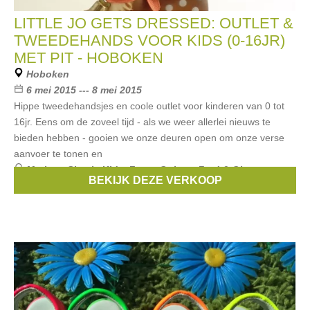
LITTLE JO GETS DRESSED: OUTLET &
TWEEDEHANDS VOOR KIDS (0-16JR)
MET PIT - HOBOKEN
Hoboken
6 mei 2015 --- 8 mei 2015
Hippe tweedehandsjes en coole outlet voor kinderen van 0 tot
16jr. Eens om de zoveel tijd - als we weer allerlei nieuws te
bieden hebben - gooien we onze deuren open om onze verse
aanvoer te tonen en
Merken:
Simple Kids
,
Zorra
,
Quincy
,
Fred & Ginger
,
BEKIJK DEZE VERKOOP
Bengh
, ...