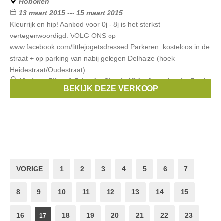
Hoboken
13 maart 2015 --- 15 maart 2015
Kleurrijk en hip! Aanbod voor 0j - 8j is het sterkst
vertegenwoordigd. VOLG ONS op
www.facebook.com/littlejogetsdressed Parkeren: kosteloos in de
straat + op parking van nabij gelegen Delhaize (hoek
Heidestraat/Oudestraat)
Merken:
Filou & Friends
,
Simple Kids
,
Anne kurris
,
Fred
BEKIJK DEZE VERKOOP
& Ginger
,
Bellerose
, ...
VORIGE
1
2
3
4
5
6
7
8
9
10
11
12
13
14
15
16
18
19
20
21
22
23
17