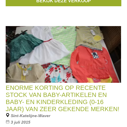
BEKIJK DEZE VERKOOP
Merken:
Scapa
,
Mer du Nord
,
Bellerose
,
CKS
,
Vingino
, ...
ENORME KORTING OP RECENTE
STOCK VAN BABY-ARTIKELEN EN
BABY- EN KINDERKLEDING (0-16
JAAR) VAN ZEER GEKENDE MERKEN!
Sint-Katelijne-Waver
3 juli 2015