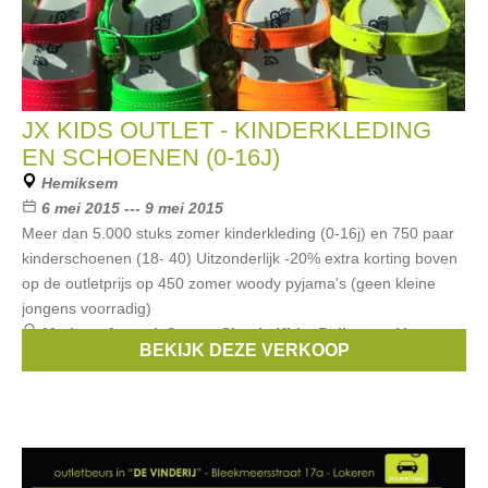
JX KIDS OUTLET - KINDERKLEDING
EN SCHOENEN (0-16J)
Hemiksem
6 mei 2015 --- 9 mei 2015
Meer dan 5.000 stuks zomer kinderkleding (0-16j) en 750 paar
kinderschoenen (18- 40) Uitzonderlijk -20% extra korting boven
op de outletprijs op 450 zomer woody pyjama's (geen kleine
jongens voorradig)
Merken:
Armani
,
Scapa
,
Simple Kids
,
Bellerose
,
Van
BEKIJK DEZE VERKOOP
Hassels
, ...