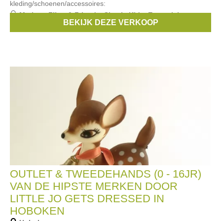
kleding/schoenen/accessoires:
Merken:
Filou & Friends
,
Simple Kids
,
Essentiel
,
BEKIJK DEZE VERKOOP
Bellerose
,
Vinrose
, ...
OUTLET & TWEEDEHANDS (0 - 16JR)
VAN DE HIPSTE MERKEN DOOR
LITTLE JO GETS DRESSED IN
HOBOKEN