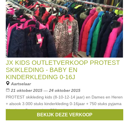
JX KIDS OUTLETVERKOOP PROTEST
SKIKLEDING - BABY EN
KINDERKLEDING 0-16J
Aartselaar
21 oktober 2015 --- 24 oktober 2015
PROTEST skikleding kids (8-10-12-14 jaar) en Dames en Heren
+ alsook 3.000 stuks kinderkleding 0-16jaar + 750 stuks pyjama
Woody en Beaugarde + 750 stuks cadeau artikelen
BEKIJK DEZE VERKOOP
Merken:
Liu Jo
,
Scapa
,
Anne kurris
,
Bellerose
,
Vingino
, ...