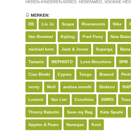
HEREN-KINDEREN ADRES: HERENWEG, KNOKKE-HEIST (t
MERKEN:
EB
Liu Jo
Scapa
Riverwoods
Nike
Van Bommel
Kipling
Fred Perry
New Bala
michael kors
Jack & Jones
Superga
Bana
Tamaris
MEPHISTO
Love Moschino
SPM
Ciao Bimbi
Cypres
Tango
Braend
Perti
svnty
Moll
andrea morelli
Stokton
RAP
Lorenzi
Van Lier
Conchisa
DWRS
Tosc
Thierry Rabotin
Save my Bag
Kate Spade
Apples & Pears
Naranjas
Kool