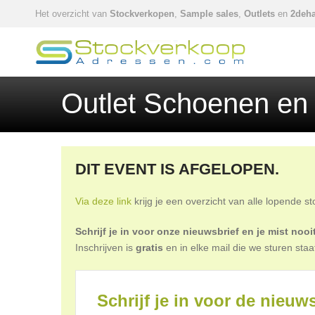
Het overzicht van
Stockverkopen
,
Sample sales
,
Outlets
en
2deha
Outlet Schoenen en
DIT EVENT IS AFGELOPEN.
Via deze link
krijg je een overzicht van alle lopende s
Schrijf je in voor onze nieuwsbrief en je mist no
Inschrijven is
gratis
en in elke mail die we sturen staa
Schrijf je in voor de nieuws