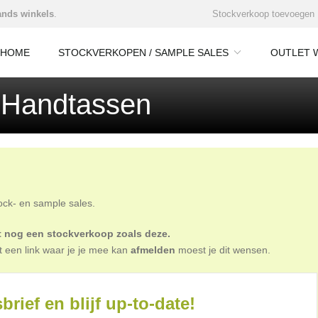
nds winkels
.
Stockverkoop toevoegen
HOME
STOCKVERKOPEN / SAMPLE SALES
OUTLET 
 Handtassen
tock- en sample sales.
oit nog een stockverkoop zoals deze.
t een link waar je je mee kan
afmelden
moest je dit wensen.
brief en blijf up-to-date!