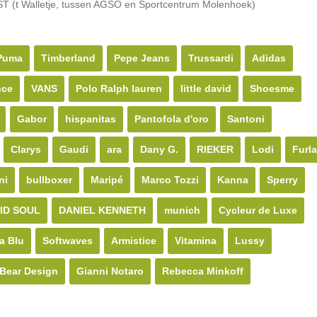
 Walletje, tussen AGSO en Sportcentrum Molenhoek)
Puma
Timberland
Pepe Jeans
Trussardi
Adidas
nce
VANS
Polo Ralph lauren
little david
Shoesme
Gabor
hispanitas
Pantofola d'oro
Santoni
Clarys
Gaudi
ara
Dany G.
RIEKER
Lodi
Furla
ni
bullboxer
Maripé
Marco Tozzi
Kanna
Sperry
ID SOUL
DANIEL KENNETH
munich
Cycleur de Luxe
a Blu
Softwaves
Armistice
Vitamina
Lussy
Bear Design
Gianni Notaro
Rebecca Minkoff