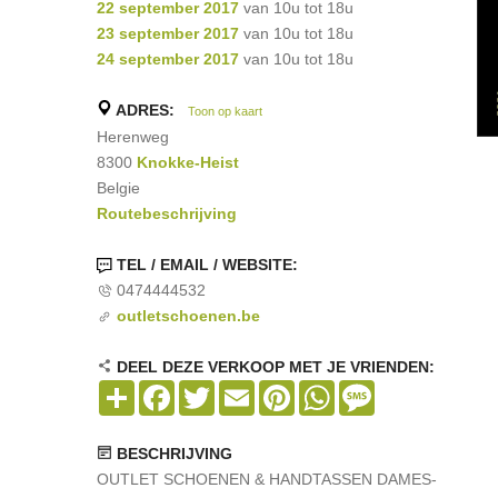
22 september 2017
van 10u tot 18u
23 september 2017
van 10u tot 18u
24 september 2017
van 10u tot 18u
ADRES:
Toon op kaart
Herenweg
8300
Knokke-Heist
Belgie
Routebeschrijving
TEL / EMAIL / WEBSITE:
0474444532
outletschoenen.be
DEEL DEZE VERKOOP MET JE VRIENDEN:
Share
Facebook
Twitter
Email
Pinterest
WhatsApp
Message
BESCHRIJVING
OUTLET SCHOENEN & HANDTASSEN DAMES-