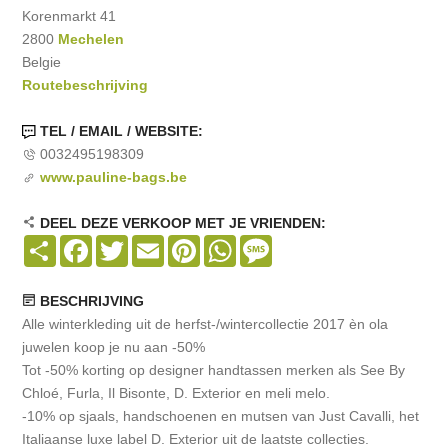
Korenmarkt 41
2800
Mechelen
Belgie
Routebeschrijving
TEL / EMAIL / WEBSITE:
0032495198309
www.pauline-bags.be
DEEL DEZE VERKOOP MET JE VRIENDEN:
Share
Facebook
Twitter
Email
Pinterest
WhatsApp
Message
BESCHRIJVING
Alle winterkleding uit de herfst-/wintercollectie 2017 èn ola
juwelen koop je nu aan -50%
Tot -50% korting op designer handtassen merken als See By
Chloé, Furla, Il Bisonte, D. Exterior en meli melo.
-10% op sjaals, handschoenen en mutsen van Just Cavalli, het
Italiaanse luxe label D. Exterior uit de laatste collecties.