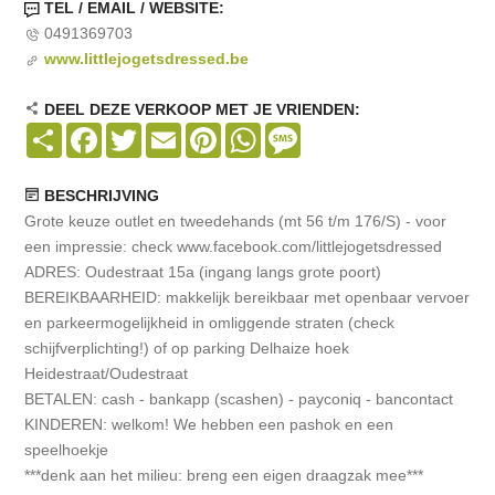
TEL / EMAIL / WEBSITE:
0491369703
www.littlejogetsdressed.be
DEEL DEZE VERKOOP MET JE VRIENDEN:
Share
Facebook
Twitter
Email
Pinterest
WhatsApp
Message
BESCHRIJVING
Grote keuze outlet en tweedehands (mt 56 t/m 176/S) - voor
een impressie: check www.facebook.com/littlejogetsdressed
ADRES: Oudestraat 15a (ingang langs grote poort)
BEREIKBAARHEID: makkelijk bereikbaar met openbaar vervoer
en parkeermogelijkheid in omliggende straten (check
schijfverplichting!) of op parking Delhaize hoek
Heidestraat/Oudestraat
BETALEN: cash - bankapp (scashen) - payconiq - bancontact
KINDEREN: welkom! We hebben een pashok en een
speelhoekje
***denk aan het milieu: breng een eigen draagzak mee***