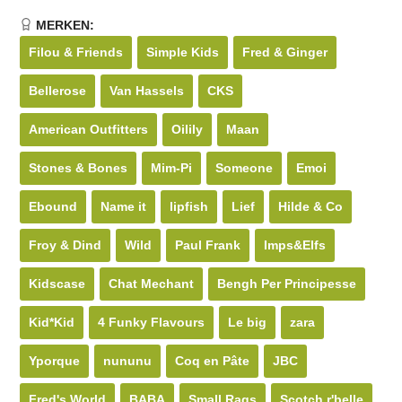
MERKEN:
Filou & Friends
Simple Kids
Fred & Ginger
Bellerose
Van Hassels
CKS
American Outfitters
Oilily
Maan
Stones & Bones
Mim-Pi
Someone
Emoi
Ebound
Name it
lipfish
Lief
Hilde & Co
Froy & Dind
Wild
Paul Frank
Imps&Elfs
Kidscase
Chat Mechant
Bengh Per Principesse
Kid*Kid
4 Funky Flavours
Le big
zara
Yporque
nununu
Coq en Pâte
JBC
Fred's World
BABA
Small Rags
Scotch r'belle