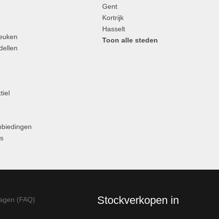
Gent
n
Kortrijk
Hasselt
Keuken
Toon alle steden
ellen
tiel
anbiedingen
s
Stockverkopen in
ragen (FAQ)