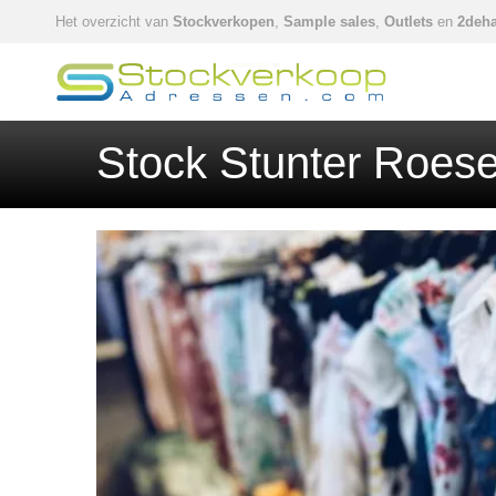
Het overzicht van
Stockverkopen
,
Sample sales
,
Outlets
en
2deha
Stock Stunter Roese