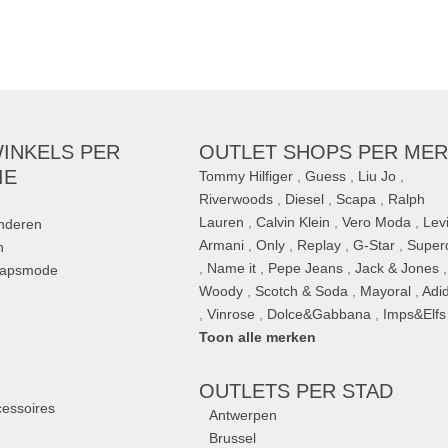
INKELS PER
OUTLET SHOPS PER ME
IE
Tommy Hilfiger
,
Guess
,
Liu Jo
,
Riverwoods
,
Diesel
,
Scapa
,
Ralph
Lauren
,
Calvin Klein
,
Vero Moda
,
Levi
inderen
Armani
,
Only
,
Replay
,
G-Star
,
Super
n
,
Name it
,
Pepe Jeans
,
Jack & Jones
,
hapsmode
Woody
,
Scotch & Soda
,
Mayoral
,
Adi
,
Vinrose
,
Dolce&Gabbana
,
Imps&Elfs
Toon alle merken
n
OUTLETS
PER STAD
essoires
Antwerpen
Brussel