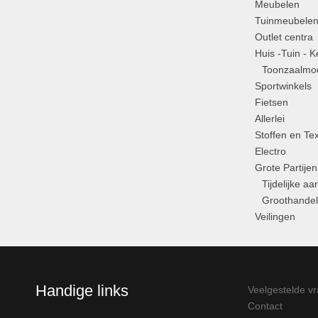
Meubelen
Tuinmeubele
Outlet centra
Huis -Tuin - 
Toonzaalmod
Sportwinkels
Fietsen
Allerlei
Stoffen en Tex
Electro
Grote Partijen
Tijdelijke a
Groothandel
Veilingen
Handige links
Veelgestelde v
Contact