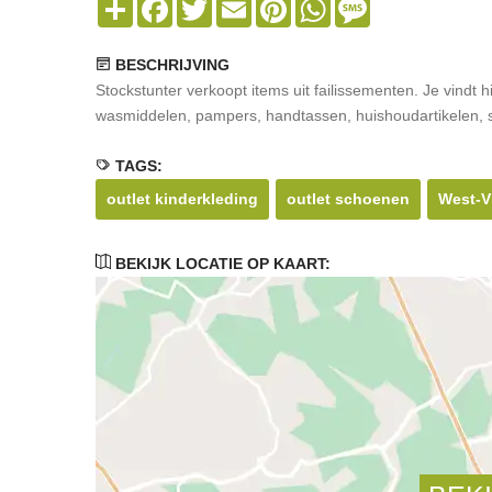
Share
Facebook
Twitter
Email
Pinterest
WhatsApp
Message
BESCHRIJVING
Stockstunter verkoopt items uit failissementen. Je vindt
wasmiddelen, pampers, handtassen, huishoudartikelen, s
TAGS:
outlet kinderkleding
outlet schoenen
West-V
BEKIJK LOCATIE OP KAART: