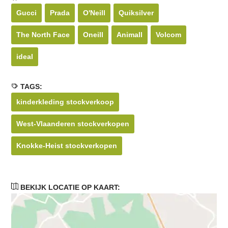
Gucci
Prada
O'Neill
Quiksilver
The North Face
Oneill
Animall
Volcom
ideal
TAGS:
kinderkleding stockverkoop
West-Vlaanderen stockverkopen
Knokke-Heist stockverkopen
BEKIJK LOCATIE OP KAART: