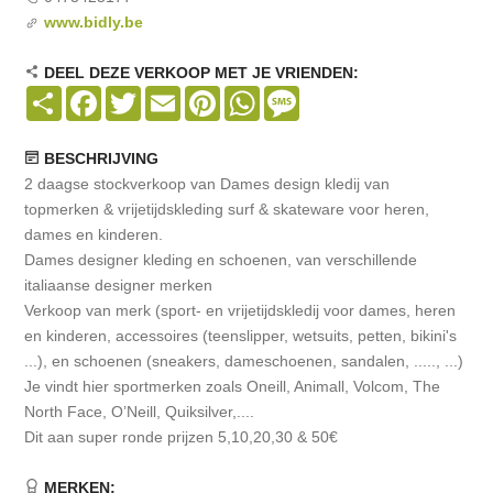
www.bidly.be
DEEL DEZE VERKOOP MET JE VRIENDEN:
Share
Facebook
Twitter
Email
Pinterest
WhatsApp
Message
BESCHRIJVING
2 daagse stockverkoop van Dames design kledij van
topmerken & vrijetijdskleding surf & skateware voor heren,
dames en kinderen.
Dames designer kleding en schoenen, van verschillende
italiaanse designer merken
Verkoop van merk (sport- en vrijetijdskledij voor dames, heren
en kinderen, accessoires (teenslipper, wetsuits, petten, bikini's
...), en schoenen (sneakers, dameschoenen, sandalen, ....., ...)
Je vindt hier sportmerken zoals Oneill, Animall, Volcom, The
North Face, O’Neill, Quiksilver,....
Dit aan super ronde prijzen 5,10,20,30 & 50€
MERKEN: