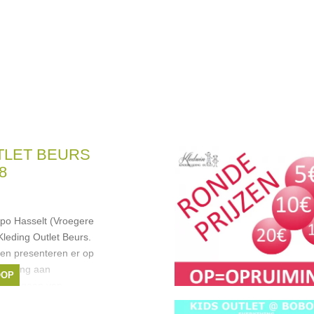
TLET BEURS
8
xpo Hasselt (Vroegere
leding Outlet Beurs.
en presenteren er op
kleding aan
OOP
ingen gaan van
uren
,
Guess
,
Mexx
,
Liu