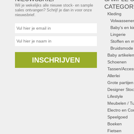
Wil je wekelijks alle nieuwe stock- en sample
CATEGOR
sales ontvangen? Schrijf je dan in voor onze
Kleding
nieuwsbrief.
Volwassene
Baby's en k
Lingerie
Stoffen en m
Bruidsmode
Baby artikele
INSCHRIJVEN
Schoenen
Tassen/Access
Allerlei
Grote partijen
Designer Stoc
Lifestyle
Meubelen / T
Electro en C
Speelgoed
Boeken
Fietsen