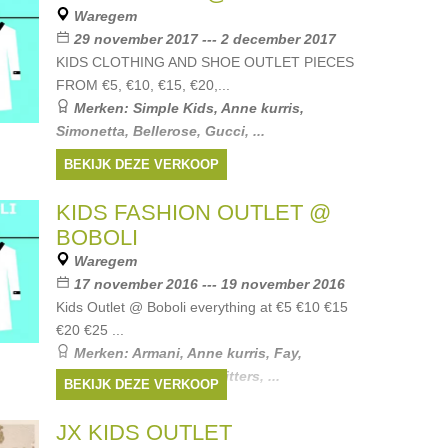
Merken:
Ralph Lauren
,
Guess
,
Lili
Waregem
Gaufrette
,
Il Gufo
,
Armani
, ...
29 november 2017 --- 2 december 2017
KIDS CLOTHING AND SHOE OUTLET PIECES
FROM €5, €10, €15, €20,...
Merken:
Simple Kids
,
Anne kurris
,
Simonetta
,
Bellerose
,
Gucci
, ...
BEKIJK DEZE VERKOOP
KIDS FASHION OUTLET @
BOBOLI
Waregem
17 november 2016 --- 19 november 2016
Kids Outlet @ Boboli everything at €5 €10 €15
€20 €25 ...
Merken:
Armani
,
Anne kurris
,
Fay
,
Bellerose
,
American Outfitters
, ...
BEKIJK DEZE VERKOOP
JX KIDS OUTLET