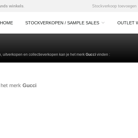
nds winkels
.
Stockverkoop toevoegen
HOME
STOCKVERKOPEN / SAMPLE SALES
OUTLET 
 uitverkopen en collectieverkopen kan je het merk
Gucci
vinden :
e het merk
Gucci