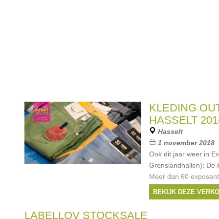
KLEDING OU
HASSELT 201
Hasselt
1 november 2018
Ook dit jaar weer in E
Grenslandhallen): De K
Meer dan 60 exposant
z'n 4.500m2 hun merk
BEKIJK DEZE VERK
Outletprijzen. De kort
Merken:
Ralph La
LABELLOV STOCKSALE