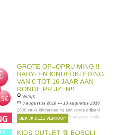
GROTE OP=OPRUIMING!!!
BABY- EN KINDERKLEDING
VAN 0 TOT 16 JAAR AAN
RONDE PRIJZEN!!!
Wilrijk
9 augustus 2018 --- 13 augustus 2018
2000 stuks kinderkleding aan ronde prijzen!
€5, €7, €10, €15, €20, €25 Nieuwe collectie
BEKIJK DEZE VERKOOP
met 10% extra korting bovenop de outletprijs!
Donderdag 9 augustus: 11:00 - 17:30 Vrijdag
KIDS OUTLET @ BOBOLI