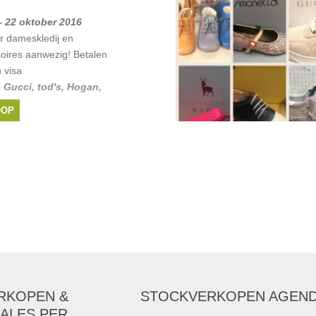
- 22 oktober 2016
 dameskledij en
oires aanwezig! Betalen
 visa
,
Gucci
,
tod's
,
Hogan
,
OOP
RKOPEN &
STOCKVERKOPEN AGEN
ALES PER