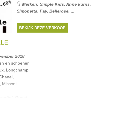
Merken:
Simple Kids
,
Anne kurris
,
Simonetta
,
Fay
,
Bellerose
, ...
BEKIJK DEZE VERKOOP
ALE
ovember 2018
en en schoenen
aux, Longchamp,
 Chanel,
, Missoni,
entiel
,
Gucci
,