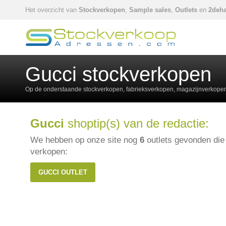
Het overzicht van
Stockverkopen
,
Sample sales
,
Outlets
en
2deha
Gucci stockverkopen
Op de onderstaande stockverkopen, fabrieksverkopen, magazijnverkopen,
Gucci
shoptip(s) van de redactie:
We hebben op onze site nog
6
outlets gevonden di
verkopen:
GUCCI OUTLET