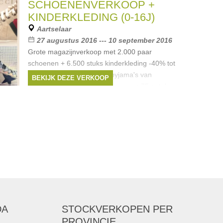
SCHOENENVERKOOP +
KINDERKLEDING (0-16J)
Aartselaar
27 augustus 2016 --- 10 september 2016
Grote magazijnverkoop met 2.000 paar
schoenen + 6.500 stuks kinderkleding -40% tot
-60% korting + 750 winter pyjama's van
BEKIJK DEZE VERKOOP
WOODY (0-16j) Grote parking voor 75 auto's
voor de deur. (volg ons via
Merken:
Lili Gaufrette
,
Anne kurris
,
Simonetta
,
Bengh
,
Bellerose
, ...
DA
STOCKVERKOPEN
PER
PROVINCIE