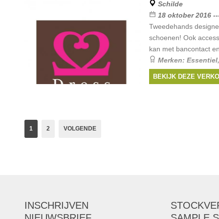
Schilde
18 oktober 2016 --
Tweedehands designer
schoenen! Ook access
kan met bancontact en
Merken:
Essentiel
Isabel Marant
, ...
BEKIJK DEZE VERK
1
2
VOLGENDE
INSCHRIJVEN
STOCKVE
NIEUWSBRIEF
SAMPLE S