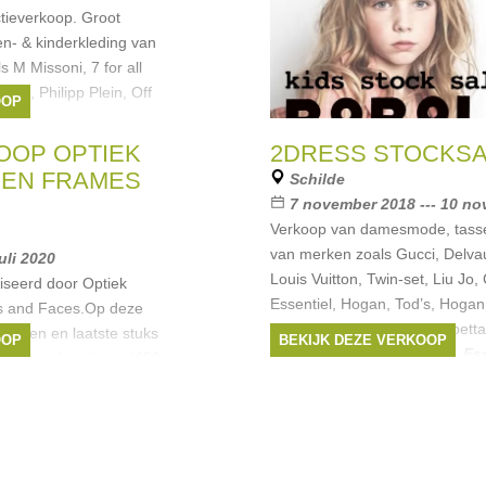
ctieverkoop. Groot
n- & kinderkleding van
s M Missoni, 7 for all
nchi, Philipp Plein, Off
OOP
KNY
,
Liu Jo
,
Retour
OOP OPTIEK
2DRESS STOCKS
 EN FRAMES
Schilde
7 november 2018 --- 10 n
Verkoop van damesmode, tass
van merken zoals Gucci, Delv
juli 2020
Louis Vuitton, Twin-set, Liu Jo,
iseerd door Optiek
Essentiel, Hogan, Tod’s, Hogan
 and Faces.Op deze
Cavalli, Jimmy Choo, Elisabetta
eeksen en laatste stuks
OOP
BEKIJK DEZE VERKOOP
Merken:
Liu Jo
,
Scapa
,
Ess
 aan ronde prijzen. (€50
Cavalli
, ...
or
,
tom ford
,
Kenzo
,