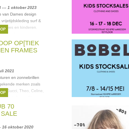
 --- 1 oktober 2023
p van Dames design
vrijetijdskleding surf &
 dames en kinderen.
OOP
ng en schoenen, van
e
OP OP[TIEK
ada
,
O'Neill
,
Quiksilver
,
 EN FRAMES
uli 2021
uren en zonnebrillen
 gekende merken zoals
ndi, Gucci, Theo, Celine,
OOP
 Laurent, Jimmy Choo,
a
B 70
cci
,
Dior
,
tom ford
,
 SALE
- 16 oktober 2020