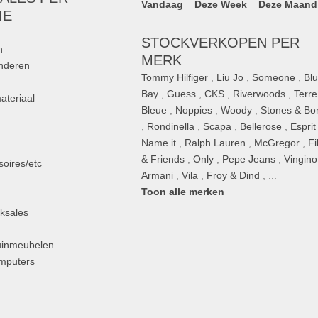
Vandaag
Deze Week
Deze Maand
IE
STOCKVERKOPEN PER
n
MERK
inderen
Tommy Hilfiger
,
Liu Jo
,
Someone
,
Bl
Bay
,
Guess
,
CKS
,
Riverwoods
,
Terre
ateriaal
Bleue
,
Noppies
,
Woody
,
Stones & Bo
,
Rondinella
,
Scapa
,
Bellerose
,
Esprit
n
Name it
,
Ralph Lauren
,
McGregor
,
Fi
& Friends
,
Only
,
Pepe Jeans
,
Vingino
oires/etc
Armani
,
Vila
,
Froy & Dind
, ...
Toon alle merken
ksales
uinmeubelen
omputers