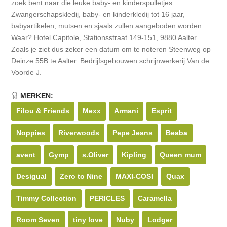
zoek bent naar die leuke baby- en kinderspulletjes.
Zwangerschapskledij, baby- en kinderkledij tot 16 jaar,
babyartikelen, mutsen en sjaals zullen aangeboden worden.
Waar? Hotel Capitole, Stationsstraat 149-151, 9880 Aalter.
Zoals je ziet dus zeker een datum om te noteren Steenweg op
Deinze 55B te Aalter. Bedrijfsgebouwen schrijnwerkerij Van de
Voorde J.
MERKEN:
Filou & Friends
Mexx
Armani
Esprit
Noppies
Riverwoods
Pepe Jeans
Beaba
avent
Gymp
s.Oliver
Kipling
Queen mum
Desigual
Zero to Nine
MAXI-COSI
Quax
Timmy Collection
PERICLES
Caramella
Room Seven
tiny love
Nuby
Lodger