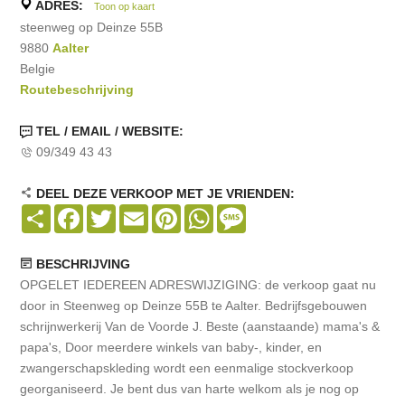
ADRES:
Toon op kaart
steenweg op Deinze 55B
9880
Aalter
Belgie
Routebeschrijving
TEL / EMAIL / WEBSITE:
09/349 43 43
DEEL DEZE VERKOOP MET JE VRIENDEN:
Share
Facebook
Twitter
Email
Pinterest
WhatsApp
Message
BESCHRIJVING
OPGELET IEDEREEN ADRESWIJZIGING: de verkoop gaat nu
door in Steenweg op Deinze 55B te Aalter. Bedrijfsgebouwen
schrijnwerkerij Van de Voorde J. Beste (aanstaande) mama's &
papa's, Door meerdere winkels van baby-, kinder, en
zwangerschapskleding wordt een eenmalige stockverkoop
georganiseerd. Je bent dus van harte welkom als je nog op