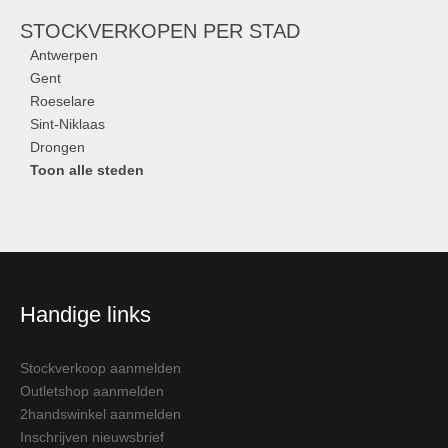
STOCKVERKOPEN
PER STAD
Antwerpen
Gent
Roeselare
Sint-Niklaas
Drongen
Toon alle steden
Handige links
Stockverkoop aanmelden
Outletshop aanmelden
2handswinkel aanmelden
Inschrijven nieuwsbrief