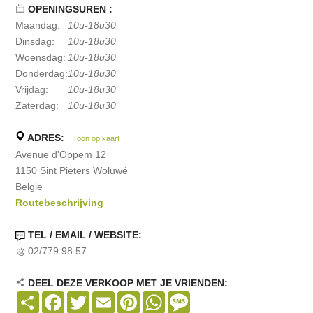
OPENINGSUREN :
Maandag:
10u-18u30
Dinsdag:
10u-18u30
Woensdag:
10u-18u30
Donderdag:
10u-18u30
Vrijdag:
10u-18u30
Zaterdag:
10u-18u30
ADRES:
Toon op kaart
Avenue d'Oppem 12
1150 Sint Pieters Woluwé
Belgie
Routebeschrijving
TEL / EMAIL / WEBSITE:
02/779.98.57
DEEL DEZE VERKOOP MET JE VRIENDEN:
Share
Facebook
Twitter
Email
Pinterest
WhatsApp
Message