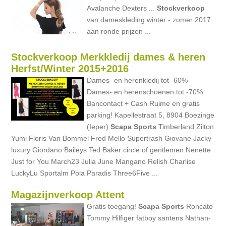
Avalanche Dexters ...
Stockverkoop
van dameskleding winter - zomer 2017
aan ronde prijzen ...
Stockverkoop Merkkledij dames & heren
Herfst/Winter 2015+2016
Dames- en herenkledij tot -60%
Dames- en herenschoenen tot -70%
Bancontact + Cash Ruime en gratis
parking! Kapellestraat 5, 8904 Boezinge
(Ieper)
Scapa
Sports
Timberland Zilton
Yumi Floris Van Bommel Fred Mello Supertrash Giovane Jacky
luxury Giordano Baileys Ted Baker circle of gentlemen Nenette
Just for You March23 Julia June Mangano Relish Charlise
LuckyLu Sportalm Pola Paradis Three6Five ...
Magazijnverkoop Attent
Gratis toegang!
Scapa
Sports
Roncato
Tommy Hilfiger fatboy santens Nathan-