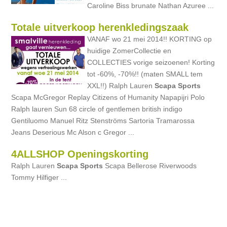
Caroline Biss brunate Nathan Azuree ...
Totale uitverkoop herenkledingszaak
VANAF wo 21 mei 2014!! KORTING op
huidige ZomerCollectie en
COLLECTIES vorige seizoenen! Korting
tot -60%, -70%!! (maten SMALL tem
XXL!!) Ralph Lauren
Scapa
Sports
Scapa McGregor Replay Citizens of Humanity Napapijri Polo
Ralph lauren Sun 68 circle of gentlemen british indigo
Gentiluomo Manuel Ritz Stenströms Sartoria Tramarossa
Jeans Deserious Mc Alson c Gregor ...
4ALLSHOP Openingskorting
Ralph Lauren
Scapa
Sports
Scapa Bellerose Riverwoods
Tommy Hilfiger ...