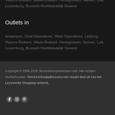
Vlaams-Brabant
,
Waals-Brabant
,
Henegouwen
,
Namen
,
Luik
,
Luxemburg
,
Brussels Hoofdstedelijk Gewest
Outlets in
Antwerpen
,
Oost-Vlaanderen
,
West-Vlaanderen
,
Limburg
,
Vlaams-Brabant
,
Waals-Brabant
,
Henegouwen
,
Namen
,
Luik
,
Luxemburg
,
Brussels Hoofdstedelijk Gewest
Copyright © 2006-2026 Stockverkoopadressen.com. Alle rechten
voorbehouden.
Stockverkoopadressen.com maakt deel uit van het
Leysmedia Shopping network.