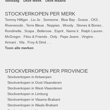
Vandaag
Deze Week
Deze Maand
STOCKVERKOPEN PER MERK
Tommy Hilfiger
,
Liu Jo
,
Someone
,
Blue Bay
,
Guess
,
CKS
,
Riverwoods
,
Terre Bleue
,
Noppies
,
Woody
,
Stones & Bones
,
Rondinella
,
Scapa
,
Bellerose
,
Esprit
,
Name it
,
Ralph Lauren
,
McGregor
,
Filou & Friends
,
Only
,
Pepe Jeans
,
Vingino
,
Armani
,
Vila
,
Froy & Dind
, ...
Toon alle merken
STOCKVERKOPEN
PER PROVINCIE
Stockverkopen in Antwerpen
Stockverkopen in Oost-Vlaanderen
Stockverkopen in West-Vlaanderen
Stockverkopen in Limburg
Stockverkopen in Vlaams-Brabant
Stockverkopen in Waals-Brabant