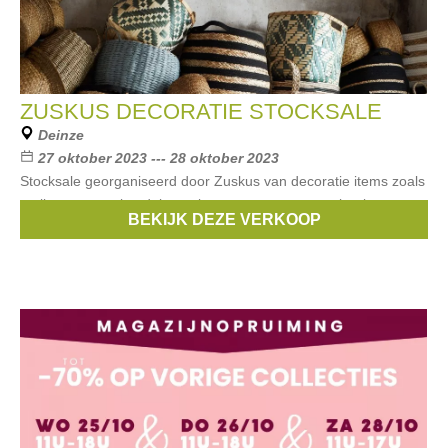
ZUSKUS DECORATIE STOCKSALE
Deinze
27 oktober 2023 --- 28 oktober 2023
Stocksale georganiseerd door Zuskus van decoratie items zoals
tapijten, vazen, kandelaars, kussens en meer aan kortingen tot
BEKIJK DEZE VERKOOP
-60%