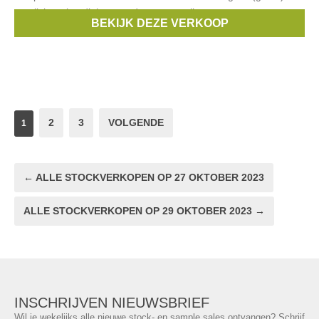
verplichte uitnodiging aan door een mail te sturen naar
BEKIJK DEZE VERKOOP
samplesaleBXL@gmail.com
2
3
VOLGENDE
1
← ALLE STOCKVERKOPEN OP 27 OKTOBER 2023
ALLE STOCKVERKOPEN OP 29 OKTOBER 2023 →
INSCHRIJVEN NIEUWSBRIEF
Wil je wekelijks alle nieuwe stock- en sample sales ontvangen? Schrijf