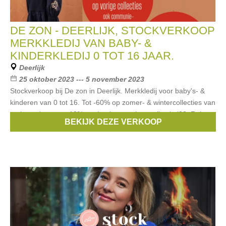
DE ZON - DEERLIJK, STOCKVERKOOP
MERKKLEDIJ VAN BABY- &
KINDERKLEDIJ 0 TOT 16 JAAR.
Deerlijk
25 oktober 2023 --- 5 november 2023
Stockverkoop bij De zon in Deerlijk. Merkkledij voor baby's- &
kinderen van 0 tot 16. Tot -60% op zomer- & wintercollecties van
vorige seizoenen.-10% op de nieuwe wintercollectie '23. Ruime
BEKIJK DEZE VERKOOP
Merken:
Noppies
,
Blue Bay
,
Woody
,
Red & Blu
,
Gymp
, ...