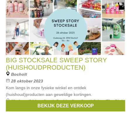
BIG STOCKSALE SWEEP STORY
(HUISHOUDPRODUCTEN)
Bocholt
28 oktober 2023
Kom langs in onze fysieke winkel en ontdek
(huishoud)producten aan geweldige kortingen.
Merken:
J-Line
,
Scrub Daddy
,
Oxo Good Grips
,
The Pink
BEKIJK DEZE VERKOOP
Stuff
,
Brabantia
, ...