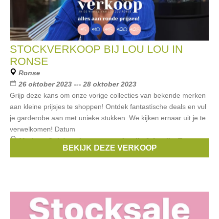
STOCKVERKOOP BIJ LOU LOU IN
RONSE
Ronse
26 oktober 2023 --- 28 oktober 2023
Grijp deze kans om onze vorige collecties van bekende merken
aan kleine prijsjes te shoppen! Ontdek fantastische deals en vul
je garderobe aan met unieke stukken. We kijken ernaar uit je te
verwelkomen! Datum
Merken:
Geisha
,
signe nature
,
Amelie & Amelie
,
Terre
BEKIJK DEZE VERKOOP
Bleue
,
Senso
, ...