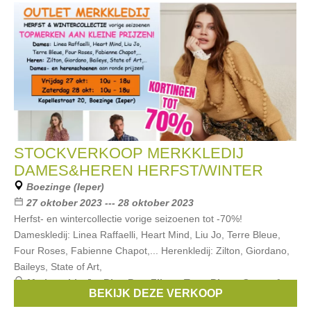
STOCKVERKOOP MERKKLEDIJ
DAMES&HEREN HERFST/WINTER
Boezinge (Ieper)
27 oktober 2023 --- 28 oktober 2023
Herfst- en wintercollectie vorige seizoenen tot -70%!
Dameskledij: Linea Raffaelli, Heart Mind, Liu Jo, Terre Bleue,
Four Roses, Fabienne Chapot,... Herenkledij: Zilton, Giordano,
Baileys, State of Art,
Merken:
Liu Jo
,
Blue Bay
,
Zilton
,
Terre Bleue
,
State of
BEKIJK DEZE VERKOOP
Art
, ...