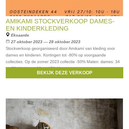
AMIKAMI STOCKVERKOOP DAMES-
EN KINDERKLEDING
Eksaarde
27 oktober 2023 --- 28 oktober 2023
Stockverkoop georganiseerd door Amikami van kleding voor
dames en kinderen. Kortingen tot -80% op voorgaande
collecties. Op de zomer 2023 collectie -50% Maten: dames: 34
tot 52, kinderen: 92 tot 176. Voor
BEKIJK DEZE VERKOOP
Merken:
Only
,
Vila
,
Ichi
,
Stones & Bones
,
B.Young
, ...