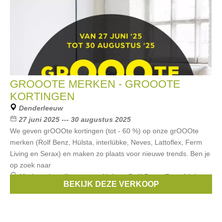
GROOOTE MERKEN - GROOOTE
KORTINGEN
Denderleeuw
27 juni 2025 --- 30 augustus 2025
We geven grOOOte kortingen (tot - 60 %) op onze grOOOte
merken (Rolf Benz, Hülsta, interlübke, Neves, Lattoflex, Ferm
Living en Serax) en maken zo plaats voor nieuwe trends. Ben je
op zoek naar
Merken:
lattoflex
,
serax
,
Hulsta
,
Rolf Benz
,
Ferm Living
,
BEKIJK DEZE VERKOOP
...