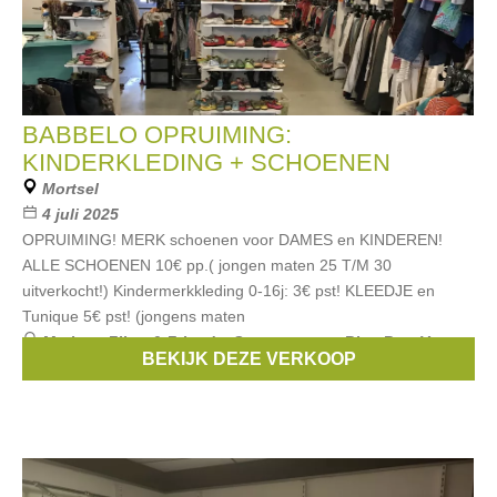
BABBELO OPRUIMING:
KINDERKLEDING + SCHOENEN
Mortsel
4 juli 2025
OPRUIMING! MERK schoenen voor DAMES en KINDEREN!
ALLE SCHOENEN 10€ pp.( jongen maten 25 T/M 30
uitverkocht!) Kindermerkkleding 0-16j: 3€ pst! KLEEDJE en
Tunique 5€ pst! (jongens maten
Merken:
Filou & Friends
,
Scapa
,
strass
,
Blue Bay
,
Van
BEKIJK DEZE VERKOOP
Hassels
, ...