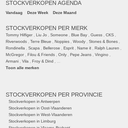
STOCKVERKOPEN AGENDA
Vandaag
Deze Week
Deze Maand
STOCKVERKOPEN PER MERK
Tommy Hilfiger
,
Liu Jo
,
Someone
,
Blue Bay
,
Guess
,
CKS
,
Riverwoods
,
Terre Bleue
,
Noppies
,
Woody
,
Stones & Bones
,
Rondinella
,
Scapa
,
Bellerose
,
Esprit
,
Name it
,
Ralph Lauren
,
McGregor
,
Filou & Friends
,
Only
,
Pepe Jeans
,
Vingino
,
Armani
,
Vila
,
Froy & Dind
, ...
Toon alle merken
STOCKVERKOPEN
PER PROVINCIE
Stockverkopen in Antwerpen
Stockverkopen in Oost-Vlaanderen
Stockverkopen in West-Vlaanderen
Stockverkopen in Limburg
Stockverkopen in Vlaams-Brabant