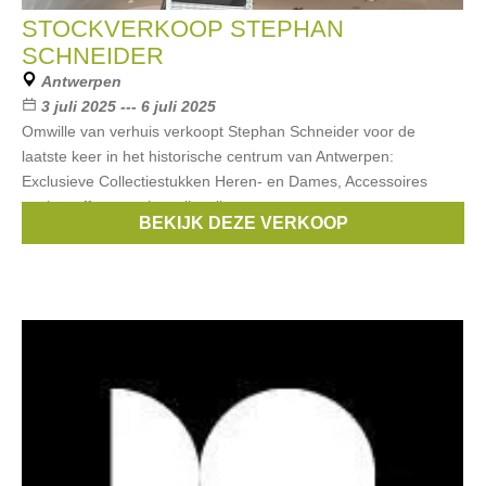
STOCKVERKOOP STEPHAN
SCHNEIDER
Antwerpen
3 juli 2025 --- 6 juli 2025
Omwille van verhuis verkoopt Stephan Schneider voor de
laatste keer in het historische centrum van Antwerpen:
Exclusieve Collectiestukken Heren- en Dames, Accessoires
zoals stoffen, voering, vlieseline,
BEKIJK DEZE VERKOOP
Merken:
Stephan Schneider