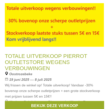
TOTALE UITVERKOOP PIERROT
OUTLETSTORE WEGENS
VERBOUWINGEN
Oostrozebeke
19 juni 2025 --- 8 juli 2025
Wij frissen de winkel op! Totale uitverkoop! Vandaar -30%
bovenop onze scherpe outletprijzen + een grote stockverkoop
met prijzen tussen 5€ en 15€!!
Merken:
Ralph Lauren
,
Riverwoods
,
Woody
,
Tommy
BEKIJK DEZE VERKOOP
Hilfiger
,
Name it
, ...