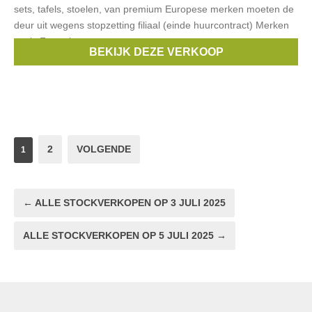
sets, tafels, stoelen, van premium Europese merken moeten de
deur uit wegens stopzetting filiaal (einde huurcontract) Merken
zoals Fermob,
BEKIJK DEZE VERKOOP
Merken:
Fermob
,
Emu
,
Fast
,
Glatz
,
Nardi
2
VOLGENDE
1
← ALLE STOCKVERKOPEN OP 3 JULI 2025
ALLE STOCKVERKOPEN OP 5 JULI 2025 →