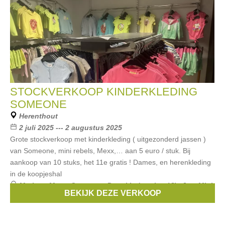
STOCKVERKOOP KINDERKLEDING
SOMEONE
Herenthout
2 juli 2025 --- 2 augustus 2025
Grote stockverkoop met kinderkleding ( uitgezonderd jassen )
van Someone, mini rebels, Mexx,… aan 5 euro / stuk. Bij
aankoop van 10 stuks, het 11e gratis ! Dames, en herenkleding
in de koopjeshal
Merken:
Mexx
,
Someone
,
Petrol Industries
,
Vila Joy
,
Mini
BEKIJK DEZE VERKOOP
Rebels