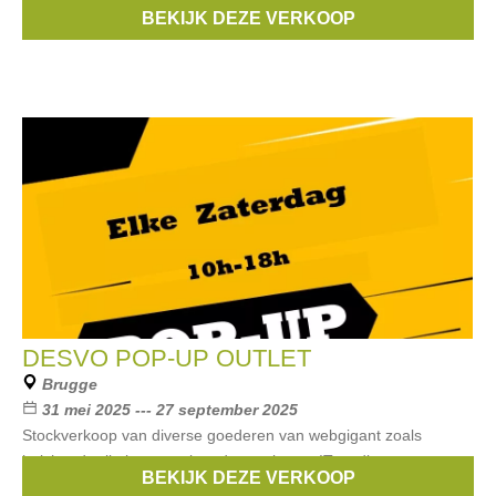
en textiel
BEKIJK DEZE VERKOOP
Merken:
De Witte Lietaer
,
MOOD!T
DESVO POP-UP OUTLET
Brugge
31 mei 2025 --- 27 september 2025
Stockverkoop van diverse goederen van webgigant zoals
huishoudartikelen, speelgoed, sportitems, IT, audio,
BEKIJK DEZE VERKOOP
verzorgingsitems, .... aan ultra lage prijzen.