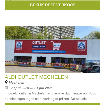
Kalli, Lotus,
BEKIJK DEZE VERKOOP
Merken:
Calvin Klein
,
Biba
,
Clayre & Eef
,
Lotus
,
Zinzi
, ...
ALDI OUTLET MECHELEN
Mechelen
12 april 2025 --- 31 juli 2025
In de Aldi outlet in Mechelen vind je elke dag nieuwe non-food
aanbiedingen tegen sterk verlaagde prijzen. De actuele
folderaanbiedingen en het vaste assortiment van Aldi is niet