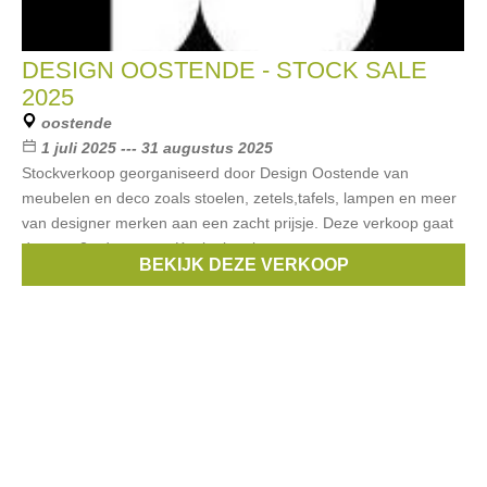
DESIGN OOSTENDE - STOCK SALE
2025
oostende
1 juli 2025 --- 31 augustus 2025
Stockverkoop georganiseerd door Design Oostende van
meubelen en deco zoals stoelen, zetels,tafels, lampen en meer
van designer merken aan een zacht prijsje. Deze verkoop gaat
door op 2 adressen: - Koninginnelaan
BEKIJK DEZE VERKOOP
Merken:
Vitra
,
Ethnicraft
,
B&B Italia
,
Edra
,
Cassina