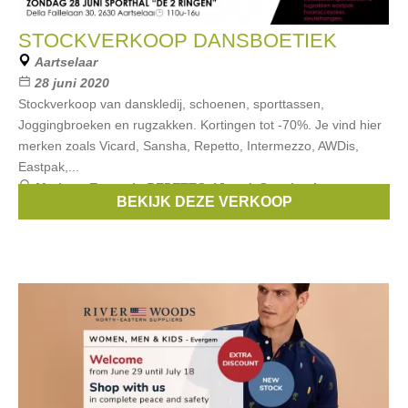
STOCKVERKOOP DANSBOETIEK
Aartselaar
28 juni 2020
Stockverkoop van danskledij, schoenen, sporttassen,
Joggingbroeken en rugzakken. Kortingen tot -70%. Je vind hier
merken zoals Vicard, Sansha, Repetto, Intermezzo, AWDis,
Eastpak,...
Merken:
Eastpak
,
REPETTO
,
Vicard
,
Sansha
,
Intermezzo
,
BEKIJK DEZE VERKOOP
...