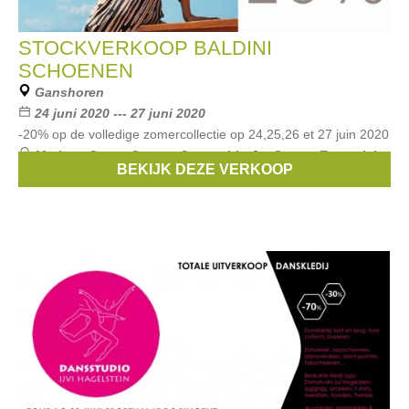
STOCKVERKOOP BALDINI
SCHOENEN
Ganshoren
24 juni 2020 --- 27 juni 2020
-20% op de volledige zomercollectie op 24,25,26 et 27 juin 2020
Merken:
Scapa Sports
,
Guess
,
Liu Jo
,
Scapa
,
Essentiel
,
BEKIJK DEZE VERKOOP
...