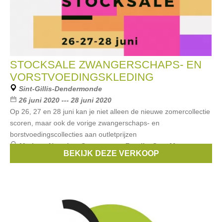
STOCKSALE ZWANGERSCHAPS- EN
VORSTVOEDINGSKLEDING
Sint-Gillis-Dendermonde
26 juni 2020 --- 28 juni 2020
Op 26, 27 en 28 juni kan je niet alleen de nieuwe zomercollectie
scoren, maar ook de vorige zwangerschaps- en
borstvoedingscollecties aan outletprijzen
Merken:
Noppies
,
Queen mum
,
Fragile
,
Sara Menonove
,
BEKIJK DEZE VERKOOP
mamalicious
, ...