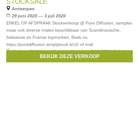
STOCKSALE
Antwerpen
29 juni 2020 --- 3 juli 2020
ENKEL OP AFSPRAAK Stockverkoop @ Pure Diffusion: samples
maar ook diverse maten beschikbaar van Scandinavische,
Italiaanse en Franse topmerken. Boek nu:
https://purediffusion.simplybook.it/v2/ of mail
Merken:
Relish
,
my Sunday Morning
,
ROBERTA BIAGI
,
BEKIJK DEZE VERKOOP
Liv The Label
,
Amuse Society
, ...