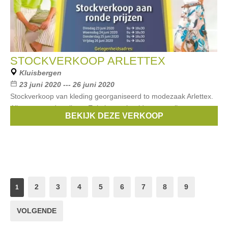
STOCKVERKOOP ARLETTEX
Kluisbergen
23 juni 2020 --- 26 juni 2020
Stockverkoop van kleding georganiseerd to modezaak Arlettex.
Alles aan ronde prijzen. Enkele voorbeelden van prijzen:
BEKIJK DEZE VERKOOP
DAMES: kleedjes : €25 - €50 broeken: €25 t-shirts: €10,
2
3
4
5
6
7
8
9
1
VOLGENDE