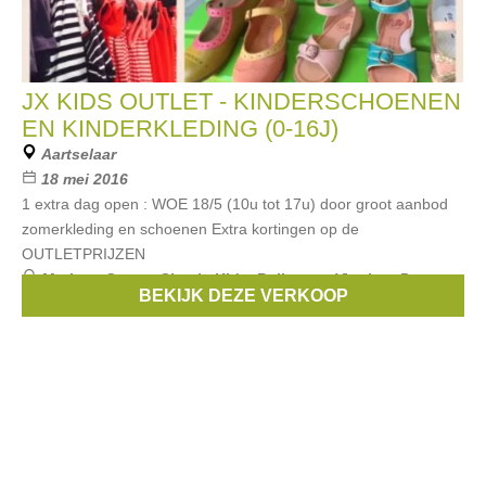
JX KIDS OUTLET - KINDERSCHOENEN
EN KINDERKLEDING (0-16J)
Aartselaar
18 mei 2016
1 extra dag open : WOE 18/5 (10u tot 17u) door groot aanbod
zomerkleding en schoenen Extra kortingen op de
OUTLETPRIJZEN
Merken:
Scapa
,
Simple Kids
,
Bellerose
,
Vingino
,
Pom
BEKIJK DEZE VERKOOP
D'Api
, ...