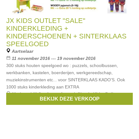
JX KIDS OUTLET "SALE"
KINDERKLEDING +
KINDERSCHOENEN + SINTERKLAAS
SPEELGOED
Aartselaar
11 november 2016 --- 19 november 2016
300 stuks houten speelgoed wo : puzzels, schoolbussen,
werkbanken, kastelen, boerderijen, werkgereedschap,
muziekinstrumenten etc... voor SINTERKLAAS KADO'S. Ook
1000 stuks kinderkleding aan EXTRA
Merken:
Lili Gaufrette
,
Armani
,
Simple Kids
,
Bellerose
,
BEKIJK DEZE VERKOOP
Rondinella
, ...