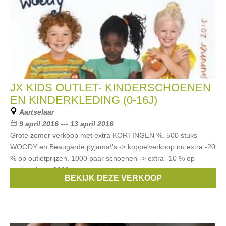
JX KIDS OUTLET- KINDERSCHOENEN
EN KINDERKLEDING (0-16J)
Aartselaar
9 april 2016 --- 13 april 2016
Grote zomer verkoop met extra KORTINGEN %. 500 stuks
WOODY en Beaugarde pyjama\'s -> koppelverkoop nu extra -20
% op outletprijzen. 1000 paar schoenen -> extra -10 % op
outletprijzen. 3000
BEKIJK DEZE VERKOOP
Merken:
Liu Jo
,
Scapa
,
Simonetta
,
Bellerose
,
CKS
, ...