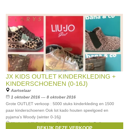
JX KIDS OUTLET KINDERKLEDING +
KINDERSCHOENEN (0-16J)
Aartselaar
1 oktober 2016 --- 8 oktober 2016
Grote OUTLET verkoop : 5000 stuks kinderkleding en 1500
paar kinderschoenen Ook lot kado houten speelgoed en
pyjama's Woody (winter 0-16j)
Merken:
Lili Gaufrette
,
Simonetta
,
Bengh
,
Bellerose
,
BEKIJK DEZE VERKOOP