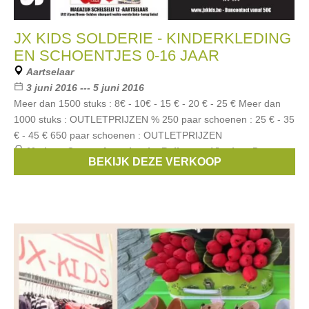
JX KIDS SOLDERIE - KINDERKLEDING
EN SCHOENTJES 0-16 JAAR
Aartselaar
3 juni 2016 --- 5 juni 2016
Meer dan 1500 stuks : 8€ - 10€ - 15 € - 20 € - 25 € Meer dan
1000 stuks : OUTLETPRIJZEN % 250 paar schoenen : 25 € - 35
€ - 45 € 650 paar schoenen : OUTLETPRIJZEN
Merken:
Scapa
,
Anne kurris
,
Bellerose
,
Vingino
,
Pom
BEKIJK DEZE VERKOOP
D'Api
, ...