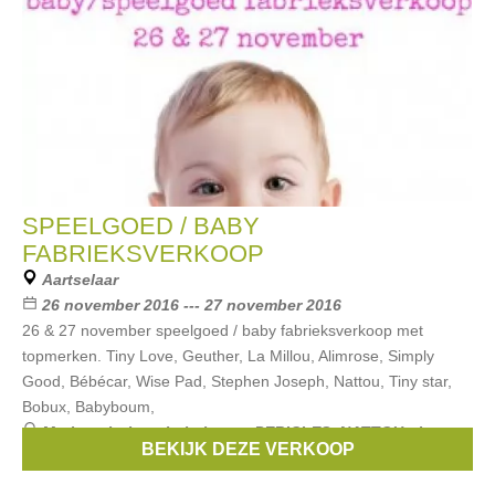
SPEELGOED / BABY
FABRIEKSVERKOOP
Aartselaar
26 november 2016 --- 27 november 2016
26 & 27 november speelgoed / baby fabrieksverkoop met
topmerken. Tiny Love, Geuther, La Millou, Alimrose, Simply
Good, Bébécar, Wise Pad, Stephen Joseph, Nattou, Tiny star,
Bobux, Babyboum,
Merken:
bobux
,
babyboum
,
PERICLES
,
NATTOU
,
tiny
BEKIJK DEZE VERKOOP
love
, ...