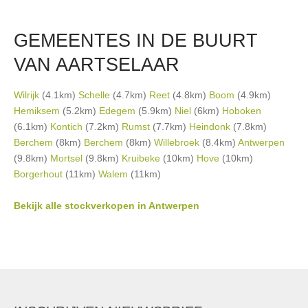
GEMEENTES IN DE BUURT
VAN AARTSELAAR
Wilrijk
(4.1km)
Schelle
(4.7km)
Reet
(4.8km)
Boom
(4.9km)
Hemiksem
(5.2km)
Edegem
(5.9km)
Niel
(6km)
Hoboken
(6.1km)
Kontich
(7.2km)
Rumst
(7.7km)
Heindonk
(7.8km)
Berchem
(8km)
Berchem
(8km)
Willebroek
(8.4km)
Antwerpen
(9.8km)
Mortsel
(9.8km)
Kruibeke
(10km)
Hove
(10km)
Borgerhout
(11km)
Walem
(11km)
Bekijk alle stockverkopen in Antwerpen