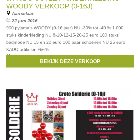
WOODY VERKOOP (0-16J)
Aartselaar
22 juni 2016
900 pyjama's WOODY (0-16 jaar) NU -30% tot -40 % 1.000
stuks kinderkleding NU 8-10-12-15-20-25 euro 100 stuks
badmode NU 15 en 20 euro 100 paar schoenen NU 25 euro
KADO artikelen %%%
Merken:
Bengh
,
Bellerose
,
Vingino
,
American Outfitters
,
BEKIJK DEZE VERKOOP
Woody
, ...