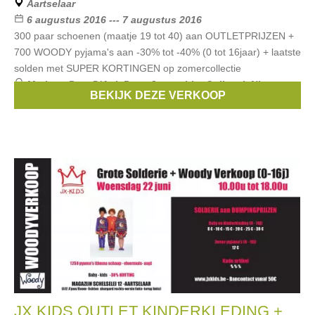
Aartselaar
6 augustus 2016 --- 7 augustus 2016
300 paar schoenen (maatje 19 tot 40) aan OUTLETPRIJZEN +
700 WOODY pyjama's aan -30% tot -40% (0 tot 16jaar) + laatste
solden met SUPER KORTINGEN op zomercollectie
Merken:
Pom D'Api
,
Pepe Jeans
,
hip
,
Gallucci
,
Ninette en
BEKIJK DEZE VERKOOP
Fleur
, ...
JX KIDS OUTLET KINDERKLEDING +