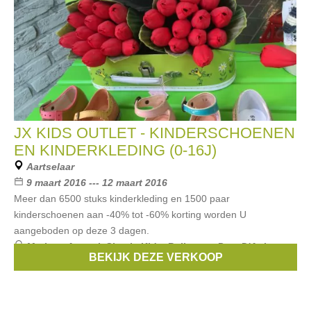
JX KIDS OUTLET - KINDERSCHOENEN
EN KINDERKLEDING (0-16J)
Aartselaar
9 maart 2016 --- 12 maart 2016
Meer dan 6500 stuks kinderkleding en 1500 paar
kinderschoenen aan -40% tot -60% korting worden U
aangeboden op deze 3 dagen.
Merken:
Armani
,
Simple Kids
,
Bellerose
,
Pom D'Api
,
BEKIJK DEZE VERKOOP
Rondinella
, ...