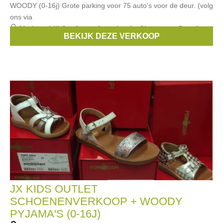
WOODY (0-16j) Grote parking voor 75 auto's voor de deur. (volg
ons via
Merken:
Lili Gaufrette
,
Anne kurris
,
Simonetta
,
Bengh
,
BEKIJK DEZE VERKOOP
Bellerose
, ...
JX KIDS OUTLET
SCHOENENVERKOOP + WOODY
PYJAMA'S (0-16J)