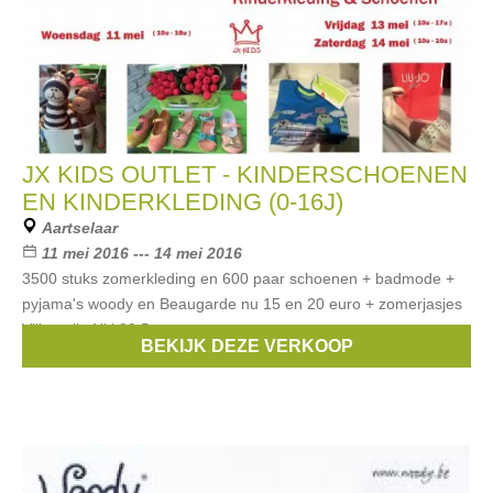
JX KIDS OUTLET - KINDERSCHOENEN
EN KINDERKLEDING (0-16J)
Aartselaar
11 mei 2016 --- 14 mei 2016
3500 stuks zomerkleding en 600 paar schoenen + badmode +
pyjama's woody en Beaugarde nu 15 en 20 euro + zomerjasjes
Villervalla NU 39,5 euro.
BEKIJK DEZE VERKOOP
Merken:
Armani
,
Scapa
,
Simonetta
,
Bellerose
,
Vingino
, ...