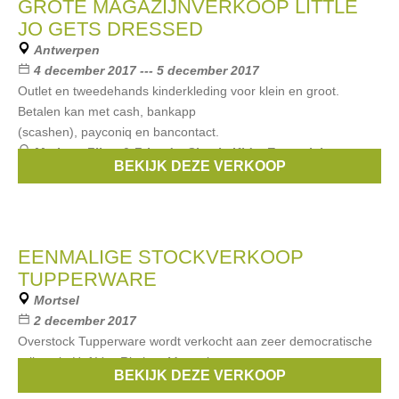
GROTE MAGAZIJNVERKOOP LITTLE
JO GETS DRESSED
Antwerpen
4 december 2017 --- 5 december 2017
Outlet en tweedehands kinderkleding voor klein en groot.
Betalen kan met cash, bankapp
(scashen), payconiq en bancontact.
Merken:
Filou & Friends
,
Simple Kids
,
Essentiel
,
BEKIJK DEZE VERKOOP
Bellerose
,
Van Hassels
, ...
EENMALIGE STOCKVERKOOP
TUPPERWARE
Mortsel
2 december 2017
Overstock Tupperware wordt verkocht aan zeer democratische
prijzen in Hof Van Rieth te Mortsel.
BEKIJK DEZE VERKOOP
Merken:
Tupperware