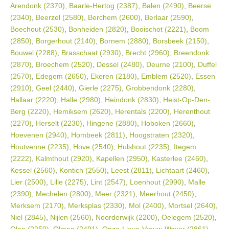
Arendonk (2370)
,
Baarle-Hertog (2387)
,
Balen (2490)
,
Beerse
(2340)
,
Beerzel (2580)
,
Berchem (2600)
,
Berlaar (2590)
,
Boechout (2530)
,
Bonheiden (2820)
,
Booischot (2221)
,
Boom
(2850)
,
Borgerhout (2140)
,
Bornem (2880)
,
Borsbeek (2150)
,
Bouwel (2288)
,
Brasschaat (2930)
,
Brecht (2960)
,
Breendonk
(2870)
,
Broechem (2520)
,
Dessel (2480)
,
Deurne (2100)
,
Duffel
(2570)
,
Edegem (2650)
,
Ekeren (2180)
,
Emblem (2520)
,
Essen
(2910)
,
Geel (2440)
,
Gierle (2275)
,
Grobbendonk (2280)
,
Hallaar (2220)
,
Halle (2980)
,
Heindonk (2830)
,
Heist-Op-Den-
Berg (2220)
,
Hemiksem (2620)
,
Herentals (2200)
,
Herenthout
(2270)
,
Herselt (2230)
,
Hingene (2880)
,
Hoboken (2660)
,
Hoevenen (2940)
,
Hombeek (2811)
,
Hoogstraten (2320)
,
Houtvenne (2235)
,
Hove (2540)
,
Hulshout (2235)
,
Itegem
(2222)
,
Kalmthout (2920)
,
Kapellen (2950)
,
Kasterlee (2460)
,
Kessel (2560)
,
Kontich (2550)
,
Leest (2811)
,
Lichtaart (2460)
,
Lier (2500)
,
Lille (2275)
,
Lint (2547)
,
Loenhout (2990)
,
Malle
(2390)
,
Mechelen (2800)
,
Meer (2321)
,
Meerhout (2450)
,
Merksem (2170)
,
Merksplas (2330)
,
Mol (2400)
,
Mortsel (2640)
,
Niel (2845)
,
Nijlen (2560)
,
Noorderwijk (2200)
,
Oelegem (2520)
,