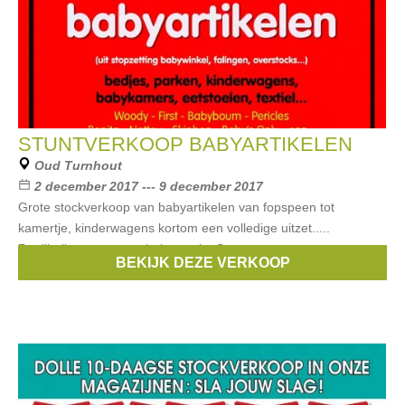
STUNTVERKOOP BABYARTIKELEN
Oud Turnhout
2 december 2017 --- 9 december 2017
Grote stockverkoop van babyartikelen van fopspeen tot
kamertje, kinderwagens kortom een volledige uitzet.....
Partijhallen naast meubelen outlet Swaneven.....
BEKIJK DEZE VERKOOP
Merken:
First
,
Woody
,
Childwood
,
Bopita
,
NATTOU
, ...