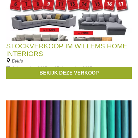
STOCKVERKOOP IM WILLEMS HOME
INTERIORS
Eeklo
6 december 2017 --- 17 december 2017
BEKIJK DEZE VERKOOP
Salons, relaxen, meubelen en stoelen aan weggeefprijzen.