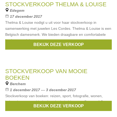
STOCKVERKOOP THELMA & LOUISE
Edegem
17 december 2017
Thelma & Louise nodigt u uit voor haar stockverkoop in
samenwerking met juwelen Les Cordes. Thelma & Louise is een
Belgisch damesmerk. We bieden draagbare en comfortabele
basics met pittige accenten.
BEKIJK DEZE VERKOOP
Merken:
Les Cordes
,
Thelma & Louise
STOCKVERKOOP VAN MOOIE
BOEKEN
Berchem
1 december 2017 --- 3 december 2017
Stockverkoop van boeken: reizen, sport, fotografie, wonen,
koken, kunst, geschiedenis,... in de kelders van Brouwerij De
BEKIJK DEZE VERKOOP
Koninck. Tot 80% korting.