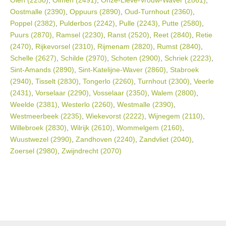
Olen (2250)
,
Olmen (2491)
,
Onze-Lieve-Vrouw-Waver (2861)
,
Oostmalle (2390)
,
Oppuurs (2890)
,
Oud-Turnhout (2360)
,
Poppel (2382)
,
Pulderbos (2242)
,
Pulle (2243)
,
Putte (2580)
,
Puurs (2870)
,
Ramsel (2230)
,
Ranst (2520)
,
Reet (2840)
,
Retie
(2470)
,
Rijkevorsel (2310)
,
Rijmenam (2820)
,
Rumst (2840)
,
Schelle (2627)
,
Schilde (2970)
,
Schoten (2900)
,
Schriek (2223)
,
Sint-Amands (2890)
,
Sint-Katelijne-Waver (2860)
,
Stabroek
(2940)
,
Tisselt (2830)
,
Tongerlo (2260)
,
Turnhout (2300)
,
Veerle
(2431)
,
Vorselaar (2290)
,
Vosselaar (2350)
,
Walem (2800)
,
Weelde (2381)
,
Westerlo (2260)
,
Westmalle (2390)
,
Westmeerbeek (2235)
,
Wiekevorst (2222)
,
Wijnegem (2110)
,
Willebroek (2830)
,
Wilrijk (2610)
,
Wommelgem (2160)
,
Wuustwezel (2990)
,
Zandhoven (2240)
,
Zandvliet (2040)
,
Zoersel (2980)
,
Zwijndrecht (2070)