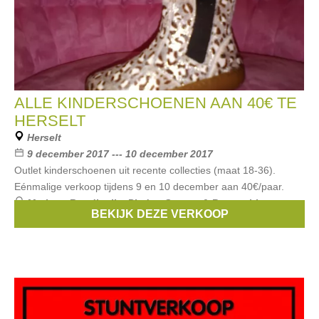
ALLE KINDERSCHOENEN AAN 40€ TE
HERSELT
Herselt
9 december 2017 --- 10 december 2017
Outlet kinderschoenen uit recente collecties (maat 18-36).
Eénmalige verkoop tijdens 9 en 10 december aan 40€/paar.
Merken:
Rondinella
,
Piedro
,
Stones & Bones
,
hip
,
BEKIJK DEZE VERKOOP
Gallucci
, ...