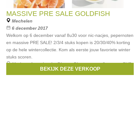
MASSIVE PRE SALE GOLDFISH
Mechelen
6 december 2017
Welkom op 6 december vanaf 8u30 voor nic-nacjes, pepernoten
en massive PRE SALE! 2/3/4 stuks kopen is 20/30/40% korting
op de hele wintercollectie. Kom als eerste jouw favoriete winter
stuks scoren.
Merken:
Anne kurris
,
Rita co Rita
,
aymara
,
Superga
,
FUB
,
BEKIJK DEZE VERKOOP
...