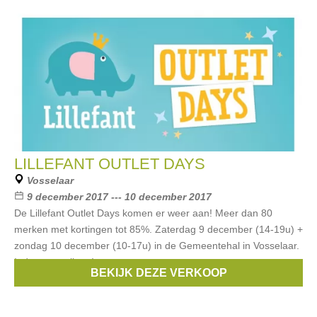
LILLEFANT OUTLET DAYS
Vosselaar
9 december 2017 --- 10 december 2017
De Lillefant Outlet Days komen er weer aan! Meer dan 80
merken met kortingen tot 85%. Zaterdag 9 december (14-19u) +
zondag 10 december (10-17u) in de Gemeentehal in Vosselaar.
Iedereen welkom!
BEKIJK DEZE VERKOOP
Merken:
Mim-Pi
,
Someone
,
Name it
,
Albababy
,
Wild
, ...