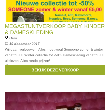
MEGASTUNTVERKOOP BABY, KINDER
& DAMESKLEDING
Ham
10 december 2017
Wij gaan verbouwen! Alles moet weg! Someone zomer & winter
vanaf €5,00 Winter collectie tot -50% Dameskleding vanaf €5,00
uitkiezen. Alles ronde prijzen!
Merken:
Noppies
,
Someone
,
Name it
,
PIECES
,
BEKIJK DEZE VERKOOP
Maxomorra
, ...