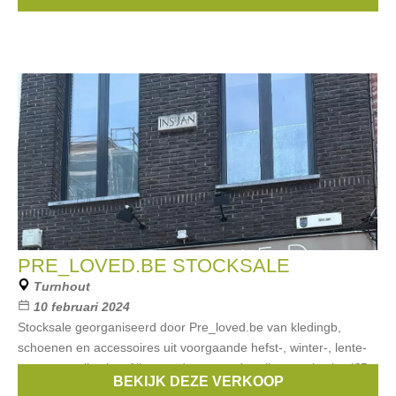
€5 tot €70. Betalen
PRE_LOVED.BE STOCKSALE
Turnhout
10 februari 2024
Stocksale georganiseerd door Pre_loved.be van kledingb,
schoenen en accessoires uit voorgaande hefst-, winter-, lente-
en zomercollecties. Alles wordt aan ronde prijzen verkocht. (€5,
BEKIJK DEZE VERKOOP
€10