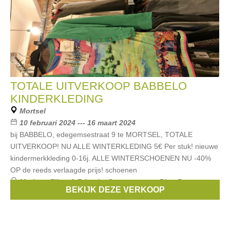
TOTALE UITVERKOOP BABBELO
KINDERKLEDING
Mortsel
10 februari 2024 --- 16 maart 2024
bij BABBELO, edegemsestraat 9 te MORTSEL, TOTALE
UITVERKOOP! NU ALLE WINTERKLEDING 5€ Per stuk! nieuwe
kindermerkkleding 0-16j. ALLE WINTERSCHOENEN NU -40%
OP de reeds verlaagde prijs! schoenen
Merken:
Filou & Friends
,
Scapa
,
strass
,
Blue Bay
,
BEKIJK DEZE VERKOOP
Essentiel
, ...