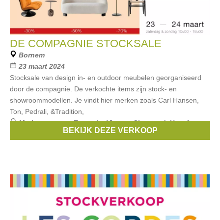
DE COMPAGNIE STOCKSALE
Bornem
23 maart 2024
Stocksale van design in- en outdoor meubelen georganiseerd
door de compagnie. De verkochte items zijn stock- en
showroommodellen. Je vindt hier merken zoals Carl Hansen,
Ton, Pedrali, &Tradition,
Merken:
muuto
,
Extremis
,
Vincent Sheppard
,
Hay
,
Arco
,
BEKIJK DEZE VERKOOP
...