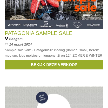
PATAGONIA SAMPLE SALE
Edegem
14 maart 2024
Sample sale van: - Patagonia®: kleding (dames: small, heren:
medium, kids meisjes en jongens: 2j en 12j) ZOMER & WINTER
& SKI, rugzakken - Klean Kanteen®: flessen (enkelwandig,
BEKIJK DEZE VERKOOP
dubbelwandig,