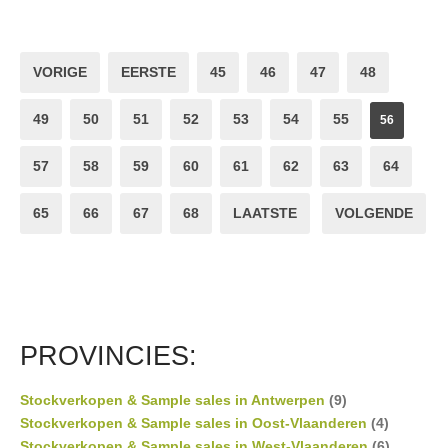
VORIGE
EERSTE
45
46
47
48
49
50
51
52
53
54
55
56
57
58
59
60
61
62
63
64
65
66
67
68
LAATSTE
VOLGENDE
PROVINCIES:
Stockverkopen & Sample sales in Antwerpen
(9)
Stockverkopen & Sample sales in Oost-Vlaanderen
(4)
Stockverkopen & Sample sales in West-Vlaanderen
(6)