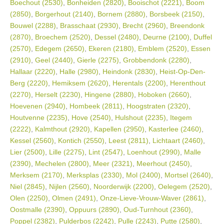
Boechout (2530)
,
Bonheiden (2820)
,
Booischot (2221)
,
Boom
(2850)
,
Borgerhout (2140)
,
Bornem (2880)
,
Borsbeek (2150)
,
Bouwel (2288)
,
Brasschaat (2930)
,
Brecht (2960)
,
Breendonk
(2870)
,
Broechem (2520)
,
Dessel (2480)
,
Deurne (2100)
,
Duffel
(2570)
,
Edegem (2650)
,
Ekeren (2180)
,
Emblem (2520)
,
Essen
(2910)
,
Geel (2440)
,
Gierle (2275)
,
Grobbendonk (2280)
,
Hallaar (2220)
,
Halle (2980)
,
Heindonk (2830)
,
Heist-Op-Den-
Berg (2220)
,
Hemiksem (2620)
,
Herentals (2200)
,
Herenthout
(2270)
,
Herselt (2230)
,
Hingene (2880)
,
Hoboken (2660)
,
Hoevenen (2940)
,
Hombeek (2811)
,
Hoogstraten (2320)
,
Houtvenne (2235)
,
Hove (2540)
,
Hulshout (2235)
,
Itegem
(2222)
,
Kalmthout (2920)
,
Kapellen (2950)
,
Kasterlee (2460)
,
Kessel (2560)
,
Kontich (2550)
,
Leest (2811)
,
Lichtaart (2460)
,
Lier (2500)
,
Lille (2275)
,
Lint (2547)
,
Loenhout (2990)
,
Malle
(2390)
,
Mechelen (2800)
,
Meer (2321)
,
Meerhout (2450)
,
Merksem (2170)
,
Merksplas (2330)
,
Mol (2400)
,
Mortsel (2640)
,
Niel (2845)
,
Nijlen (2560)
,
Noorderwijk (2200)
,
Oelegem (2520)
,
Olen (2250)
,
Olmen (2491)
,
Onze-Lieve-Vrouw-Waver (2861)
,
Oostmalle (2390)
,
Oppuurs (2890)
,
Oud-Turnhout (2360)
,
Poppel (2382)
,
Pulderbos (2242)
,
Pulle (2243)
,
Putte (2580)
,