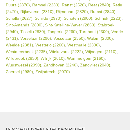
Puurs (2870)
,
Ramsel (2230)
,
Ranst (2520)
,
Reet (2840)
,
Retie
(2470)
,
Rijkevorsel (2310)
,
Rijmenam (2820)
,
Rumst (2840)
,
Schelle (2627)
,
Schilde (2970)
,
Schoten (2900)
,
Schriek (2223)
,
Sint-Amands (2890)
,
Sint-Katelijne-Waver (2860)
,
Stabroek
(2940)
,
Tisselt (2830)
,
Tongerlo (2260)
,
Turnhout (2300)
,
Veerle
(2431)
,
Vorselaar (2290)
,
Vosselaar (2350)
,
Walem (2800)
,
Weelde (2381)
,
Westerlo (2260)
,
Westmalle (2390)
,
Westmeerbeek (2235)
,
Wiekevorst (2222)
,
Wijnegem (2110)
,
Willebroek (2830)
,
Wilrijk (2610)
,
Wommelgem (2160)
,
Wuustwezel (2990)
,
Zandhoven (2240)
,
Zandvliet (2040)
,
Zoersel (2980)
,
Zwijndrecht (2070)
INSCHRIJVEN NIEUWSBRIEF