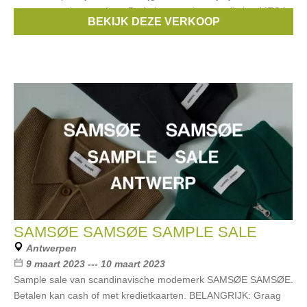
moeten we plaats maken. De hele maand maart zijn het MEGA
BEKIJK DEZE VERKOOP
kortingen tot
SAMSØE SAMSØE SAMPLE SALE
Antwerpen
9 maart 2023 --- 10 maart 2023
Sample sale van scandinavische modemerk SAMSØE SAMSØE.
Betalen kan cash of met kredietkaarten. BELANGRIJK: Graag