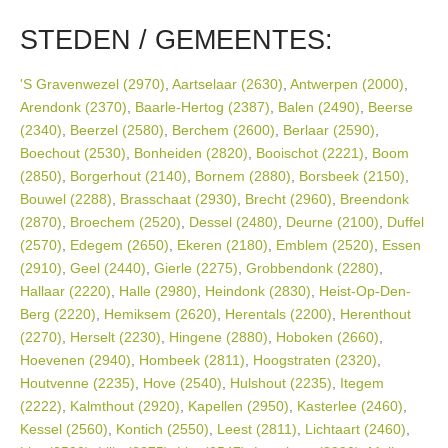
STEDEN / GEMEENTES:
'S Gravenwezel (2970)
,
Aartselaar (2630)
,
Antwerpen (2000)
,
Arendonk (2370)
,
Baarle-Hertog (2387)
,
Balen (2490)
,
Beerse
(2340)
,
Beerzel (2580)
,
Berchem (2600)
,
Berlaar (2590)
,
Boechout (2530)
,
Bonheiden (2820)
,
Booischot (2221)
,
Boom
(2850)
,
Borgerhout (2140)
,
Bornem (2880)
,
Borsbeek (2150)
,
Bouwel (2288)
,
Brasschaat (2930)
,
Brecht (2960)
,
Breendonk
(2870)
,
Broechem (2520)
,
Dessel (2480)
,
Deurne (2100)
,
Duffel
(2570)
,
Edegem (2650)
,
Ekeren (2180)
,
Emblem (2520)
,
Essen
(2910)
,
Geel (2440)
,
Gierle (2275)
,
Grobbendonk (2280)
,
Hallaar (2220)
,
Halle (2980)
,
Heindonk (2830)
,
Heist-Op-Den-
Berg (2220)
,
Hemiksem (2620)
,
Herentals (2200)
,
Herenthout
(2270)
,
Herselt (2230)
,
Hingene (2880)
,
Hoboken (2660)
,
Hoevenen (2940)
,
Hombeek (2811)
,
Hoogstraten (2320)
,
Houtvenne (2235)
,
Hove (2540)
,
Hulshout (2235)
,
Itegem
(2222)
,
Kalmthout (2920)
,
Kapellen (2950)
,
Kasterlee (2460)
,
Kessel (2560)
,
Kontich (2550)
,
Leest (2811)
,
Lichtaart (2460)
,