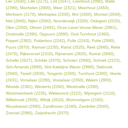
Lier (2500)
,
Lille (2275)
,
Lint (2547)
,
Loenhout (2990)
,
Malle
(2390)
,
Mechelen (2800)
,
Meer (2321)
,
Meerhout (2450)
,
Merksem (2170)
,
Merksplas (2330)
,
Mol (2400)
,
Mortsel (2640)
,
Niel (2845)
,
Nijlen (2560)
,
Noorderwijk (2200)
,
Oelegem (2520)
,
Olen (2250)
,
Olmen (2491)
,
Onze-Lieve-Vrouw-Waver (2861)
,
Oostmalle (2390)
,
Oppuurs (2890)
,
Oud-Turnhout (2360)
,
Poppel (2382)
,
Pulderbos (2242)
,
Pulle (2243)
,
Putte (2580)
,
Puurs (2870)
,
Ramsel (2230)
,
Ranst (2520)
,
Reet (2840)
,
Retie
(2470)
,
Rijkevorsel (2310)
,
Rijmenam (2820)
,
Rumst (2840)
,
Schelle (2627)
,
Schilde (2970)
,
Schoten (2900)
,
Schriek (2223)
,
Sint-Amands (2890)
,
Sint-Katelijne-Waver (2860)
,
Stabroek
(2940)
,
Tisselt (2830)
,
Tongerlo (2260)
,
Turnhout (2300)
,
Veerle
(2431)
,
Vorselaar (2290)
,
Vosselaar (2350)
,
Walem (2800)
,
Weelde (2381)
,
Westerlo (2260)
,
Westmalle (2390)
,
Westmeerbeek (2235)
,
Wiekevorst (2222)
,
Wijnegem (2110)
,
Willebroek (2830)
,
Wilrijk (2610)
,
Wommelgem (2160)
,
Wuustwezel (2990)
,
Zandhoven (2240)
,
Zandvliet (2040)
,
Zoersel (2980)
,
Zwijndrecht (2070)