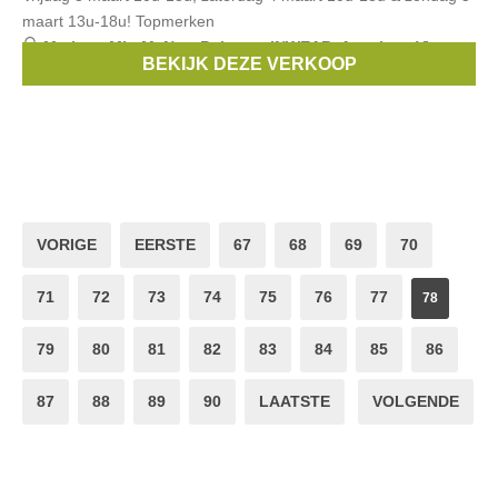
maart 13u-18u! Topmerken
Merken:
MbyM
,
New Balance
,
INWEAR
,
American Vintage
,
BEKIJK DEZE VERKOOP
Nathalie Vleeschouwer
, ...
VORIGE
EERSTE
67
68
69
70
71
72
73
74
75
76
77
78
79
80
81
82
83
84
85
86
87
88
89
90
LAATSTE
VOLGENDE