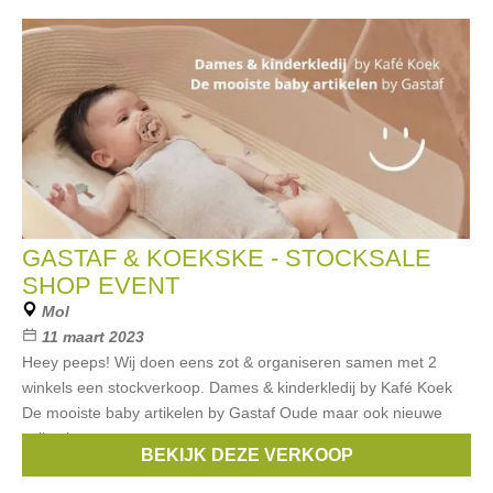
GASTAF & KOEKSKE - STOCKSALE
SHOP EVENT
Mol
11 maart 2023
Heey peeps! Wij doen eens zot & organiseren samen met 2
winkels een stockverkoop. Dames & kinderkledij by Kafé Koek
De mooiste baby artikelen by Gastaf Oude maar ook nieuwe
collectie
BEKIJK DEZE VERKOOP
Merken:
Cybex
,
joolz
,
Trixie
,
jollein
,
Little dutch
, ...