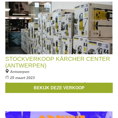
STOCKVERKOOP KÄRCHER CENTER
(ANTWERPEN)
Antwerpen
25 maart 2023
Stockverkoop georganiseerd door het Kärcher Center in
BEKIJK DEZE VERKOOP
Antwerpen. Tot -50% korting.