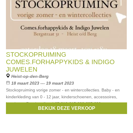
STOCKOPRUIMING
COMES.FORHAPPYKIDS & INDIGO
JUWELEN
Heist-op-den-Berg
18 maart 2023 --- 19 maart 2023
Stockopruiming vorige zomer - en wintercollecties. Baby - en
kinderkleding van 0 - 12 jaar, kinderschoenen, accessoires,
juwelen,... Ronde prijzen! €5 €10 €15 €20 €25 €30
BEKIJK DEZE VERKOOP
Merken:
VANS
,
Saucony
,
Clarks
,
KAVAT
,
MY Jewellery
, ...