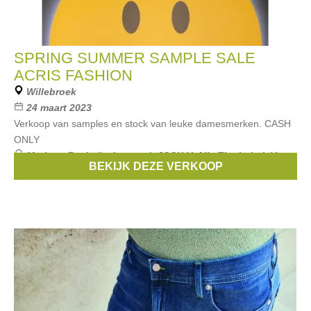
SPRING SUMMER SAMPLE SALE
ACRIS FASHION
Willebroek
24 maart 2023
Verkoop van samples en stock van leuke damesmerken. CASH
ONLY
Merken:
Becksöndergaard
,
JOSH V
,
Alix The Label
,
Yaya
BEKIJK DEZE VERKOOP
the Brand
,
Pom Amsterdam
, ...