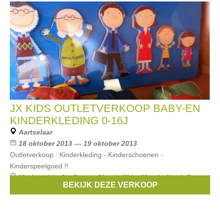
JX KIDS OUTLETVERKOOP BABY-EN
KINDERKLEDING 0-16J
Aartselaar
18 oktober 2013 --- 19 oktober 2013
Outletverkoop : Kinderkleding - Kinderschoenen -
Kinderspeelgoed !!
Merken:
Liu Jo
,
Scapa
,
Simple Kids
,
Mer du Nord
,
Zorra
,
BEKIJK DEZE VERKOOP
...