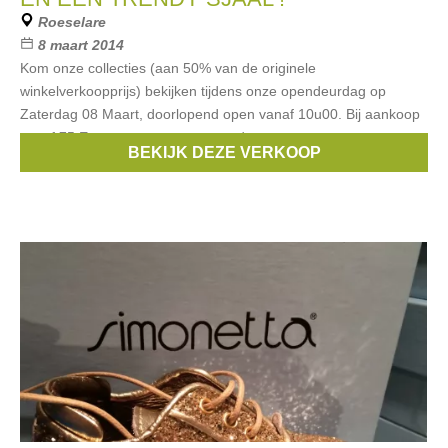
Roeselare
8 maart 2014
Kom onze collecties (aan 50% van de originele
winkelverkoopprijs) bekijken tijdens onze opendeurdag op
Zaterdag 08 Maart, doorlopend open vanaf 10u00. Bij aankoop
vanaf 75 Euro ontvangt u een trendy
BEKIJK DEZE VERKOOP
Merken:
Armani
,
Liu Jo
,
Scapa
,
Max Mara
,
Sportmax
, ...