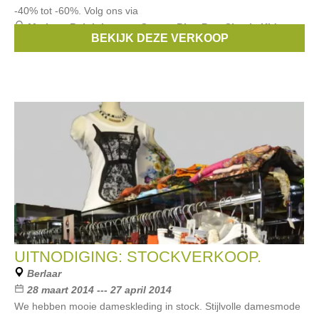
-40% tot -60%. Volg ons via
Merken:
Ralph Lauren
,
Scapa
,
Blue Bay
,
Simple Kids
,
BEKIJK DEZE VERKOOP
Mer du Nord
, ...
UITNODIGING: STOCKVERKOOP.
Berlaar
28 maart 2014 --- 27 april 2014
We hebben mooie dameskleding in stock. Stijlvolle damesmode