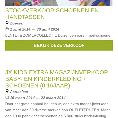
STOCKVERKOOP SCHOENEN EN
HANDTASSEN
Zoersel
1 april 2014 --- 30 april 2014
LENTE- & ZOMERCOLLECTIE Duizenden paren merkschoenen
voor dames, heren en kinderen aan sterk verlaagde prijzen.
BEKIJK DEZE VERKOOP
Merken:
Esprit
,
Lacoste
,
Hugo Boss
,
Scapa
,
Replay
, ...
JX KIDS EXTRA MAGAZIJNVERKOOP
BABY- EN KINDERKLEDING +
SCHOENEN (0-16JAAR)
Aartselaar
19 maart 2014 --- 22 maart 2014
Door het grote aanbod houden wij een extra magazijnverkoop
van meer dan 60 diverse merken aan OUTLETPRIJZEN. Meer
dan 1000 paar kinderschoenen en 5.000 stuks kinderkleding