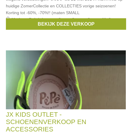
huidige ZomerCollectie en COLLECTIES vorige seizoenen!
Korting tot -60%, -70%!! (maten SMALL
Merken:
Ralph Lauren
,
Scapa Sports
,
Scapa
,
McGregor
,
BEKIJK DEZE VERKOOP
Replay
, ...
JX KIDS OUTLET -
SCHOENENVERKOOP EN
ACCESSORIES