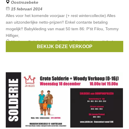
Oostrozebeke
15 februari 2014
Alles voor het komende voorjaar (+ rest wintercollectie) Alles
aan uitzonderlijke netto-prijzen!! Enkel contante betaling
mogelijk!! Babykleding van maat 50 tem 86: P’tit Filou, Tommy
Hilfiger,
Merken:
Ralph Lauren
,
Filou & Friends
,
Mexx
,
Il Gufo
,
BEKIJK DEZE VERKOOP
Esprit
, ...