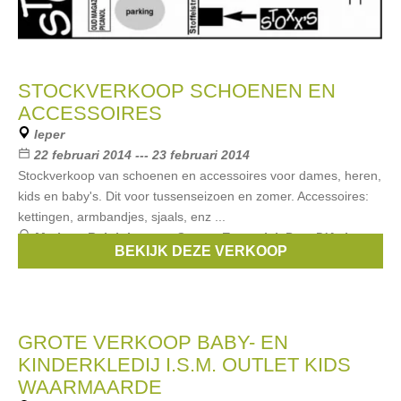
STOCKVERKOOP SCHOENEN EN
ACCESSOIRES
Ieper
22 februari 2014 --- 23 februari 2014
Stockverkoop van schoenen en accessoires voor dames, heren,
kids en baby's. Dit voor tussenseizoen en zomer. Accessoires:
kettingen, armbandjes, sjaals, enz ...
Merken:
Ralph Lauren
,
Scapa
,
Essentiel
,
Pom D'Api
,
BEKIJK DEZE VERKOOP
Perche No
, ...
GROTE VERKOOP BABY- EN
KINDERKLEDIJ I.S.M. OUTLET KIDS
WAARMAARDE