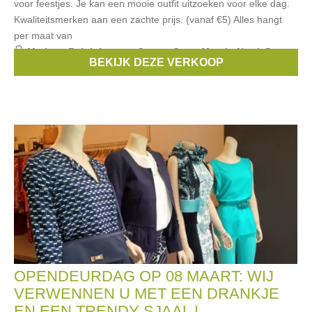
voor feestjes. Je kan een mooie outfit uitzoeken voor elke dag.
Kwaliteitsmerken aan een zachte prijs. (vanaf €5) Alles hangt
per maat van
Merken:
Ralph Lauren
,
Scapa
,
Gant
,
Mer du Nord
,
Dept
,
BEKIJK DEZE VERKOOP
...
OPENDEURDAG OP 08 MAART: WIJ
VERWENNEN U MET EEN DRANKJE
EN EEN TRENDY SJAAL !