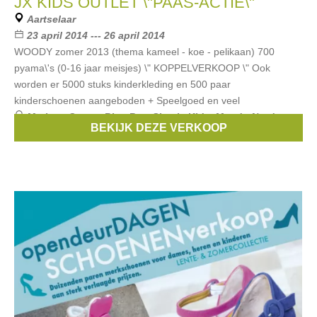
JX KIDS OUTLET \"PAAS-ACTIE\"
Aartselaar
23 april 2014 --- 26 april 2014
WOODY zomer 2013 (thema kameel - koe - pelikaan) 700
pyama\'s (0-16 jaar meisjes) \" KOPPELVERKOOP \" Ook
worden er 5000 stuks kinderkleding en 500 paar
kinderschoenen aangeboden + Speelgoed en veel
Merken:
Scapa
,
Blue Bay
,
Simple Kids
,
Mer du Nord
,
BEKIJK DEZE VERKOOP
Bengh
, ...