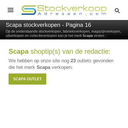
Scapa stockverkopen - Pagina 16
Op de onderstaande stockverkopen, fabrieksverkopen, magazijnverkopen,
uitverkopen en collectieverkopen kan je het merk
Scapa
vinden :
Scapa
shoptip(s) van de redactie:
We hebben op onze site nog
23
outlets gevonden
die het merk
Scapa
verkopen:
SCAPA OUTLET