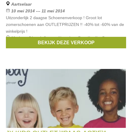
Aartselaar
10 mei 2014 --- 11 mei 2014
Uitzonderlijk 2 daagse Schoenenverkoop ! Groot lot
zomerschoenen aan OUTLETPRIJZEN !! -40% tot -60% van de
winkelprijs !
Merken:
Diesel
,
Scapa
,
Naturino
,
Rondinella
,
Pepe
BEKIJK DEZE VERKOOP
Jeans
, ...