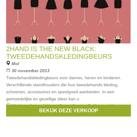
2HAND IS THE NEW BLACK:
TWEEDEHANDSKLEDINGBEURS
Mol
30 november 2013
Tweedehandskledingbeurs voor dames, heren en kinderen.
Verschillende standhouders die hun tweedehands kleding,
schoenen, accessoires en speelgoed aanbieden. In een
gemoedelijke en gezellige sfeer kan u
Merken:
Armani
,
Hugo Boss
,
Scapa
,
Bellerose
,
Van
BEKIJK DEZE VERKOOP
Hassels
, ...