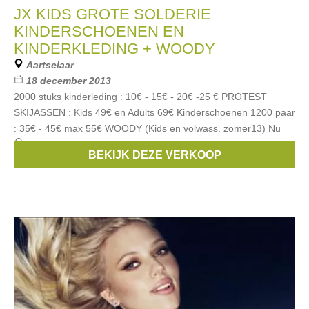
JX KIDS GROTE SOLDERIE
KINDERSCHOENEN EN
KINDERKLEDING + WOODY
Aartselaar
18 december 2013
2000 stuks kinderleding : 10€ - 15€ - 20€ -25 € PROTEST
SKIJASSEN : Kids 49€ en Adults 69€ Kinderschoenen 1200 paar
: 35€ - 45€ max 55€ WOODY (Kids en volwass. zomer13) Nu
Merken:
Scapa
,
Fred & Ginger
,
Bellerose
,
Pauline B
,
CKS
,
BEKIJK DEZE VERKOOP
...