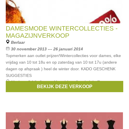
DAMESMODE WINTERCOLLECTIES -
MAGAZIJNVERKOOP
Berlaar
30 november 2013 --- 26 januari 2014
Topmerken aan outlet prijzen!Wintercollecties voor dames, elke
vrijdag van 10 tot 18u en op zaterdag van 10 tot 17u (andere
dagen op afspraak ) heel de winter door. KADO GESCHENK
SUGGESTIES
Merken:
D&G
,
Scapa
,
Moschino
,
Sandwich
,
Tommy
BEKIJK DEZE VERKOOP
Hilfiger
, ...