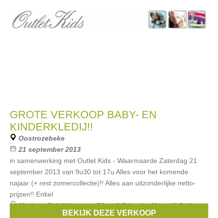
GROTE VERKOOP BABY- EN
KINDERKLEDIJ!!
Oostrozebeke
21 september 2013
in samenwerking met Outlet Kids - Waarmaarde Zaterdag 21
september 2013 van 9u30 tot 17u Alles voor het komende
najaar (+ rest zomercollectie)!! Alles aan uitzonderlijke netto-
prijzen!! Enkel
Merken:
Ralph Lauren
,
Filou & Friends
,
Mexx
,
Il Gufo
,
BEKIJK DEZE VERKOOP
Esprit
, ...