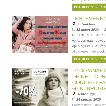
Moda, Tommy Hilfiger
BEKIJK DEZE VERK
Perry, Guess, Jack Jo
Merken:
Guess
,
Es
LENTEVERKOO
Replay
, ...
Sint-niklaas
12 maart 2020 --- 
BELANGRIJKE WIJZIG
verkopen gaan gewoo
openingsuren. Wij ve
alle dagen in de week
11u - 20u - Vanaf nu d
BEKIJK DEZE VERK
Merken:
Ralph La
Liu Jo
,
Hugo Boss
, ..
-70% VANAF 
DE NETTOPRI
CONCEPT FA
GENTBRUGG
Gentbrugge
24 januari 2020 ---
Laatste kans... geniet