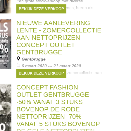
Een grote stockverkoop met diverse
merkkleding voor zowel dames, heren als
BEKIJK DEZE VERKOOP
kinderen. 10 euro / stuk of bij aankoop van 6
stuks = 50 euro De voorgeschreven
NIEUWE AANLEVERING
maatregelen ivm Covid 19 worden uiteraard
LENTE - ZOMERCOLLECTIE
ook
AAN NETTOPRIJZEN -
Merken:
Esprit
,
CKS
,
Riverwoods
,
Dept
,
CONCEPT OUTLET
Tom Tailor
, ...
GENTBRUGGE
Gentbrugge
6 maart 2020 --- 21 maart 2020
Nieuwe aanlevering lente - zomercollectie aan
BEKIJK DEZE VERKOOP
nettoprijzen, 50% extra korting op de
wintercollectie bij aankoop vanaf 5 stuks
CONCEPT FASHION
Merken:
CKS
,
Geisha
,
G-Star
,
Scotch &
OUTLET GENTBRUGGE
Soda
,
Superstar
, ...
-50% VANAF 3 STUKS
BOVENOP DE RODE
NETTOPRIJZEN -70%
VANAF 5 STUKS BOVENOP