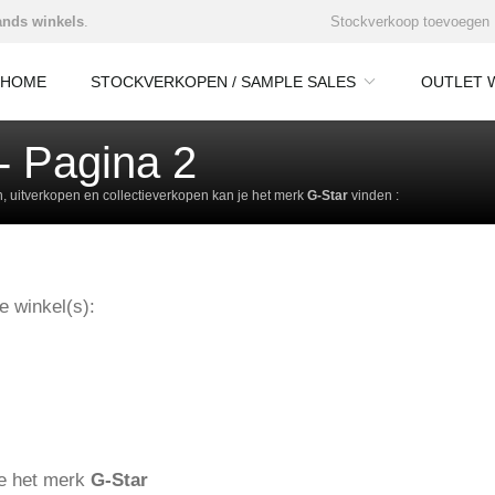
nds winkels
.
Stockverkoop toevoegen
HOME
STOCKVERKOPEN / SAMPLE SALES
OUTLET 
- Pagina 2
 uitverkopen en collectieverkopen kan je het merk
G-Star
vinden :
e winkel(s):
ie het merk
G-Star