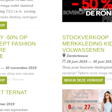
e mega outlet startend
ag 7/12 t.e.m. zondag
stuks kleding verkrijgen
OOP
Only
,
Pepe Jeans
,
Vero
Y -50% OP
STOCKVERKOOP
EPT FASHION
MERKKLEDING KI
RE
VOLWASSENEN
E
Derderleeuw
28 juni 2019 --- 30 juni 201
Shop jouw favoriete kledingstu
--- 30 november 2019
spotprijs! Tijdens onze mega s
s en shop een nieuwe
startend van aanstaande vrijda
pe prijs. Nieuwe
OOP
BEKIJK DEZE VERKOOP
zondag 30/06 kan je duizenden 
 Heren - Kinderkledij !!!
verkrijgen aan -70% of meer! T
esel
,
CKS
,
Lee Cooper
,
ET TERNAT
Merken:
Vingino
,
Vero Mo
Amelie & Amelie
,
Jack & Jon
 mei 2019
at met topmerken.