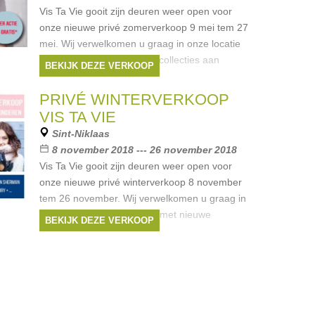
Vis Ta Vie gooit zijn deuren weer open voor
onze nieuwe privé zomerverkoop 9 mei tem 27
mei. Wij verwelkomen u graag in onze locatie
te Sint-niklaas met nieuwe collecties aan
BEKIJK DEZE VERKOOP
verminderde prijzen. Onze
Merken:
Ralph Lauren
,
Guess
,
Armani
,
PRIVÉ WINTERVERKOOP
Liu Jo
,
Hugo Boss
, ...
VIS TA VIE
Sint-Niklaas
8 november 2018 --- 26 november 2018
Vis Ta Vie gooit zijn deuren weer open voor
onze nieuwe privé winterverkoop 8 november
tem 26 november. Wij verwelkomen u graag in
onze locatie te sint-niklaas met nieuwe
BEKIJK DEZE VERKOOP
collecties aan verminderde
Merken:
Ralph Lauren
,
Guess
,
Armani
,
Liu Jo
,
Hugo Boss
, ...