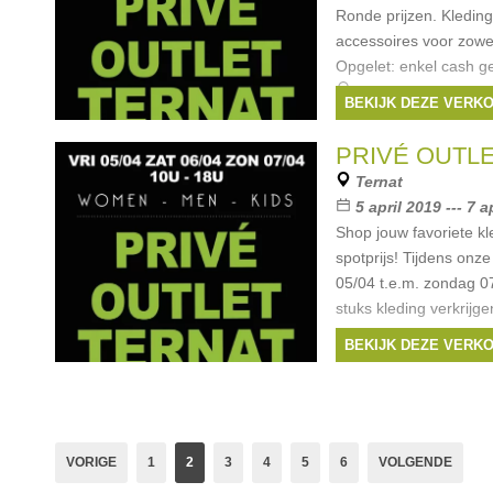
Ronde prijzen. Kledin
accessoires voor zowe
Opgelet: enkel cash ge
Merken:
Only
,
Gar
BEKIJK DEZE VERK
Amelie
,
Jack & Jone
PRIVÉ OUTL
Ternat
5 april 2019 --- 7 a
Shop jouw favoriete k
spotprijs! Tijdens onze
05/04 t.e.m. zondag 0
stuks kleding verkrijg
van bekende
BEKIJK DEZE VERK
Merken:
Only
,
Gar
Amelie
,
Tommy Hilfig
VORIGE
1
2
3
4
5
6
VOLGENDE