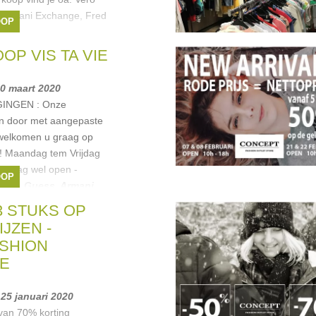
, Armani Exchange, Fred
OOP
nes,
prit
,
Lacoste
,
Gant
,
P VIS TA VIE
30 maart 2020
INGEN : Onze
n door met aangepaste
rwelkomen u graag op
 ! Maandag tem Vrijdag
insdag wel open -
OOP
uren
,
Guess
,
Armani
,
.
3 STUKS OP
JZEN -
SHION
E
 25 januari 2020
 van 70% korting