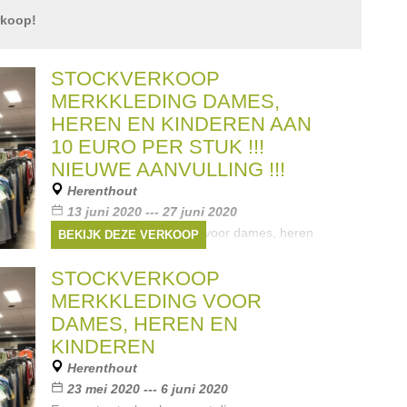
rkoop!
STOCKVERKOOP
MERKKLEDING DAMES,
HEREN EN KINDEREN AAN
10 EURO PER STUK !!!
NIEUWE AANVULLING !!!
Herenthout
13 juni 2020 --- 27 juni 2020
stockverkoop merkkleding voor dames, heren
BEKIJK DEZE VERKOOP
en kinderen aan 10 euro / stuks of 6 stuks voor
50 euro !
STOCKVERKOOP
Merken:
Esprit
,
Riverwoods
,
Tom Tailor
,
MERKKLEDING VOOR
G-Star
,
Sandwich
, ...
DAMES, HEREN EN
KINDEREN
Herenthout
23 mei 2020 --- 6 juni 2020