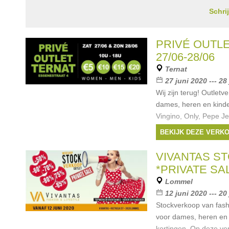
Schri
PRIVÉ OUTL
27/06-28/06
Ternat
27 juni 2020 --- 28
Wij zijn terug! Outletv
dames, heren en kind
Vingino, Only, Pepe J
Star,Amelie & Amelie,
BEKIJK DEZE VERK
Jones,Mayoral,Imperia
Merken:
Vingino
,
VIVANTAS S
Moda
,
G-Star
, ...
*PRIVATE SA
Lommel
12 juni 2020 --- 20
Stockverkoop van fashio
voor dames, heren en
kortingen. Op deze ver