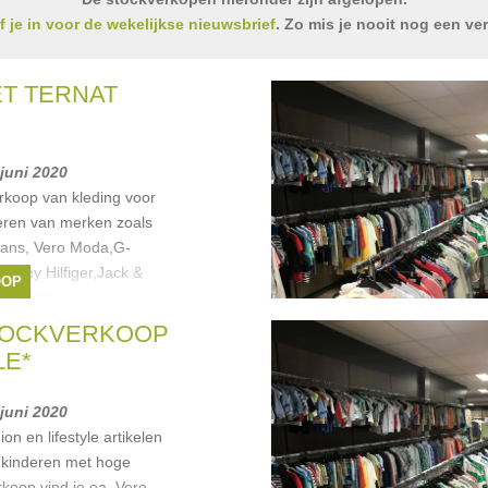
jf je in voor de wekelijkse nieuwsbrief
. Zo mis je nooit nog een ve
ET TERNAT
 juni 2020
erkoop van kleding voor
eren van merken zoals
eans, Vero Moda,G-
Tommy Hilfiger,Jack &
OOP
l,Vicolo
Only
,
Pepe Jeans
,
Vero
TOCKVERKOOP
LE*
 juni 2020
n en lifestyle artikelen
 kinderen met hoge
koop vind je oa. Vero