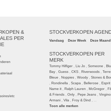
RKOPEN &
STOCKVERKOPEN AGEN
ALES PER
Vandaag
Deze Week
Deze Maand
IE
STOCKVERKOPEN PER
n
MERK
inderen
Tommy Hilfiger
,
Liu Jo
,
Someone
,
Bl
Bay
,
Guess
,
CKS
,
Riverwoods
,
Terre
ateriaal
Bleue
,
Noppies
,
Woody
,
Stones & Bo
,
Rondinella
,
Scapa
,
Bellerose
,
Esprit
n
Name it
,
Ralph Lauren
,
McGregor
,
Fi
& Friends
,
Only
,
Pepe Jeans
,
Vingino
oires/etc
Armani
,
Vila
,
Froy & Dind
, ...
Toon alle merken