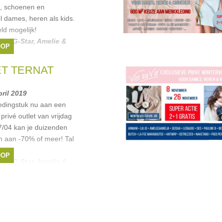
g, schoenen en
l dames, heren als kids.
ld mogelijk!
cia
,
G-Star
,
Amelie &
OOP
s
, ...
ET TERNAT
pril 2019
ledingstuk nu aan een
 privé outlet van vrijdag
7/04 kan je duizenden
en aan -70% of meer! Tal
OOP
cia
,
G-Star
,
Amelie &
er
, ...