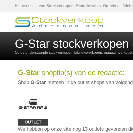
Het overzicht van
Stockverkopen
,
Sample sales
,
Outlets
en
2deha
G-Star stockverkopen 
Op de onderstaande stockverkopen, fabrieksverkopen, magazijnverkopen,
G-Star
shoptip(s) van de redactie:
Shop
G-Star
meteen in de outlet shops van volgend
OUTLET
We hebben op onze site nog
13
outlets gevonden d