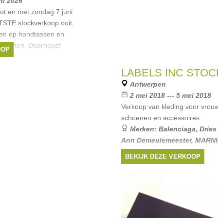
uni 2026
ot en met zondag 7 juni
STE stockverkoop ooit,
gen op handtassen en
eizoenen. Daarnaast
OOP
winkel
ada
,
Balenciaga
,
LABELS INC STO
en
, ...
Antwerpen
2 mei 2018 --- 5 mei 2018
Verkoop van kleding voor vro
schoenen en accessoires.
Merken:
Balenciaga
,
Dries
Ann Demeulemeester
,
MARNI
...
BEKIJK DEZE VERKOOP