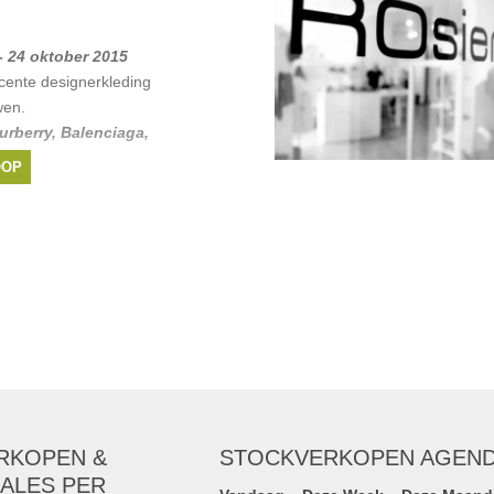
lenciaga
,
Marc
t
,
Fratelli Rossetti
, ...
- 24 oktober 2015
ecente designerkleding
wen.
urberry
,
Balenciaga
,
, ...
OOP
RKOPEN &
STOCKVERKOPEN AGEN
ALES PER