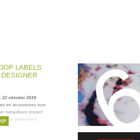
OOP LABELS
T DESIGNER
- 22 oktober 2016
nen en accessoires voor
n betaalbare prijzen!
ijk op gelijkvloers!
OOP
ga
,
Dries Van Noten
,
r
,
MARNI
,
Bernhard