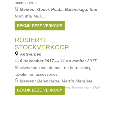
accessoires.
Merken:
Gucci
,
Prada
,
Balenciaga
,
tom
ford
,
Miu Miu
, ...
BEKIJK DEZE VERKOOP
ROSIER41
STOCKVERKOOP
Antwerpen
6 november 2017 --- 11 november 2017
Stockverkoop van dames- en herenkledij,
juwelen en accessoires.
Merken:
Balenciaga
,
Martin Margiela
,
Dries Van Noten
,
Ann Demeulemeester
,
Raf
BEKIJK DEZE VERKOOP
Simons
, ...