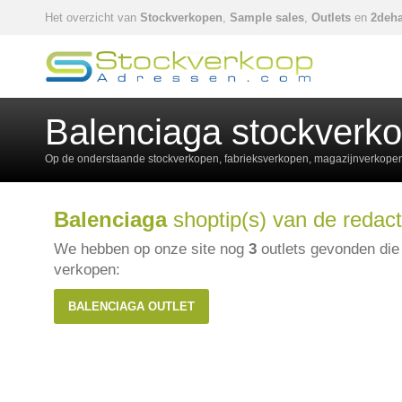
Het overzicht van
Stockverkopen
,
Sample sales
,
Outlets
en
2deha
Balenciaga stockverk
Op de onderstaande stockverkopen, fabrieksverkopen, magazijnverkopen,
Balenciaga
shoptip(s) van de redact
We hebben op onze site nog
3
outlets gevonden di
verkopen:
BALENCIAGA OUTLET