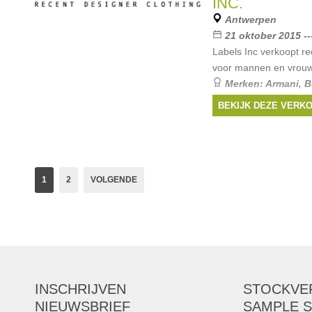
INC.
Merken:
Chloë
,
Ba
Antwerpen
Jacobs
,
Isabel Maran
21 oktober 2015 --
Labels Inc verkoopt r
voor mannen en vrou
Merken:
Armani
,
B
Christian Dior
,
Fendi
BEKIJK DEZE VERK
1
2
VOLGENDE
INSCHRIJVEN
STOCKVE
NIEUWSBRIEF
SAMPLE S