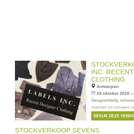
STOCKVERK
INC. RECEN
CLOTHING
Antwerpen
19 oktober 2016 --
Designerkledij, schoe
mannen en vrouwen aa
Bancontact enkel mogel
BEKIJK DEZE VERK
Merken:
Balencia
Ann Demeulemeeste
STOCKVERKOOP SEVENS