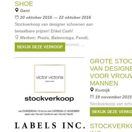
Willhelm
, ...
SHOE
Gent
20 oktober 2016 --- 22 oktober 2016
Stockverkoop van designer schoenen aan
betaalbare prijzen! Enkel Cash!
Merken:
Prada
,
Balenciaga
,
Fendi
,
Bottega Veneta
,
A.F. Vandevorst
, ...
BEKIJK DEZE VERKOOP
GROTE STO
VAN DESIGN
VOOR VROU
MANNEN
Kortrijk
19 november 2015 
Stockverkoop van sch
Marant - Jimmy Choo -
BEKIJK DEZE VERK
Marc by Marc Jacobs - 
Rossetti - Rosetti One 
STOCKVERK
March23 - etc Noot: G