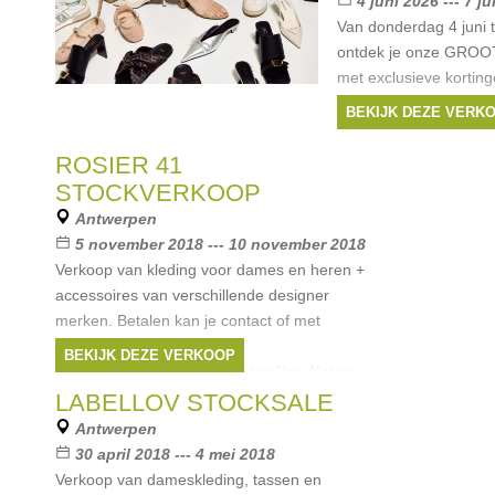
4 juni 2026 --- 7 j
Van donderdag 4 juni t
ontdek je onze GROOT
met exclusieve kortin
schoenen uit vorige s
BEKIJK DEZE VERK
geniet je in de schoen
Merken:
Chloë
,
Pr
ROSIER 41
Fendi
,
Dries Van Not
STOCKVERKOOP
Antwerpen
5 november 2018 --- 10 november 2018
Verkoop van kleding voor dames en heren +
accessoires van verschillende designer
merken. Betalen kan je contact of met
bankkaart.
BEKIJK DEZE VERKOOP
Merken:
Balenciaga
,
Dries Van Noten
,
Ann Demeulemeester
,
Raf Simons
,
Isabel
LABELLOV STOCKSALE
Marant
, ...
Antwerpen
30 april 2018 --- 4 mei 2018
Verkoop van dameskleding, tassen en