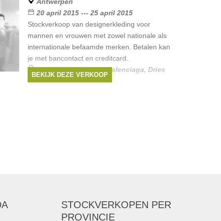
Antwerpen
20 april 2015 --- 25 april 2015
Stockverkoop van designerkleding voor
mannen en vrouwen met zowel nationale als
internationale befaamde merken. Betalen kan
je met bancontact en creditcard.
Merken:
Chloë
,
Dior
,
Balenciaga
,
Dries
BEKIJK DEZE VERKOOP
Van Noten
,
MARNI
, ...
DA
STOCKVERKOPEN
PER
PROVINCIE