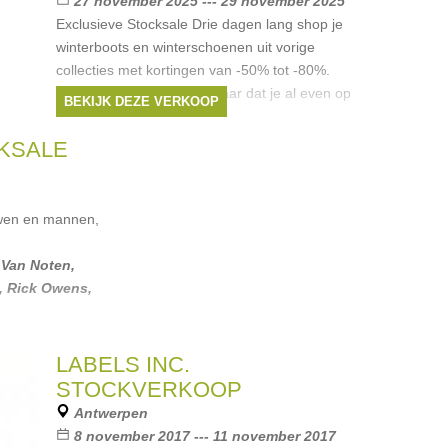
27 november 2025 --- 29 november 2025
Exclusieve Stocksale Drie dagen lang shop je
winterboots en winterschoenen uit vorige
collecties met kortingen van -50% tot -80%.
Een unieke kans om dat paar dat je al even op
BEKIJK DEZE VERKOOP
het oog had, of een stijlvolle
Merken:
Chloë
,
Prada
,
Balenciaga
,
CKSALE
Fendi
,
Dries Van Noten
, ...
uwen en mannen,
 Van Noten
,
,
Rick Owens
,
LABELS INC.
STOCKVERKOOP
Antwerpen
8 november 2017 --- 11 november 2017