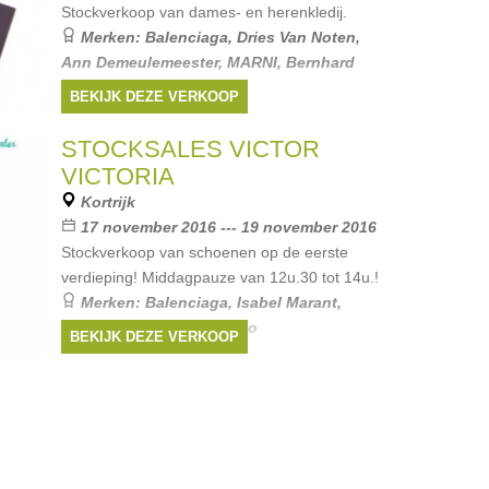
Stockverkoop van dames- en herenkledij.
Merken:
Balenciaga
,
Dries Van Noten
,
Ann Demeulemeester
,
MARNI
,
Bernhard
Willhelm
, ...
BEKIJK DEZE VERKOOP
STOCKSALES VICTOR
VICTORIA
Kortrijk
17 november 2016 --- 19 november 2016
Stockverkoop van schoenen op de eerste
verdieping! Middagpauze van 12u.30 tot 14u.!
Merken:
Balenciaga
,
Isabel Marant
,
Sergio Rossi
,
Jimmy Choo
BEKIJK DEZE VERKOOP