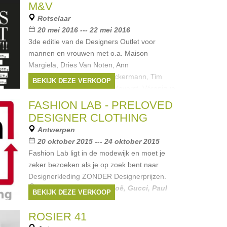
M&V
Rotselaar
20 mei 2016 --- 22 mei 2016
3de editie van de Designers Outlet voor
mannen en vrouwen met o.a. Maison
Margiela, Dries Van Noten, Ann
Demeulemeester, Haider Ackermann, Tim
BEKIJK DEZE VERKOOP
Vanssteenbergen, A.F. Vandevorst, Véronique
Branquinho,
FASHION LAB - PRELOVED
Merken:
Balenciaga
,
Etro
,
Dries Van
DESIGNER CLOTHING
Noten
,
Ann Demeulemeester
,
Haider
Antwerpen
Ackermann
, ...
20 oktober 2015 --- 24 oktober 2015
Fashion Lab ligt in de modewijk en moet je
zeker bezoeken als je op zoek bent naar
Designerkleding ZONDER Designerprijzen.
Merken:
Essentiel
,
Chloë
,
Gucci
,
Paul
BEKIJK DEZE VERKOOP
Smith
,
Prada
, ...
ROSIER 41