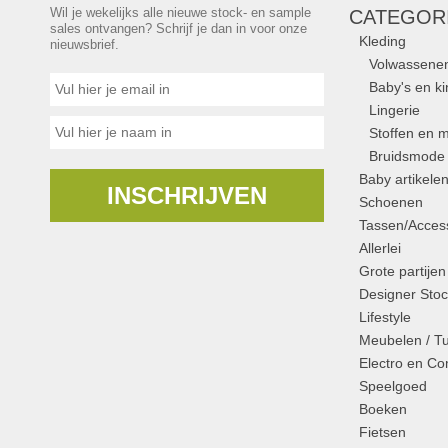
Wil je wekelijks alle nieuwe stock- en sample
CATEGOR
sales ontvangen? Schrijf je dan in voor onze
Kleding
nieuwsbrief.
Volwassene
Baby's en k
Lingerie
Stoffen en m
Bruidsmode
Baby artikele
INSCHRIJVEN
Schoenen
Tassen/Access
Allerlei
Grote partijen
Designer Stoc
Lifestyle
Meubelen / T
Electro en C
Speelgoed
Boeken
Fietsen