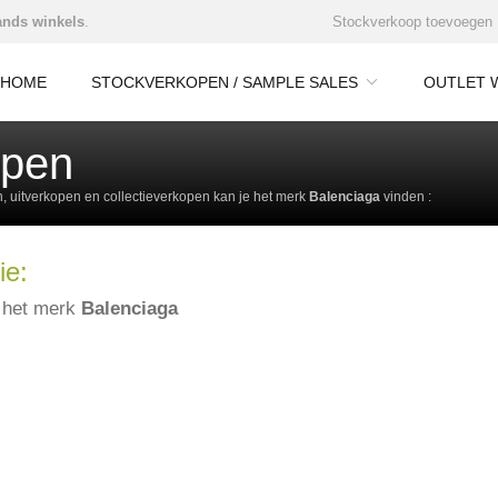
nds winkels
.
Stockverkoop toevoegen
HOME
STOCKVERKOPEN / SAMPLE SALES
OUTLET 
open
 uitverkopen en collectieverkopen kan je het merk
Balenciaga
vinden :
ie:
e het merk
Balenciaga