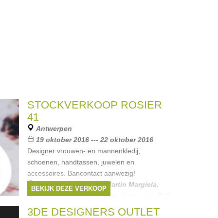
STOCKVERKOOP ROSIER
41
Antwerpen
19 oktober 2016 --- 22 oktober 2016
Designer vrouwen- en mannenkledij,
schoenen, handtassen, juwelen en
accessoires. Bancontact aanwezig!
Merken:
Balenciaga
,
Martin Margiela
,
BEKIJK DEZE VERKOOP
Dries Van Noten
,
Ann Demeulemeester
,
Raf
Simons
, ...
3DE DESIGNERS OUTLET