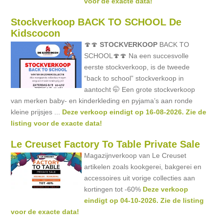
voor de exacte data!
Stockverkoop BACK TO SCHOOL De
Kidscocon
🍄🍄
STOCKVERKOOP
BACK TO
SCHOOL🍄🍄 Na een succesvolle
eerste stockverkoop, is de tweede
“back to school” stockverkoop in
aantocht 🤭 Een grote stockverkoop
van merken baby- en kinderkleding en pyjama’s aan ronde
kleine prijsjes ...
Deze verkoop eindigt op 16-08-2026. Zie de
listing voor de exacte data!
Le Creuset Factory To Table Private Sale
Magazijnverkoop van Le Creuset
artikelen zoals kookgerei, bakgerei en
accessoires uit vorige collecties aan
kortingen tot -60%
Deze verkoop
eindigt op 04-10-2026. Zie de listing
voor de exacte data!