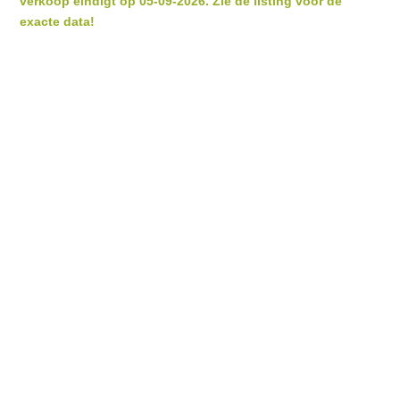
verkoop eindigt op 05-09-2026. Zie de listing voor de
exacte data!