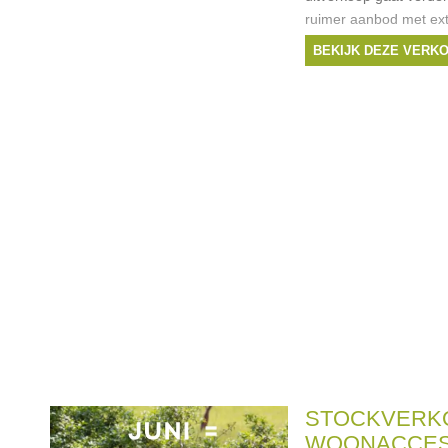
ruimer aanbod met extr
waaronder veel meer 
BEKIJK DEZE VERK
nachtm ode aan uitzon
Merken:
Ralph La
Tommy Hilfiger
,
aqua
STOCKVERK
WOONACCES