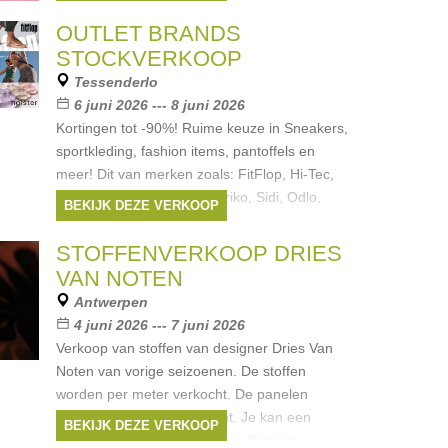
Biss, Essentiel, Gigue,
Merken:
Liu Jo
,
Hugo Boss
,
Essentiel
,
OUTLET BRANDS
Mason's
,
Natan
, ...
STOCKVERKOOP
Tessenderlo
6 juni 2026 --- 8 juni 2026
Kortingen tot -90%! Ruime keuze in Sneakers,
sportkleding, fashion items, pantoffels en
meer! Dit van merken zoals: FitFlop, Hi-Tec,
Juicy Couture, Karl Kani, Briko, Sidi, Odlo,
BEKIJK DEZE VERKOOP
holster en meer.
Merken:
Juicy Couture
,
FitFlop
,
Odlo
,
Hi-
STOFFENVERKOOP DRIES
Tec
,
Sidi
, ...
VAN NOTEN
Antwerpen
4 juni 2026 --- 7 juni 2026
Verkoop van stoffen van designer Dries Van
Noten van vorige seizoenen. De stoffen
worden per meter verkocht. De panelen
worden per paneel verkocht. Je kan een
BEKIJK DEZE VERKOOP
korting van -50% verwachten. Betalen