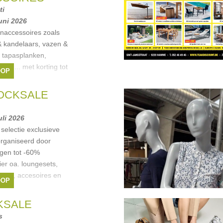
ti
juni 2026
naccessoires zoals
& kandelaars, vazen &
 tapasplanken,
ies,... met korting tot
OOP
onze
Gusta
,
Leeff
,
Kinta
,
OCKSALE
les Pastelles-collectie)
,
uli 2026
selectie exclusieve
rganiseerd door
ngen tot -60%
ier oa. loungesets,
edden, accesoires en
OOP
KSALE
s