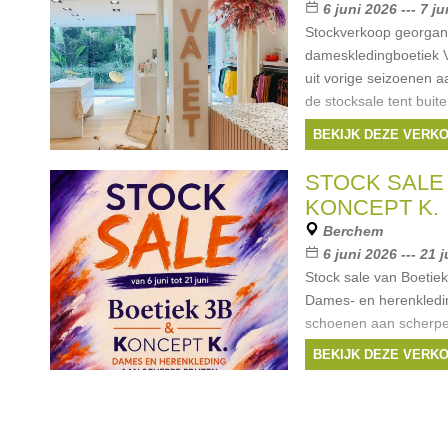
6 juni 2026 --- 7 j
Stockverkoop georgan
dameskledingboetiek Va
uit vorige seizoenen a
de stocksale tent buit
met payqonic.
BEKIJK DEZE VERK
STOCK SALE 
KONCEPT K.
Berchem
6 juni 2026 --- 21 
Stock sale van Boetie
Dames- en herenkledin
schoenen aan scherpe
zijn er de maten 36 to
BEKIJK DEZE VERK
tot XXL. Bovendien zal
Merken:
Modstro
Masai
,
Antony Morat