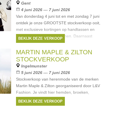
PIECES
,
JACK&JONES
, ...
Gent
4 juni 2026 --- 7 juni 2026
Van donderdag 4 juni tot en met zondag 7 juni
ontdek je onze GROOTSTE stockverkoop ooit,
met exclusieve kortingen op handtassen en
schoenen uit vorige seizoenen. Daarnaast
BEKIJK DEZE VERKOOP
geniet je in de schoenwinkel
Merken:
Chloë
,
Prada
,
Balenciaga
,
MARTIN MAPLE & ZILTON
Fendi
,
Dries Van Noten
, ...
STOCKVERKOOP
Ingelmunster
5 juni 2026 --- 7 juni 2026
Stockverkoop van herenmode van de merken
Martin Maple & Zilton georganiseerd door L&V
Fashion. Je vindt hier hemden, broeken,
bermuda's , pulls en meer.
BEKIJK DEZE VERKOOP