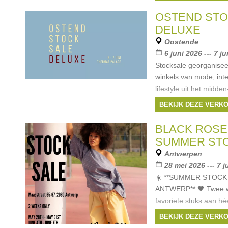
zoals Veloci en Beaufor
OSTEND ST
DELUXE
Oostende
6 juni 2026 --- 7 j
Stocksale georganisee
winkels van mode, inte
lifestyle uit het midd
kortingen tot -70%! De
BEKIJK DEZE VERK
Ferm •
BLACK ROS
SUMMER STO
Antwerpen
28 mei 2026 --- 7 j
☀️ **SUMMER STOCK
ANTWERP** 🖤 Twee w
favoriete stuks aan héél
showroom van Black R
BEKIJK DEZE VERK
Maasstraat