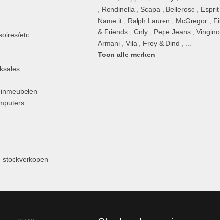
,
Rondinella
,
Scapa
,
Bellerose
,
Esprit
n
Name it
,
Ralph Lauren
,
McGregor
,
Fi
& Friends
,
Only
,
Pepe Jeans
,
Vingino
oires/etc
Armani
,
Vila
,
Froy & Dind
, ...
Toon alle merken
ksales
uinmeubelen
omputers
 stockverkopen