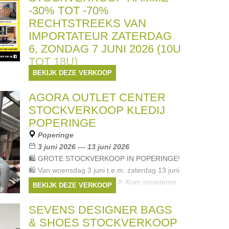
-30% TOT -70%
RECHTSTREEKS VAN
IMPORTATEUR ZATERDAG
6, ZONDAG 7 JUNI 2026 (10U
TOT 18U)
BEKIJK DEZE VERKOOP
Hamme
6 juni 2026 --- 7 juni 2026
AGORA OUTLET CENTER
STOCKVERKOOP van Tuinmeubelen in
STOCKVERKOOP KLEDIJ
Aluminium, teak, inox,...aan grootse kortingen
van -30% tot -70%. Hier koopt u
POPERINGE
RECHTSTREEKS van de importateur.
Poperinge
PARASOLS, TUINMEUBELEN, TUINBANKEN,
3 juni 2026 --- 13 juni 2026
LOUNGESETS en INDOOR
🛍️ GROTE STOCKVERKOOP IN POPERINGE!
Merken:
guy versar
,
Ambiente
🛍️ Van woensdag 3 juni t.e.m. zaterdag 13 juni
2026 is het eindelijk zover! 🎉 Kom snuisteren
BEKIJK DEZE VERKOOP
tussen meer dan 30.000 stuks aan spotprijzen:
👗
SEVENS DESIGNER BAGS
Merken:
Guess
,
Vero Moda
,
Xandres
,
& SHOES STOCKVERKOOP