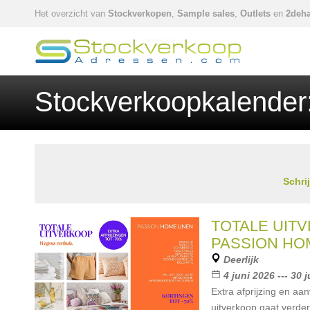
Het overzicht van
Stockverkopen
,
Sample sales
,
Outlets
en
2deha
Stockverkoopkalender:
Schri
TOTALE UITV
PASSION HO
Deerlijk
4 juni 2026 --- 30 
Extra afprijzing en aan
uitverkoop gaat verde