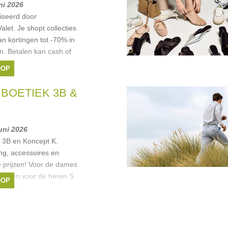
uni 2026
iseerd door
let. Je shopt collecties
an kortingen tot -70% in
en. Betalen kan cash of
OOP
BOETIEK 3B &
juni 2026
k 3B en Koncept K.
g, accessoires en
 prijzen! Voor de dames
t 54 en voor de heren S
OOP
 er ook
m
,
ANERKJENDT
,
o
,
Diversa
, ...