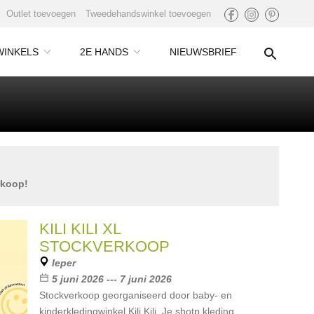
Outlet toevoegen
Tweedehandswinkel toevoegen
WINKELS
2E HANDS
NIEUWSBRIEF
rkoop!
KILI KILI XL
STOCKVERKOOP
Ieper
5 juni 2026 --- 7 juni 2026
Stockverkoop georganiseerd door baby- en
kinderkledingwinkel Kili Kili. Je shotp kleding