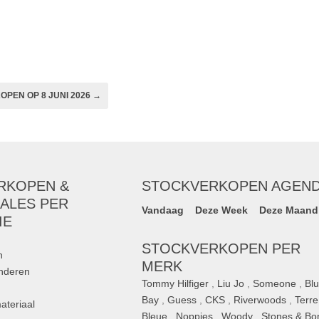
se Antwerp
PEN OP 8 JUNI 2026 →
RKOPEN &
STOCKVERKOPEN AGEN
ALES PER
Vandaag
Deze Week
Deze Maand
IE
STOCKVERKOPEN PER
n
MERK
inderen
Tommy Hilfiger
,
Liu Jo
,
Someone
,
Bl
Bay
,
Guess
,
CKS
,
Riverwoods
,
Terre
ateriaal
Bleue
,
Noppies
,
Woody
,
Stones & Bo