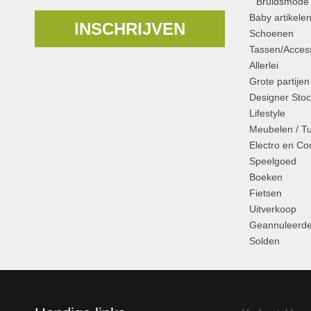
Bruidsmode
Baby artikele
INSCHRIJVEN
Schoenen
Tassen/Access
Allerlei
Grote partijen
Designer Stoc
Lifestyle
Meubelen / T
Electro en C
Speelgoed
Boeken
Fietsen
Uitverkoop
Geannuleerde
Solden