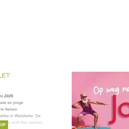
LET
uni 2026
uwe en jonge
he fietsen
zbike in Wielsbeke. De
00. Je vindt hier merken
OOP