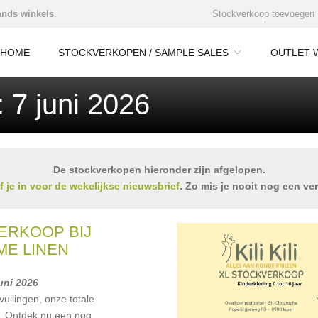
nds winkels
.
Stockverkoop toevoegen
HOME
STOCKVERKOPEN / SAMPLE SALES
OUTLET 
 7 juni 2026
De stockverkopen hieronder zijn afgelopen.
jf je in voor de wekelijkse nieuwsbrief
. Zo mis je nooit nog een ve
ERKOOP BIJ
ME LINEN
juni 2026
vullingen, onze totale
r. Ontdek nu een nog