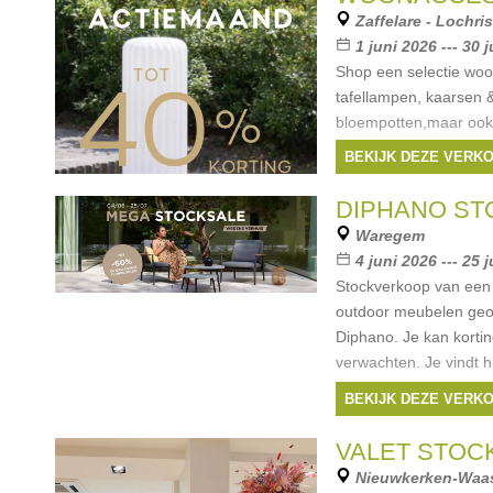
Zaffelare - Lochris
1 juni 2026 --- 30 
Shop een selectie woo
tafellampen, kaarsen 
bloempotten,maar ook
placemats, bestek, serv
BEKIJK DEZE VERK
wel 50%. We bouwen 
Merken:
Blomus
,
DIPHANO ST
Atelier Pierre (Dentel
Waregem
...
4 juni 2026 --- 25 j
Stockverkoop van een 
outdoor meubelen geo
Diphano. Je kan korti
verwachten. Je vindt h
dining collecties, ligb
BEKIJK DEZE VERK
showroommodellen
VALET STOC
Nieuwkerken-Waa