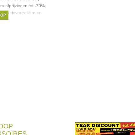
a afprijzingen tot -70%,
dekbedovertrekken en
OOP
derlijke
uren
,
Calvin Klein
,
nova
,
serax
, ...
OOP
SOIRES