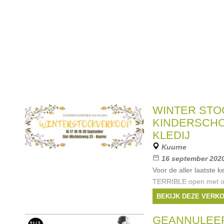
WINTER STO
KINDERSCH
KLEDIJ
Kuurne
16 september 2020
Voor de aller laatste 
TERRIBLE open met on
sluiten we ons verhaal
BEKIJK DEZE VERK
schoenen maat 18- 40 k
Merken:
Rondinel
GEANNULEER