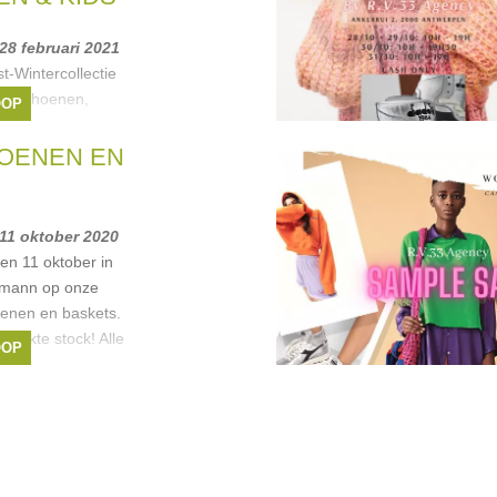
 28 februari 2021
t-Wintercollectie
derschoenen,
OOP
n textiel aan
en tot -70% wegens
OENEN EN
m aanbod aan
KS
,
Puma
,
Timberland
,
 11 oktober 2020
en 11 oktober in
ckmann op onze
enen en baskets.
perkte stock! Alle
OOP
r één
das
,
Reebok
,
New