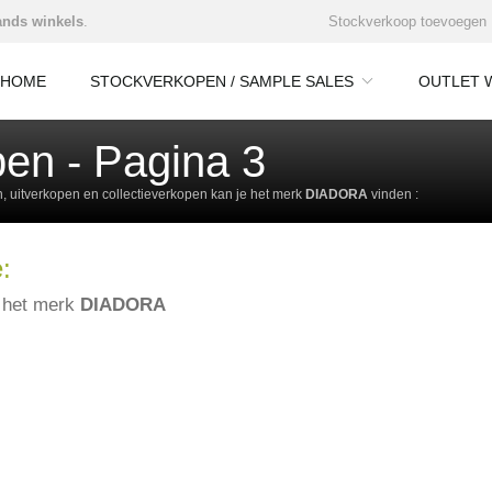
nds winkels
.
Stockverkoop toevoegen
HOME
STOCKVERKOPEN / SAMPLE SALES
OUTLET 
en - Pagina 3
 uitverkopen en collectieverkopen kan je het merk
DIADORA
vinden :
:
e het merk
DIADORA