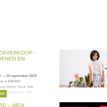
CKVERKOOP -
OENEN EN
 --- 20 september 2020
keer is ENFANT
ze Winter Stock Sale
 af kortingen tot -70%
OOP
ledij 1-12 jaar
la
,
Pepe
,
hip
,
Momino
,
D -- MEN