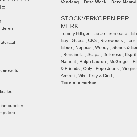
Vandaag
Deze Week
Deze Maand
IE
STOCKVERKOPEN PER
n
MERK
inderen
Tommy Hilfiger
,
Liu Jo
,
Someone
,
Bl
Bay
,
Guess
,
CKS
,
Riverwoods
,
Terre
ateriaal
Bleue
,
Noppies
,
Woody
,
Stones & Bo
,
Rondinella
,
Scapa
,
Bellerose
,
Esprit
n
Name it
,
Ralph Lauren
,
McGregor
,
Fi
& Friends
,
Only
,
Pepe Jeans
,
Vingino
oires/etc
Armani
,
Vila
,
Froy & Dind
, ...
Toon alle merken
ksales
uinmeubelen
omputers