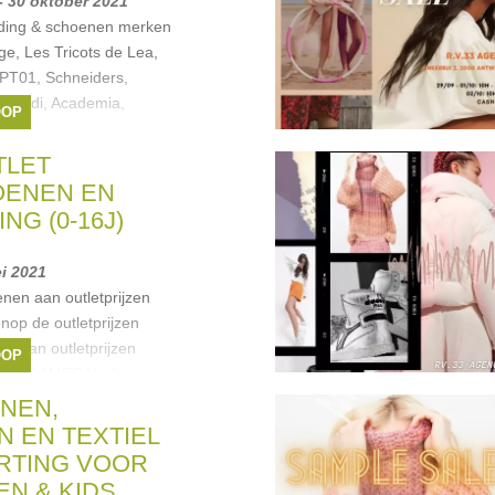
- 30 oktober 2021
ding & schoenen merken
e, Les Tricots de Lea,
PT01, Schneiders,
herardi, Academia,
OOP
arth,
,
John Smedley
,
TLET
iviglia
, ...
OENEN EN
NG (0-16J)
ei 2021
nen aan outletprijzen
nop de outletprijzen
ng aan outletprijzen
OOP
uks DAMES kleding en
 bovenop de
NEN,
ids
,
Anne kurris
,
Fred &
 EN TEXTIEL
ndinella
, ...
ORTING VOOR
EN & KIDS