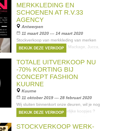
Merken:
Liu Jo
,
Fred & Ginger
,
Bellerose
,
MERKKLEDING EN
Naturino
,
Rondinella
, ...
SCHOENEN AT R.V.33
AGENCY
Antwerpen
11 maart 2020 --- 14 maart 2020
Stockverkoop van merkkleding van merken
zoals Diadora, Blonde No8, Mackage, Jucca,
BEKIJK DEZE VERKOOP
Barbour, John Smedley ,Les tricots de Lea,
Schneiders, , Alessia Santi, Siviglia, Mastai, ...&
TOTALE UITVERKOOP NU
many more Women, Men
-70% KORTING BIJ
Merken:
DIADORA
,
John Smedley
,
CONCEPT FASHION
Barbour
,
Schneiders
,
Jucca
, ...
KUURNE
Kuurne
11 oktober 2019 --- 28 februari 2020
Wij sluiten binnenkort onze deuren, wil je nog
genieten van deze uitzonderlijke koopjes ?
BEKIJK DEZE VERKOOP
Kom dan snel langs en geniet van 70% korting
!!
STOCKVERKOOP WERK-