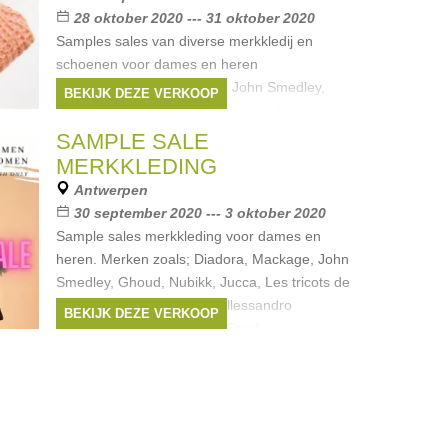
28 oktober 2020 --- 31 oktober 2020
Samples sales van diverse merkkledij en
schoenen voor dames en heren
Merken:Diadora, Mackage, John Smedley,
BEKIJK DEZE VERKOOP
Ghoud, Nubikk, Jucca, Les tricots de Lea,
Schneiders, Siviglia, Alessandro Gherardi,
SAMPLE SALE
Follovers,
MERKKLEDING
Merken:
DIADORA
,
John Smedley
,
Antwerpen
Schneiders
,
Jucca
,
Siviglia
, ...
30 september 2020 --- 3 oktober 2020
Sample sales merkkleding voor dames en
heren. Merken zoals; Diadora, Mackage, John
Smedley, Ghoud, Nubikk, Jucca, Les tricots de
Lea, Schneiders, Siviglia, Allessandro
BEKIJK DEZE VERKOOP
Gherardi, Follovers, White Sand,
Merken:
DIADORA
,
John Smedley
,
Schneiders
,
Jucca
,
Siviglia
, ...