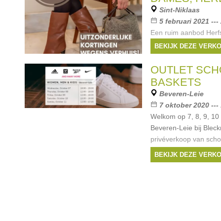
Sint-Niklaas
5 februari 2021 ---
Een ruim aanbod Herfs
dames-, heren-en kin
BEKIJK DEZE VERK
handtassen, valiezen e
bodemprijzen. Korting
OUTLET SCH
verhuis. Ook een rui
BASKETS
MEUBELEN & DECO
Beveren-Leie
Merken:
Liu Jo
,
C
7 oktober 2020 ---
Samsonite
, ...
Welkom op 7, 8, 9, 10 
Beveren-Leie bij Ble
privéverkoop van scho
TOTALE uitverkoop, be
BEKIJK DEZE VERK
kwaliteitsmerken onde
Merken:
Nike
,
Adi
Balance
,
veja
, ...