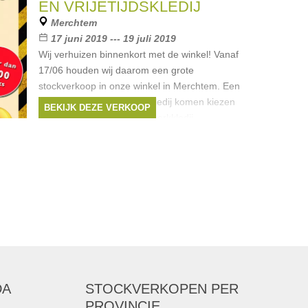
Merken:
Guess
,
Diesel
,
Liu Jo
,
Hugo
EN VRIJETIJDSKLEDIJ
Boss
,
CKS
, ...
Merchtem
17 juni 2019 --- 19 juli 2019
Wij verhuizen binnenkort met de winkel! Vanaf
17/06 houden wij daarom een grote
stockverkoop in onze winkel in Merchtem. Een
maand lang kunnen jullie kledij komen kiezen
BEKIJK DEZE VERKOOP
aan kleine prijsjes. Zowel werkkledij
Merken:
Wrangler
,
B&C
,
Buff
,
DIADORA
,
Dassy
, ...
DA
STOCKVERKOPEN
PER
PROVINCIE