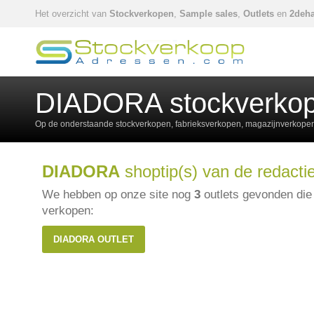
Het overzicht van
Stockverkopen
,
Sample sales
,
Outlets
en
2deha
DIADORA stockverkop
Op de onderstaande stockverkopen, fabrieksverkopen, magazijnverkopen,
DIADORA
shoptip(s) van de redactie
We hebben op onze site nog
3
outlets gevonden di
verkopen:
DIADORA OUTLET