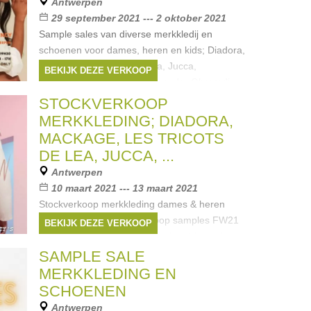
Antwerpen
29 september 2021 --- 2 oktober 2021
Sample sales van diverse merkkledij en
schoenen voor dames, heren en kids; Diadora,
Mackage, les Tricots de Lea, Jucca,
BEKIJK DEZE VERKOOP
Schneiders, Follovers, Alessandro Gherardi,
White Sand, Invicta, ... CASH IS KING Adres;
STOCKVERKOOP
Merken:
DIADORA
,
Schneiders
,
Jucca
,
MERKKLEDING; DIADORA,
Mackage
,
White Sand
, ...
MACKAGE, LES TRICOTS
DE LEA, JUCCA, ...
Antwerpen
10 maart 2021 --- 13 maart 2021
Stockverkoop merkkleding dames & heren
@RV33 agency Stockverkoop samples FW21
BEKIJK DEZE VERKOOP
Diadora, Mackage, Newtone, Les tricots de
Lea, John Smedley, Jucca, Schneiders,
SAMPLE SALE
Siviglia, Alessandro Gherardi, Follovers,
MERKKLEDING EN
Merken:
DIADORA
,
John Smedley
,
SCHOENEN
Schneiders
,
Jucca
,
Blonde No8
, ...
Antwerpen