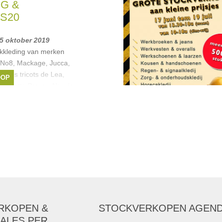
esel
,
Liu Jo
,
Hugo
G &
S20
 5 oktober 2019
kkleding van merken
 No8, Mackage, Jucca,
,Les tricots de Lea,
OOP
Giuliette Brown, Alessia
,
John Smedley
,
,
Jucca
, ...
RKOPEN &
STOCKVERKOPEN AGEN
ALES PER