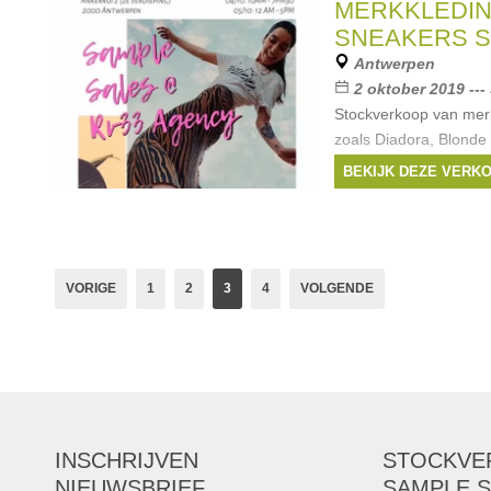
Merken:
Guess
,
Di
MERKKLEDIN
Boss
,
CKS
, ...
SNEAKERS S
Antwerpen
2 oktober 2019 ---
Stockverkoop van mer
zoals Diadora, Blonde
Barbour, John Smedley 
BEKIJK DEZE VERK
Schneiders, Herzen's, 
Santi, Siviglia, Mastai,
Merken:
DIADORA
Barbour
,
Schneiders
VORIGE
1
2
3
4
VOLGENDE
INSCHRIJVEN
STOCKVE
NIEUWSBRIEF
SAMPLE S