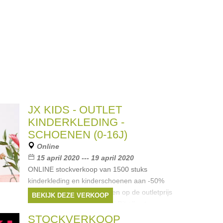
JX KIDS - OUTLET
KINDERKLEDING -
SCHOENEN (0-16J)
Online
15 april 2020 --- 19 april 2020
ONLINE stockverkoop van 1500 stuks
kinderkleding en kinderschoenen aan -50%
korting. Nu extra -20% boven op de outletprijs
BEKIJK DEZE VERKOOP
op alle KINDERSCHOENEN Dit alles te
bekijken op onze webshop "De kleine
STOCKVERKOOP