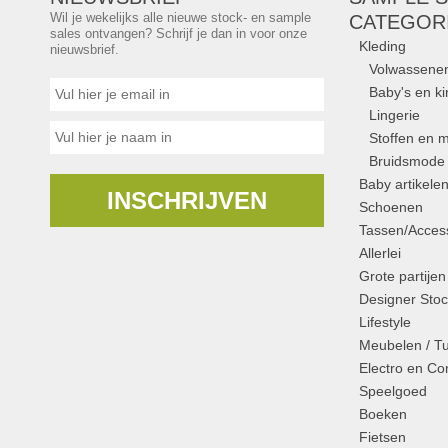
Wil je wekelijks alle nieuwe stock- en sample
CATEGOR
sales ontvangen? Schrijf je dan in voor onze
Kleding
nieuwsbrief.
Volwassene
Baby's en k
Lingerie
Stoffen en m
Bruidsmode
Baby artikele
INSCHRIJVEN
Schoenen
Tassen/Access
Allerlei
Grote partijen
Designer Stoc
Lifestyle
Meubelen / T
Electro en C
Speelgoed
Boeken
Fietsen