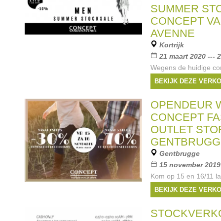
Gallucci
, ...
SUMMER ST
CONCEPT V
AVENNE
Kortrijk
21 maart 2020 --- 2
Wegens de huidige cor
verkoop afgelast. Stoc
BEKIJK DEZE VERK
heren bij Concept Vand
Op deze verkoop vind 
OPENDEUR 
Napoli , Fedeli,Jacob
CONCEPT FA
Merken:
DIADORA
OUTLET STO
Napoli
,
Stenströms
,
GENTBRUGG
Gentbrugge
15 november 2019 
Kom op 15 en 16/11 l
outfit tegen een scher
BEKIJK DEZE VERK
met de pakjes maand
accessoires voor jong
STOCKVERK