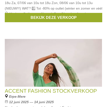
18u Za, 07/06 van 10u tot 18u Zon, 08/06 van 10u tot 13u
(NIEUW!!!) WAT? 1️⃣ Tot -80% op outlet (winter en zomer en véél
Merken:
Bellerose
,
Closed
,
Rue Blanche
,
American
BEKIJK DEZE VERKOOP
Vintage
,
HUMANOID
, ...
ACCENT FASHION STOCKVERKOOP
Erpe-Mere
12 juni 2025 --- 14 juni 2025