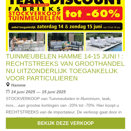
TUINMEUBELEN HAMME 14-15 JUNI ! :
RECHTSTREEKS VAN GROOTHANDEL
NU UITZONDERLIJK TOEGANKELIJK
VOOR PARTICULIEREN
Hamme
14 juni 2025 --- 15 juni 2025
STOCKVERKOOP van Tuinmeubelen in Aluminium, teak,
inox,...aan grootse kortingen van -20% tot -70%. Hier koopt u
RECHTSTREEKS van de importateur. De verkoop gaat door in
onze 3000 m2 magazijnen te Hamme.
BEKIJK DEZE VERKOOP
Merken:
guy versar
,
Ambiente