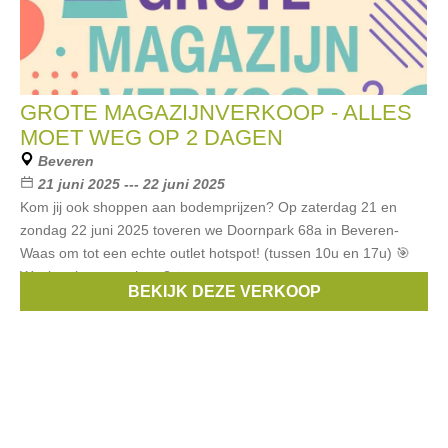
GROTE MAGAZIJNVERKOOP - ALLES
MOET WEG OP 2 DAGEN
Beveren
21 juni 2025 --- 22 juni 2025
Kom jij ook shoppen aan bodemprijzen? Op zaterdag 21 en
zondag 22 juni 2025 toveren we Doornpark 68a in Beveren-
Waas om tot een echte outlet hotspot! (tussen 10u en 17u) 🎯
Wat kan je verwachten? ✨
BEKIJK DEZE VERKOOP
Merken:
Armani
,
Liu Jo
,
Blue Bay
,
Burberry
,
Verpass
, ...