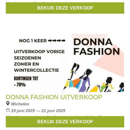
kleedjes en stoffen. Speciaal vaderdag!
BEKIJK DEZE VERKOOP
Merken:
Thomas Bradley
,
Alex & Sons
,
Demalux
DONNA FASHION UITVERKOOP
Wichelen
19 juni 2025 --- 21 juni 2025
Uitverkoop ven dameskleding georganiseerd door Donna
BEKIJK DEZE VERKOOP
Fashion. Je shopt kleding van vorige winter- en zomercollecties.