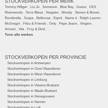
STOCKVERKOPEN PER MERK
Tommy Hilfiger
,
Liu Jo
,
Someone
,
Blue Bay
,
Guess
,
CKS
,
Riverwoods
,
Terre Bleue
,
Noppies
,
Woody
,
Stones & Bones
,
Rondinella
,
Scapa
,
Bellerose
,
Esprit
,
Name it
,
Ralph Lauren
,
McGregor
,
Filou & Friends
,
Only
,
Pepe Jeans
,
Vingino
,
Armani
,
Vila
,
Froy & Dind
, ...
Toon alle merken
STOCKVERKOPEN
PER PROVINCIE
Stockverkopen in Antwerpen
Stockverkopen in Oost-Vlaanderen
Stockverkopen in West-Vlaanderen
Stockverkopen in Limburg
Stockverkopen in Vlaams-Brabant
Stockverkopen in Waals-Brabant
Stockverkopen in Henegouwen
Stockverkopen in Namen
Stockverkopen in Luik