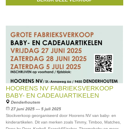
Merken:
Armani
,
Aubade
,
Marie Jo
,
Hom
,
Prima Donna
, ...
HOORENS NV FABRIEKSVERKOOP
BABY- EN CADEAUARTIKELEN
Denderhoutem
27 juni 2025 --- 5 juli 2025
Stockverkoop georganiseerd door Hoorens NV van baby- en
kinderartikelen. Dit van merken zoals Timmy, Timboo, Matches,
Done by Deer, Korbell, Franck&Fischer, Thermobaby en meer.