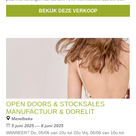
jouw terras of tuin te voorzien
BEKIJK DEZE VERKOOP
Merken:
POTTERYPOTS
,
Luca lifestyle
,
Grigio
,
Argento
OPEN DOORS & STOCKSALES
MANUFACTUUR & DORELIT
Merelbeke
5 juni 2025 --- 8 juni 2025
WANNEER? Do, 05/06 van 10u tot 20u Vrij, 06/06 van 10u tot