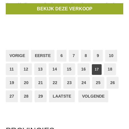
dameskleding van collecties van vorige seizoenen aan kortingen
BEKIJK DEZE VERKOOP
tot -80%.
VORIGE
EERSTE
6
7
8
9
10
11
12
13
14
15
16
18
17
19
20
21
22
23
24
25
26
27
28
29
LAATSTE
VOLGENDE