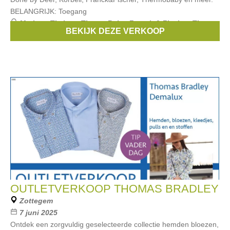
BELANGRIJK: Toegang
Merken:
Timboo
,
ThermoBaby
,
Franck & Fischer
,
Timmy
,
BEKIJK DEZE VERKOOP
Done By Deer
, ...
OUTLETVERKOOP THOMAS BRADLEY
Zottegem
7 juni 2025
Ontdek een zorgvuldig geselecteerde collectie hemden bloezen,