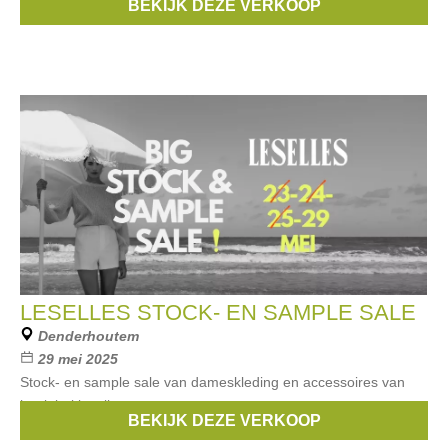
BEKIJK DEZE VERKOOP
Merken:
DC
,
VANS
,
CARHARTT
,
Volcom
,
HUF
, ...
LESELLES STOCK- EN SAMPLE SALE
Denderhoutem
29 mei 2025
Stock- en sample sale van dameskleding en accessoires van
het label leselles.
BEKIJK DEZE VERKOOP
Merken:
Les Elles