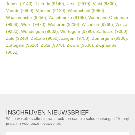
Temse (9140)
,
Tielrode (9140)
,
Ursel (9910)
,
Vinkt (9800)
,
Voorde (9400)
,
Vrasene (9120)
,
Waarschoot (9950)
,
Waasmunster (9250)
,
Wachtebeke (9185)
,
Waterland-Oudeman
(9988)
,
Welle (9473)
,
Wetteren (9230)
,
Wichelen (9260)
,
Wieze
(9280)
,
Wondelgem (9032)
,
Wortegem (9790)
,
Zaffelare (9080)
,
Zele (9240)
,
Zelzate (9060)
,
Zingem (9750)
,
Zomergem (9930)
,
Zottegem (9620)
,
Zulte (9870)
,
Zwalm (9630)
,
Zwijnaarde
(9052)
INSCHRIJVEN NIEUWSBRIEF
Wil je wekelijks alle nieuwe stock- en sample sales ontvangen? Schrijf
je dan in voor onze nieuwsbrief.