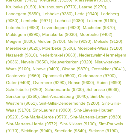
Kerksken (9451)
,
Kieldrecht (9130)
,
Knesselare (9910)
,
Kruibeke (9150)
,
Kruishoutem (9770)
,
Laarne (9270)
,
Landegem (9850)
,
Lebbeke (9280)
,
Lede (9340)
,
Ledeberg
(9050)
,
Lembeke (9971)
,
Lochristi (9080)
,
Lokeren (9160)
,
Lotenhulle (9880)
,
Lovendegem (9920)
,
Machelen (9870)
,
Maldegem (9990)
,
Mariakerke (9030)
,
Meerbeke (9402)
,
Meigem (9800)
,
Melden (9700)
,
Melle (9090)
,
Melsele (9120)
,
Merelbeke (9820)
,
Moerbeke (9500)
,
Moerbeke-Waas (9180)
,
Nazareth (9810)
,
Nederbrakel (9660)
,
Nederzwalm-Hermelgem
(9636)
,
Nevele (9850)
,
Nieuwerkerken (9320)
,
Nieuwkerken-
Waas (9100)
,
Ninove (9400)
,
Olsene (9870)
,
Oostakker (9041)
,
Oosterzele (9860)
,
Ophasselt (9500)
,
Oudenaarde (9700)
,
Outer (9406)
,
Overmere (9290)
,
Ronse (9600)
,
Ruien (9690)
,
Schellebelle (9260)
,
Schoonaarde (9200)
,
Schorisse (9688)
,
Serskamp (9260)
,
Sint-Amandsberg (9040)
,
Sint-Denijs-
Westrem (9051)
,
Sint-Gillis-Dendermonde (9200)
,
Sint-Gillis-
Waas (9170)
,
Sint-Laureins (9980)
,
Sint-Lievens-Houtem
(9520)
,
Sint-Maria-Lierde (9570)
,
Sint-Martens-Latem (9830)
,
Sint-Martens-Lierde (9572)
,
Sint-Niklaas (9100)
,
Sint-Pauwels
(9170)
,
Sleidinge (9940)
,
Smetlede (9340)
,
Stekene (9190)
,