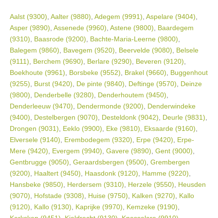
Aalst (9300)
,
Aalter (9880)
,
Adegem (9991)
,
Aspelare (9404)
,
Asper (9890)
,
Assenede (9960)
,
Astene (9800)
,
Baardegem
(9310)
,
Baasrode (9200)
,
Bachte-Maria-Leerne (9800)
,
Balegem (9860)
,
Bavegem (9520)
,
Beervelde (9080)
,
Belsele
(9111)
,
Berchem (9690)
,
Berlare (9290)
,
Beveren (9120)
,
Boekhoute (9961)
,
Borsbeke (9552)
,
Brakel (9660)
,
Buggenhout
(9255)
,
Burst (9420)
,
De pinte (9840)
,
Deftinge (9570)
,
Deinze
(9800)
,
Denderbelle (9280)
,
Denderhoutem (9450)
,
Denderleeuw (9470)
,
Dendermonde (9200)
,
Denderwindeke
(9400)
,
Destelbergen (9070)
,
Desteldonk (9042)
,
Deurle (9831)
,
Drongen (9031)
,
Eeklo (9900)
,
Eke (9810)
,
Eksaarde (9160)
,
Elversele (9140)
,
Erembodegem (9320)
,
Erpe (9420)
,
Erpe-
Mere (9420)
,
Evergem (9940)
,
Gavere (9890)
,
Gent (9000)
,
Gentbrugge (9050)
,
Geraardsbergen (9500)
,
Grembergen
(9200)
,
Haaltert (9450)
,
Haasdonk (9120)
,
Hamme (9220)
,
Hansbeke (9850)
,
Herdersem (9310)
,
Herzele (9550)
,
Heusden
(9070)
,
Hofstade (9308)
,
Huise (9750)
,
Kalken (9270)
,
Kallo
(9120)
,
Kallo (9130)
,
Kaprijke (9970)
,
Kemzeke (9190)
,