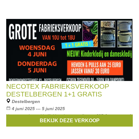
NECOTEX FABRIEKSVERKOOP
DESTELBERGEN 1+1 GRATIS
Destelbergen
4 juni 2025 --- 5 juni 2025
Heren- en dameskledij. Hemden en pulls aan €25 Jassen vanaf
BEKIJK DEZE VERKOOP
€30 1 STUK KOPEN + 1 STUK GRATIS