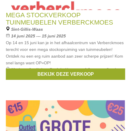
MEGA STOCKVERKOOP
TUINMEUBELEN VERBERCKMOES
Sint-Gillis-Waas
14 juni 2025 --- 15 juni 2025
Op 14 en 15 juni kan je in het afhaalcentrum van Verberckmoes
terecht voor een mega stockopruiming van tuinmeubelen!
Ontdek nu een erg ruim aanbod aan zeer scherpe prijzen! Kom
snel langs want OP=OP!
Merken:
Jardinico
,
Brafab
,
Hartman
,
4 Seasons Outdoor
,
BEKIJK DEZE VERKOOP
Jati Kebon